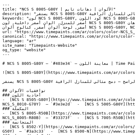
---

title: "NCS S 8005-G80Y | الألوان | دهانات تايم"

description: "يستقر NCS S 8005-G80Y في المنطقة الدافئة ليربط بين الطاقة المضيئة للأصفر وعمق اللون الذهبي الراسخ — دمج مثالي للمنازل الراقية."

keywords: "لون NCS S 8005-G80Y, كود اللون NCS S 8005-G80Y, لون هكس 403e34, دهان أصفر, طلاء أصفر, ألوان أصفر للجدران, أصفر دافئ, دهان غامق أصفر, لون أصفر للغرف, لون 
أصفر للمنزل, الوان أصفر داخلية, لون NCS S 8005-G80Y للدهان, NCS S 8005-G80Y دهان, ألوان أصفر غامق, دهان دافئ أصفر, لون رمادي تحتي أصفر, ألوان أصفر للمطبخ, دهان داخلي 
أصفر, لوحة ألوان أصفر, كتالوج ألوان NCS S 8005-G80Y, NCS S 8005-G80Y, Olive Leaf, Herbal Tea, AUTUMN LEAF, Andiron, Dakota Woods Green"

url: "https://www.timepaints.com/ar/colors/color-NCS_S_
canonical: "https://www.timepaints.com/ar/colors/color-
language: "ar"

site_name: "Timepaints-Website"

og_type: "website"

---

# NCS S 8005-G80Y — `#403e34` — معاينة اللون | Time Paints

![NCS S 8005-G80Y](https://www.timepaints.com/ar/colors
يستقر NCS S 8005-G80Y في المنطقة الدافئة ليربط بين الطاقة المضيئة للأصفر وعمق اللون الذهبي الراسخ — دمج مثالي للمنازل الراقية.

## توافقيات الألوان

### أحادية اللون

-  [NCS S 8505-G80Y](https://www.timepaints.com/ar/colo
NCS_S_8010-G70Y)  — `#3e3e2d`  -  [NCS S 5005-G80Y](htt
### المكملة

-  [NCS S 8005-R50B](https://www.timepaints.com/ar/colo
NCS_S_8005-R80B)  — `#33373f`  -  [NCS S 7005-R50B](htt
### المتجانسة

-  [NCS S 8502-Y](https://www.timepaints.com/ar/colors/
G50Y)  — `#3a3c33`  -  [NCS S 8500-N](https://www.timep