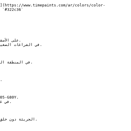
](https://www.timepaints.com/ar/colors/color-
 `#322c36`  
