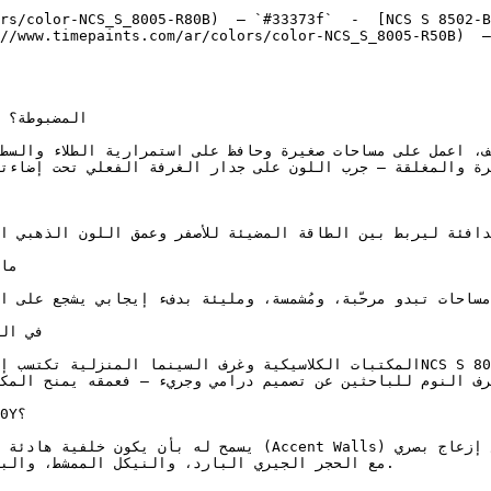
rs/color-NCS_S_8005-R80B)  — `#33373f`  -  [NCS S 8502-B
//www.timepaints.com/ar/colors/color-NCS_S_8005-R50B)  —
المكتبات الكلاسيكية وغرف السينما المنزلية NCS S 8005-G80Y.
