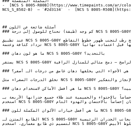
### المكملة المنفصلة

-  [NCS S 8005-R80B](https://www.timepaints.com/ar/colo
NCS_S_8502-B)  — `#2d3134`  -  [NCS S 8005-R50B](https:
## أسئلة شائعة عن اللون

### كم وجه (طبقة) تحتاج للوصول إلى درجة NCS S 8005-G80Y المضبوطة؟

عند تطبيق NCS S 8005-G80Y على الأسقف، اعمل على مساحات صغيرة وحافظ على استمرارية الطلاء والسطح رطب لتجنب ظهور خطوط التقاطع.

تزداد كثافة وعتمة NCS S 8005-G80Y في الفراغات الصغيرة والمغلقة — جرب اللون على جدار الغرفة الفعلي تحت إضاءتها قبل اعتماده نهائياً.

### ما هو لون دهان NCS S 8005-G80Y بالتحديد؟

يستقر NCS S 8005-G80Y في المنطقة الدافئة ليربط بين الطاقة المضيئة للأصفر وعمق اللون الذهبي الراسخ — دمج مثالي للمنازل الراقية.

### ما هي الأجواء التي يخلقها دهان غامق من درجات الـ أصفر؟

تخلق الدرجات الصفراء مثل NCS S 8005-G80Y مساحات تبدو مرحّبة، ومُشمسة، ومليئة بدفء إيجابي يشجع على الإنجاز والتفكير.

### ما هي أفضل الأماكن لاستخدام دهان NCS S 8005-G80Y في البيت؟

تكتسب إحساساً بالاحتواء والحميمية عند طلاء جميع جدرانها الأربعة بـ
استخدم NCS S 8005-G80Y في غرف النوم للباحثين عن تصميم درامي وجريء — فعمقه يمنح المكان إحساساً بالاحتضان والهدوء التام.

### ما هي أفضل خيارات الألوان المكملة للون NCS S 8005-G80Y؟

الطابع المتزن لـ NCS S 8005-G80Y يسمح له بأن يكون خلفية هادئة بجانب الجدران الرئيسية (Accent Walls) الجريئة دون خلق إزعاج بصري.

لتصميم ذي طابع معماري، استخدم NCS S 8005-G80Y مع الحجر الجيري البارد، والنيكل الممشط، والبلوط الأبيض.
