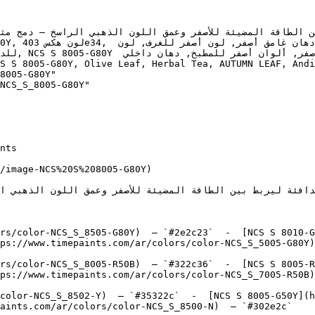
8005-G80Y"

NCS_S_8005-G80Y"

/image-NCS%20S%208005-G80Y)

rs/color-NCS_S_8505-G80Y)  — `#2e2c23`  -  [NCS S 8010-G
ps://www.timepaints.com/ar/colors/color-NCS_S_5005-G80Y)
rs/color-NCS_S_8005-R50B)  — `#322c36`  -  [NCS S 8005-R
ps://www.timepaints.com/ar/colors/color-NCS_S_7005-R50B)
color-NCS_S_8502-Y)  — `#35322c`  -  [NCS S 8005-G50Y](h
aints.com/ar/colors/color-NCS_S_8500-N)  — `#302e2c`  
