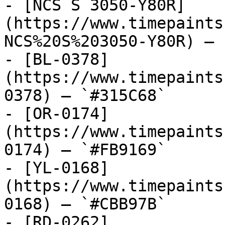
- [NCS S 3050-Y80R]
(https://www.timepaints
NCS%20S%203050-Y80R) — 
- [BL-0378]
(https://www.timepaints
0378) — `#315C68`

- [OR-0174]
(https://www.timepaints
0174) — `#FB9169`

- [YL-0168]
(https://www.timepaints
0168) — `#CBB97B`

- [RD-0262]