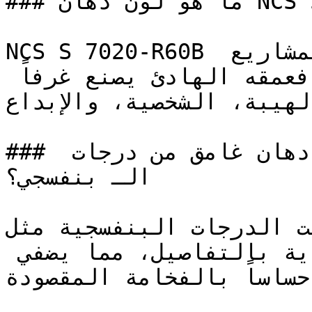
### ما هو لون دهان NCS S 7020-R60B بالتحديد؟

NCS S 7020-R60B هو البنفسجي المخصص للمشاريع 
الداخلية عالية الفخامة — فعمقه الهادئ يصنع غرفاً 
الهيبة، الشخصية، والإبداع
### ما هي الأجواء التي يخلقها دهان غامق من درجات 
الـ بنفسجي؟

ارتبطت الدرجات البنفسجية مثل NCS S 7020-
التاريخ بالجودة والعناية بالتفاصيل، مما يضفي 
إحساساً بالفخامة المقصودة.