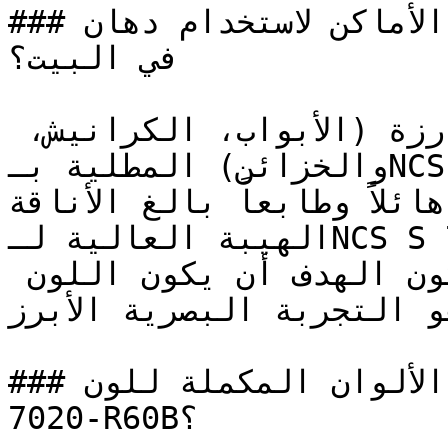
### ما هي أفضل الأماكن لاستخدام دهان NCS S 7020-R60B 
في البيت؟

الأعمال الخشبية البارزة (الأبواب، الكرانيش، 
والخزائن) المطلية بـNCS S 7020-R60B تكتسب وزناً 
 هائلاً وطابعاً بالغ الأناقة
الهيبة العالية لـNCS S 7020-R60B تجعله استثنائياً 
في المجالس الرسمية حيث يكون الهدف أن يكون اللون 
هو التجربة البصرية الأبرز
### ما هي أفضل خيارات الألوان المكملة للون NCS S 
7020-R60B؟
