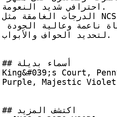
احترافي شديد النعومة.

الدرجات الغامقة مثل NCS S 7020-R60B تبرز فيها خطوط 
الفرشاة بوضوح — استخدم فرشاة ناعمة وعالية الجودة 
لتحديد الحواف والأبواب.

## أسماء بديلة

King&#039;s Court, Penn
Purple, Majestic Violet

## اكتشف المزيد
