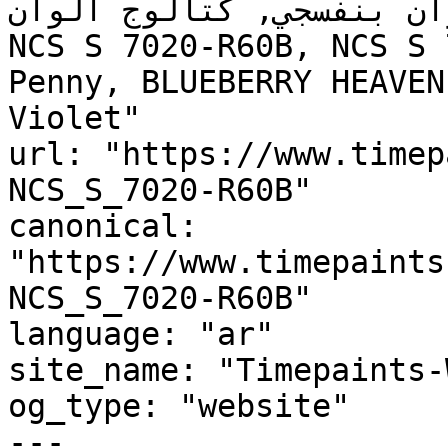
ان بنفسجي, كتالوج ألوان
NCS S 7020-R60B, NCS S 
Penny, BLUEBERRY HEAVEN
Violet"

url: "https://www.timep
NCS_S_7020-R60B"

canonical: 
"https://www.timepaints
NCS_S_7020-R60B"

language: "ar"

site_name: "Timepaints-
og_type: "website"

---
