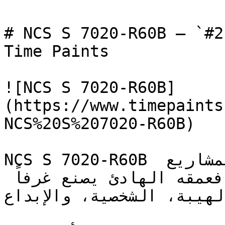
# NCS S 7020-R60B — `#2f2546` — ون
Time Paints

![NCS S 7020-R60B]
(https://www.timepaints
NCS%20S%207020-R60B)

NCS S 7020-R60B هو البنفسجي المخصص للمشاريع 
الداخلية عالية الفخامة — فعمقه الهادئ يصنع غرفاً 
الهيبة، الشخصية، والإبداع