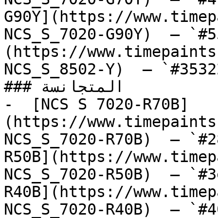
G90Y](https://www.timep
NCS_S_7020-G90Y)  — `#5
(https://www.timepaints
NCS_S_8502-Y)  — `#3532
### المتجانسة

-  [NCS S 7020-R70B]
(https://www.timepaints
NCS_S_7020-R70B)  — `#2
R50B](https://www.timep
NCS_S_7020-R50B)  — `#3
R40B](https://www.timep
NCS_S_7020-R40B)  — `#4