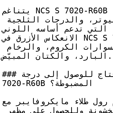
يتناغم NCS S 7020-R60B مع الدرجات الباردة الأخرى — 
كاللون الأردوازي، والبيوتر، والدرجات الثلجية 
ة التي تدعم أساسه اللوني
الانعكاس الأزرق في NCS S 7020-R60B يجعله يتكامل 
تماماً مع التمديدات وإكسسوارات الكروم، والرخام 
البارد، والكتان المبيّض.

### كم وجه (طبقة) تحتاج للوصول إلى درجة NCS S 
7020-R60B المضبوطة؟

استخدم رول طلاء مايكروفايبر مع NCS S 
لتقليل آثار الرول والخشونة وللحصول على مظهر 