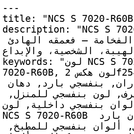
---

title: "NCS S 7020-R60B | وان | دهانات تايم
description: "NCS S 7020-R60B  المخصص
للمشاريع الداخلية عالية الفخامة — فعمقه الهادئ 
الهيبة، الشخصية، والإبداع
keywords: "لون NCS S 7020-R60B, كود اللون NCS S 
7020-R60B, لون هكس 2f2546, دهان بنفسجي, طلاء 
بنفسجي, ألوان بنفسجي للجدران, بنفسجي بارد, دهان 
غامق بنفسجي, لون بنفسجي للغرف, لون بنفسجي للمنزل, 
الوان بنفسجي داخلية, لون NCS S 7020-R60B للدهان
NCS S 7020-R60B دهان, ألوان بنفسجي غامق, دهان بارد 
بنفسجي, لون أزرق تحتي بنفسجي, ألوان بنفسجي للمطبخ, 