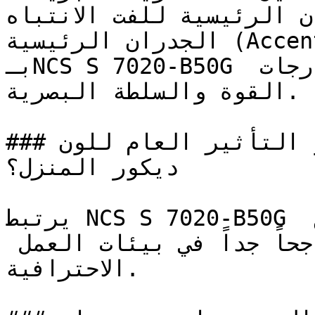
ان الرئيسية للفت الانتباه
الجدران الرئيسية (Accent Walls) والأسطح المطلية 
بـNCS S 7020-B50G تحدد هوية المساحات بأقصى درجات 
القوة والسلطة البصرية.

### ما هو التأثير العام للون NCS S 7020-B50G على 
ديكور المنزل؟

يرتبط NCS S 7020-B50G بالتواصل الواضح والإبداع 
الموزون، وهي صفات تجعله ناجحاً جداً في بيئات العمل 
الاحترافية.
