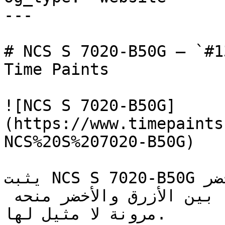
---

# NCS S 7020-B50G — `#134242` — ون
Time Paints

![NCS S 7020-B50G]
(https://www.timepaints
NCS%20S%207020-B50G)

يثبت NCS S 7020-B50G كيف استقل الأزرق المخضر (Teal) 
لغة تصميمية خاصة به — فموقعه بين الأزرق والأخضر منحه 
مرونة لا مثيل لها.
