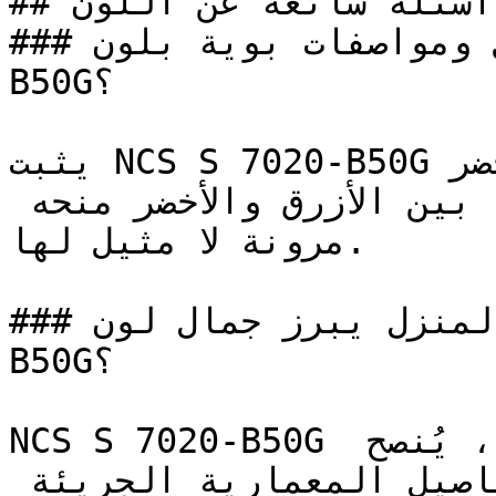
## أسئلة شائعة عن اللون

### ما هي تفاصيل ومواصفات بوية بلون NCS S 7020-
B50G؟

يثبت NCS S 7020-B50G كيف استقل الأزرق المخضر (Teal) 
لغة تصميمية خاصة به — فموقعه بين الأزرق والأخضر منحه 
مرونة لا مثيل لها.

### في أي زوايا المنزل يبرز جمال لون NCS S 7020-
B50G؟

NCS S 7020-B50G هو لون قوي وجريء للغاية، يُنصح 
باقتصار استخدامه على التفاصيل المعمارية الجريئة 