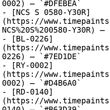
0002) — `#DFEBEA`

- [NCS S 0580-Y30R]
(https://www.timepaints
NCS%20S%200580-Y30R) — 
- [BL-0226]
(https://www.timepaints
0226) — `#7ED1DE`

- [RY-0002]
(https://www.timepaints
0002) — `#D4B6A0`

- [RD-0140]
(https://www.timepaints
0140) — `#B63D39`
