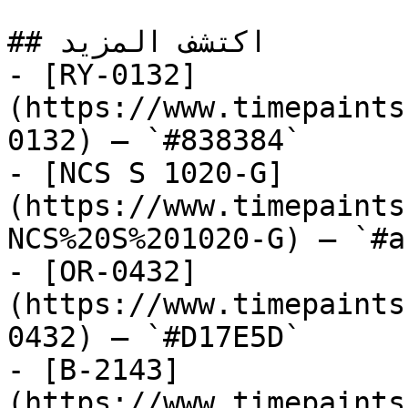
## اكتشف المزيد

- [RY-0132]
(https://www.timepaints
0132) — `#838384`

- [NCS S 1020-G]
(https://www.timepaints
NCS%20S%201020-G) — `#a
- [OR-0432]
(https://www.timepaints
0432) — `#D17E5D`

- [B-2143]
(https://www.timepaints