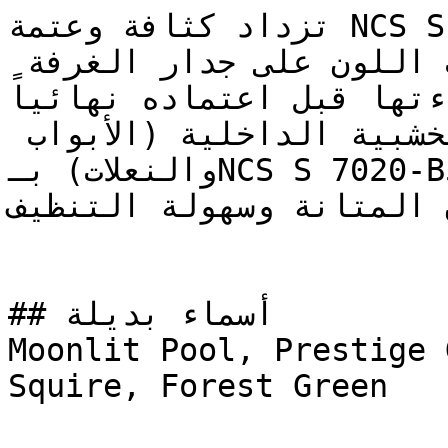
تزداد كثافة وعتمة NCS S 7020-B50G في الفراغات 
الصغيرة والمغلقة — جرب اللون على جدار الغرفة 
اءتها قبل اعتماده نهائياً
في حال طلاء الأعمال الخشبية الداخلية (الأبواب 
والنعلات) بـNCS S 7020-B50G، يُنصح باستخدام نصف لمعة 
ان المتانة وسهولة التنظيف
## أسماء بديلة

Moonlit Pool, Prestige 
Squire, Forest Green
