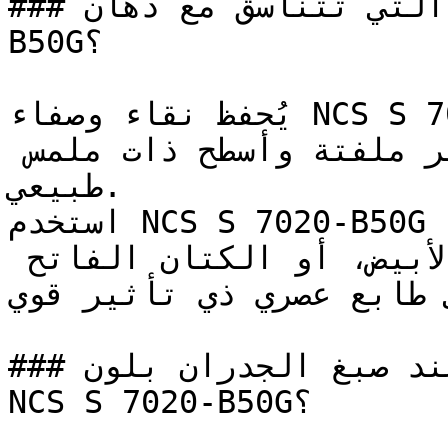
### ما هي الألوان التي تتناسق مع دهان NCS S 7020-
B50G؟

يُحفظ نقاء وصفاء NCS S 7020-B50G على أفضل وجه عند 
إحاطته بخلفيات هادئة وغير ملفتة وأسطح ذات ملمس 
طبيعي.

استخدم NCS S 7020-B50G مع الخرسانة الخام 
(الكونكريت)، أو الجص الأبيض، أو الكتان الفاتح 
ى طابع عصري ذي تأثير قوي
### كيف تحصل على نتيجة مثالية عند صبغ الجدران بلون 
NCS S 7020-B50G؟
