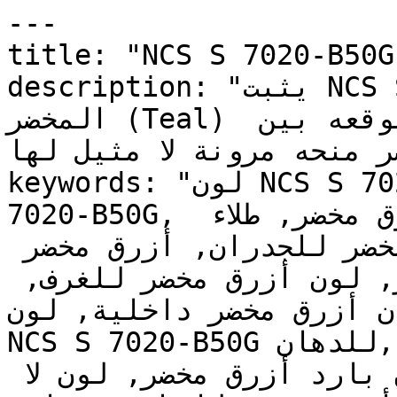
---

title: "NCS S 7020-B50G | وان | دهانات تايم
description: "يثبت NCS S 7020-B50G كيف استقل الأزرق 
المخضر (Teal) لغة تصميمية خاصة به — فموقعه بين 
أخضر منحه مرونة لا مثيل لها
keywords: "لون NCS S 7020-B50G, كود اللون NCS S 
7020-B50G, لون هكس 134242, دهان أزرق مخضر, طلاء 
أزرق مخضر, ألوان أزرق مخضر للجدران, أزرق مخضر 
بارد, دهان غامق أزرق مخضر, لون أزرق مخضر للغرف, 
ن أزرق مخضر داخلية, لون
NCS S 7020-B50G للدهان, NCS S 7020-B50G دهان, 
ألوان أزرق مخضر غامق, دهان بارد أزرق مخضر, لون لا 