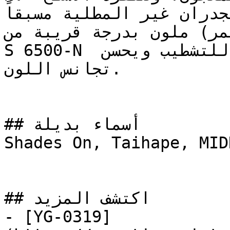
جدران غير المطلية مسبقاً
رايمر) ملون بدرجة قريبة من
S 6500-N يقلل من عدد الأوجه المطلوبة للتشطيب ويحسن 
تجانس اللون.

## أسماء بديلة

Shades On, Taihape, MID
## اكتشف المزيد

- [YG-0319]