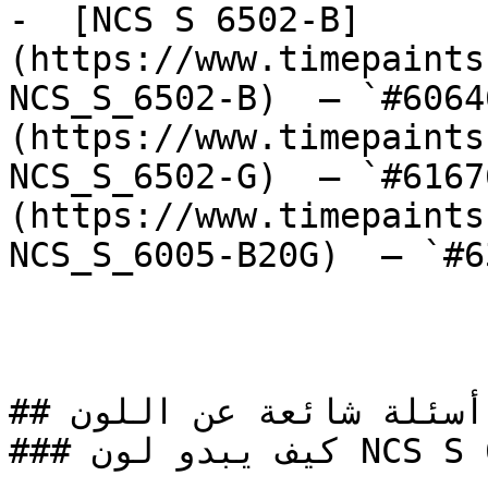
-  [NCS S 6502-B]
(https://www.timepaints
NCS_S_6502-B)  — `#6064
(https://www.timepaints
NCS_S_6502-G)  — `#6167
(https://www.timepaints
NCS_S_6005-B20G)  — `#6
## أسئلة شائعة عن اللون

### كيف يبدو لون NCS S 6500-N على جدران المنزل؟
