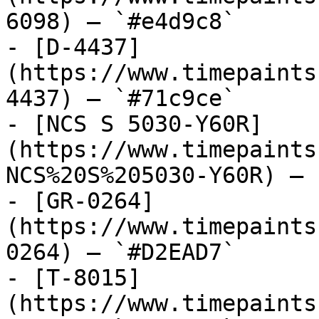
6098) — `#e4d9c8`

- [D-4437]
(https://www.timepaints
4437) — `#71c9ce`

- [NCS S 5030-Y60R]
(https://www.timepaints
NCS%20S%205030-Y60R) — 
- [GR-0264]
(https://www.timepaints
0264) — `#D2EAD7`

- [T-8015]
(https://www.timepaints