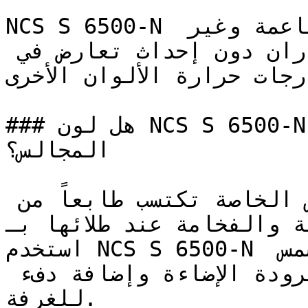
NCS S 6500-N هو رمادي متوسط بدرجة ناعمة وغير 
مشبعة، يضيف وزناً بصرياً للجدران دون إحداث تعارض في 
درجات حرارة الألوان الأخرى.
### هل لون NCS S 6500-N مناسب لغرف النوم أو 
المجالس؟

المكتبات وصالات الجلوس الخاصة تكتسب طابعاً من 
ة الهادئة والفخامة عند طلائها بـ
استخدم NCS S 6500-N في الغرف التي لا تدخلها الشمس 
مباشرة (الشمالية) لكسر برودة الإضاءة وإضافة دفء 
للغرفة.
