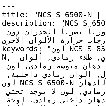
---

title: "NCS S 6500-N | الألوان | دهانات تايم"

description: "NCS S 6500-N دي متوسط بدرجة
ناعمة وغير مشبعة، يضيف وزناً بصرياً للجدران دون 
درجات حرارة الألوان الأخرى
keywords: "لون NCS S 6500-N, كود اللون NCS S 6500-
N, لون هكس 676565, دهان رمادي, طلاء رمادي, ألوان 
رمادي للجدران, رمادي محايد, دهان متوسط رمادي, لون 
رمادي للغرف, لون رمادي للمنزل, الوان رمادي داخلية, 
لون NCS S 6500-N للدهان, NCS S 6500-N دهان, ألوان 
رمادي متوسط, دهان محايد رمادي, لون لا يوجد تحتي 
رمادي, ألوان رمادي للمطبخ, دهان داخلي رمادي, لوحة 