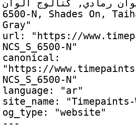
ألوان رمادي, كتالوج ألوان NCS S 6500-N, NC
6500-N, Shades On, Taih
Gray"

url: "https://www.timep
NCS_S_6500-N"

canonical: 
"https://www.timepaints
NCS_S_6500-N"

language: "ar"

site_name: "Timepaints-
og_type: "website"

---
