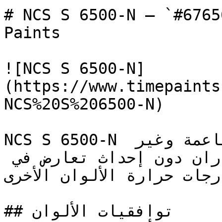
# NCS S 6500-N — `#676565` — اينة اللون
Paints

![NCS S 6500-N]
(https://www.timepaints
NCS%20S%206500-N)

NCS S 6500-N هو رمادي متوسط بدرجة ناعمة وغير 
مشبعة، يضيف وزناً بصرياً للجدران دون إحداث تعارض في 
درجات حرارة الألوان الأخرى.
## توافقيات الألوان
