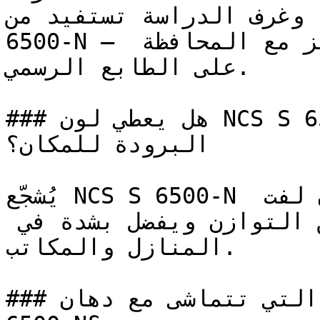
زلية وغرف الدراسة تستفيد من
6500-N — فدرجته الثابتة تعزز التركيز مع المحافظة 
على الطابع الرسمي.

### هل يعطي لون NCS S 6500-N إحساساً بالدفء أم 
البرودة للمكان؟

يُشجّع NCS S 6500-N على التأمل والهدوء دون لفت 
الانتباه — وهو لون يعبر عن التوازن ويفضل بشدة في 
المنازل والمكاتب.

### ما هي تدرجات الألوان التي تتماشى مع دهان NCS S 