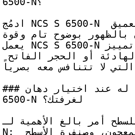
6500-N؟

ادمُج NCS S 6500-N مع الأبيض الناصع أو الأسود العميق 
ن بالظهور بوضوح تام وقوة
يعمل NCS S 6500-N بامتياز كلون تمييز (Accent) على 
خلفيات من ألوان الجريج الهادئة أو الحجر الفاتح 
التي لا تتنافس معه بصرياً.

### ما الذي يجب الانتباه له عند اختيار دهان NCS S 
6500-N لغرفتك؟

سليم للسطح أمر بالغ الأهمية لـ
N: قم بمعالجة الشقوق بالمعجون، وصنفرة الأسطح 