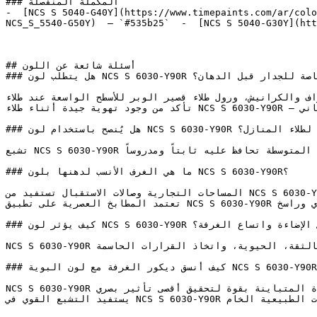
### المكملة المنفصلة

-  [NCS S 5040-G40Y](https://www.timepaints.com/ar/colo
NCS_S_5540-G50Y)  — `#535b25`  -  [NCS S 5040-G30Y](htt
## أسئلة شائعة عن اللون

### هل يتطلب لون NCS S 6030-Y90R تأسيس أو معالجة خاصة للجدار قبل الدهان؟

لجودة للأطراف والكرانيش، ورول طلاء قصير الوبر للأسطح الواسعة عند طلاء
تأكد من وجود تهوية جيدة أثناء طلاء NCS S 6030-Y90R — الألوان المتوسطة العمق تتطلب وقتاً كافياً للجفاف التام بين الوجه الأول والثاني.

### هل يُنصح باستخدام لون NCS S 6030-Y90R لطلاء المنازل؟

تشبع NCS S 6030-Y90R يمنحه التأثير البصري للون لافت للانتباه، في حين أن درجته المتوسطة تحافظ عليه ثابتاً ومدروساً.

### ما هي الغرف الأنسب لدهنها بلون NCS S 6030-Y90R؟

المساحات التجارية وصالات الاستقبال تستفيد من NCS S 6030-Y90R لترك انطباع أول جريء لا يُنسى لزوار المكان.

تعتمد المطابخ العصرية على تطبيق NCS S 6030-Y90R في الخزائن السفلية أو وحدات الجزيرة للحصول على تصميم ذي طابع قوي وراسخ.

### كيف يؤثر لون NCS S 6030-Y90R على الإضاءة واتساع الغرفة؟

NCS S 6030-Y90R هو لون عالي الطاقة يستثير الانتباه ويخلق بيئات ترتبط بالثقة، الحيوية، واتخاذ القرارات الحاسمة.

### كيف أنسق ديكور الغرفة مع لون البوية NCS S 6030-Y90R؟

NCS S 6030-Y90R هو لون مشبع وعالي الكثافة، يتناسق بشكل رائع مع الألوان المحايدة المتباينة بقوة لتحقيق أقصى تأثير بصري.

يستفيد التشبع القوي في NCS S 6030-Y90R من التأثير المهدئ والعميق للرمادي الفحمي الداكن أو الخامات الطبيعية الخام.
