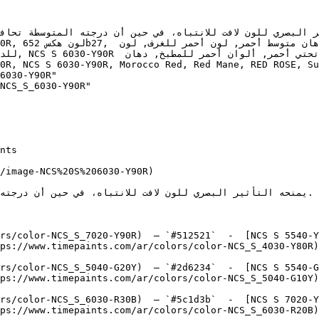
6030-Y90R"

NCS_S_6030-Y90R"

/image-NCS%20S%206030-Y90R)

rs/color-NCS_S_7020-Y90R)  — `#512521`  -  [NCS S 5540-Y
ps://www.timepaints.com/ar/colors/color-NCS_S_4030-Y80R)
rs/color-NCS_S_5040-G20Y)  — `#2d6234`  -  [NCS S 5540-G
ps://www.timepaints.com/ar/colors/color-NCS_S_5040-G10Y)
rs/color-NCS_S_6030-R30B)  — `#5c1d3b`  -  [NCS S 7020-Y
ps://www.timepaints.com/ar/colors/color-NCS_S_6030-R20B)