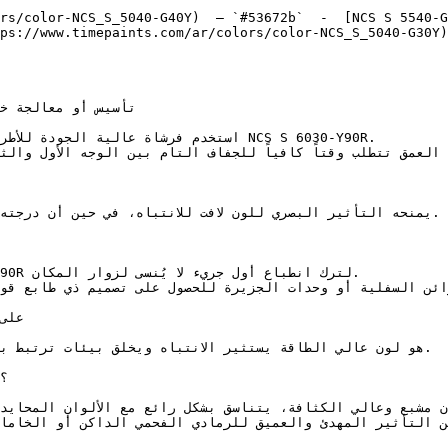
rs/color-NCS_S_5040-G40Y)  — `#53672b`  -  [NCS S 5540-G
ps://www.timepaints.com/ar/colors/color-NCS_S_5040-G30Y)
استخدم فرشاة عالية ا NCS S 6030-Y90R.
