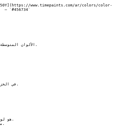
50Y](https://www.timepaints.com/ar/colors/color-
  — `#456734`  
