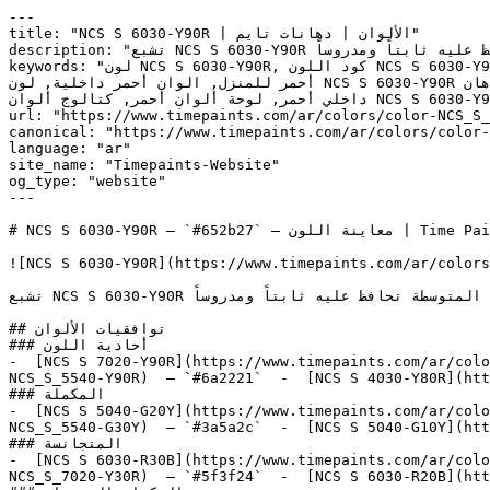
---

title: "NCS S 6030-Y90R | الألوان | دهانات تايم"

description: "تشبع NCS S 6030-Y90R يمنحه التأثير البصري للون لافت للانتباه، في حين أن درجته المتوسطة تحافظ عليه ثابتاً ومدروساً."

keywords: "لون NCS S 6030-Y90R, كود اللون NCS S 6030-Y90R, لون هكس 652b27, دهان أحمر, طلاء أحمر, ألوان أحمر للجدران, أحمر دافئ, دهان متوسط أحمر, لون أحمر للغرف, لون 
أحمر للمنزل, الوان أحمر داخلية, لون NCS S 6030-Y90R للدهان, NCS S 6030-Y90R دهان, ألوان أحمر متوسط, دهان دافئ أحمر, لون لا يوجد تحتي أحمر, ألوان أحمر للمطبخ, دهان 
داخلي أحمر, لوحة ألوان أحمر, كتالوج ألوان NCS S 6030-Y90R, NCS S 6030-Y90R, Morocco Red, Red Mane, RED ROSE, Sun Dried Tomato, Cottage Red"

url: "https://www.timepaints.com/ar/colors/color-NCS_S_
canonical: "https://www.timepaints.com/ar/colors/color-
language: "ar"

site_name: "Timepaints-Website"

og_type: "website"

---

# NCS S 6030-Y90R — `#652b27` — معاينة اللون | Time Paints

![NCS S 6030-Y90R](https://www.timepaints.com/ar/colors
تشبع NCS S 6030-Y90R يمنحه التأثير البصري للون لافت للانتباه، في حين أن درجته المتوسطة تحافظ عليه ثابتاً ومدروساً.

## توافقيات الألوان

### أحادية اللون

-  [NCS S 7020-Y90R](https://www.timepaints.com/ar/colo
NCS_S_5540-Y90R)  — `#6a2221`  -  [NCS S 4030-Y80R](htt
### المكملة

-  [NCS S 5040-G20Y](https://www.timepaints.com/ar/colo
NCS_S_5540-G30Y)  — `#3a5a2c`  -  [NCS S 5040-G10Y](htt
### المتجانسة

-  [NCS S 6030-R30B](https://www.timepaints.com/ar/colo
NCS_S_7020-Y30R)  — `#5f3f24`  -  [NCS S 6030-R20B](htt