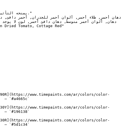
90R](https://www.timepaints.com/ar/colors/color-
  — `#a4665c`  

30Y](https://www.timepaints.com/ar/colors/color-
  — `#196138`  

30R](https://www.timepaints.com/ar/colors/color-
  — `#5d1c34`  
