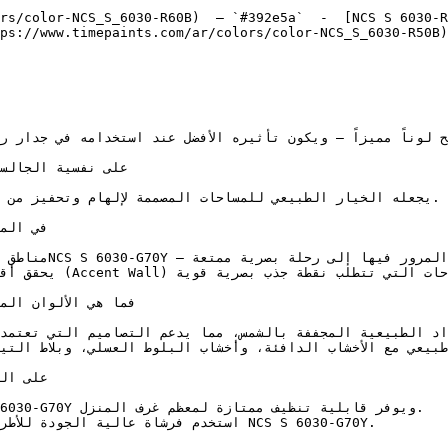
rs/color-NCS_S_6030-R60B)  — `#392e5a`  -  [NCS S 6030-R
ps://www.timepaints.com/ar/colors/color-NCS_S_6030-R50B)
مما يحول ال.

استخدم فرشاة عالية ا NCS S 6030-G70Y.
