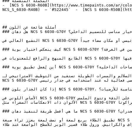
### المكملة المنفصلة

-  [NCS S 6030-R60B](https://www.timepaints.com/ar/colo
NCS_S_6030-R40B)  — `#522445`  -  [NCS S 6030-R50B](htt
## أسئلة شائعة عن اللون

### هل دهان NCS S 6030-G70Y خيار مناسب للتصميم الداخلي؟

التشبع العالي في NCS S 6030-G70Y يعطيه التأثير القوي ليصبح لوناً مميزاً — ويكون تأثيره الأفضل عند استخدامه في جدار رئيسي أو مكان مضاء جيداً.

### كيف ينعكس اختيار بوية NCS S 6030-G70Y على نفسية الجالسين في الغرفة؟

الطابع المبهج والرافع للمعنويات في NCS S 6030-G70Y يجعله الخيار الطبيعي للمساحات المصممة لإلهام وتحفيز من فيها.

### أين يُفضل تطبيق بوية NCS S 6030-G70Y في المساحات الداخلية؟

مناطق السلالم والممرات الطويلة تستفيد من التوظيف الاستراتيجي لـNCS S 6030-G70Y — مرور فيها إلى رحلة بصرية ممتعة
NCS S 6030-G70Y يحقق أقصى فعالية له عند استخدامه في جدار رئيسي (Accent Wall) للمساحات التي تتطلب نقطة جذب بصرية قوية.

### إذا كان الجدار بلون NCS S 6030-G70Y، فما هي الألوان المناسبة للأرضيات؟

الأساس اللوني في NCS S 6030-G70Y يربطه بالمواد الطبيعية المجففة بالشمس، مما يدعم التصاميم التي تعتمد على الدفء وتنوع الملمس.

الألوان ذات الانعكاسات الصفراء مثل NCS S 6030-G70Y تتناسق بشكل طبيعي مع الأخشاب الدافئة، وأخشاب البلوط العسلي، وبلاط التيراكوتا.

### ما هي أفضل طريقة لتنفيذ دهان NCS S 6030-G70Y على الجدران؟

تطبيق الطلاء بربع لمعة أو نصف لمعة يعزز ثراء صبغة NCS S 6030-G70Y ويوفر قابلية تنظيف ممتازة لمعظم غرف المنزل.

لجودة للأطراف والكرانيش، ورول طلاء قصير الوبر للأسطح الواسعة عند طلاء