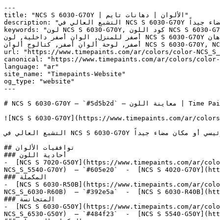
---

title: "NCS S 6030-G70Y | الألوان | دهانات تايم"

description: "التشبع العالي في NCS S 6030-G70Y يعطيه التأثير القوي ليصبح لوناً مميزاً — ويكون تأثيره الأفضل عند استخدامه في جدار رئيسي أو مكان مضاء جيداً."

keywords: "لون NCS S 6030-G70Y, كود اللون NCS S 6030-G70Y, لون هكس 5d5b2d, دهان أصفر, طلاء أصفر, ألوان أصفر للجدران, أصفر دافئ, دهان متوسط أصفر, لون أصفر للغرف, لون 
أصفر للمنزل, الوان أصفر داخلية, لون NCS S 6030-G70Y للدهان, NCS S 6030-G70Y دهان, ألوان أصفر متوسط, دهان دافئ أصفر, لون أصفر تحتي أصفر, ألوان أصفر للمطبخ, دهان داخلي 
أصفر, لوحة ألوان أصفر, كتالوج ألوان NCS S 6030-G70Y, NCS S 6030-G70Y, Marsh Grass, Evening Green, FERN LEAF, Basque Green, Avocado"

url: "https://www.timepaints.com/ar/colors/color-NCS_S_
canonical: "https://www.timepaints.com/ar/colors/color-
language: "ar"

site_name: "Timepaints-Website"

og_type: "website"

---

# NCS S 6030-G70Y — `#5d5b2d` — معاينة اللون | Time Paints

![NCS S 6030-G70Y](https://www.timepaints.com/ar/colors
التشبع العالي في NCS S 6030-G70Y يعطيه التأثير القوي ليصبح لوناً مميزاً — ويكون تأثيره الأفضل عند استخدامه في جدار رئيسي أو مكان مضاء جيداً.

## توافقيات الألوان

### أحادية اللون

-  [NCS S 7020-G50Y](https://www.timepaints.com/ar/colo
NCS_S_5540-G70Y)  — `#605e20`  -  [NCS S 4020-G70Y](htt
### المكملة

-  [NCS S 6030-R50B](https://www.timepaints.com/ar/colo
NCS_S_6030-R60B)  — `#392e5a`  -  [NCS S 6030-R40B](htt
### المتجانسة

-  [NCS S 6030-G50Y](https://www.timepaints.com/ar/colo
NCS_S_6530-G50Y)  — `#484f23`  -  [NCS S 5540-G50Y](htt