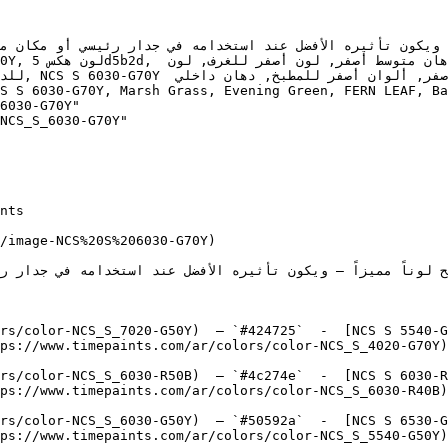
6030-G70Y"

NCS_S_6030-G70Y"

/image-NCS%20S%206030-G70Y)

rs/color-NCS_S_7020-G50Y)  — `#424725`  -  [NCS S 5540-G
ps://www.timepaints.com/ar/colors/color-NCS_S_4020-G70Y)
rs/color-NCS_S_6030-R50B)  — `#4c274e`  -  [NCS S 6030-R
ps://www.timepaints.com/ar/colors/color-NCS_S_6030-R40B)
rs/color-NCS_S_6030-G50Y)  — `#50592a`  -  [NCS S 6530-G
ps://www.timepaints.com/ar/colors/color-NCS_S_5540-G50Y)