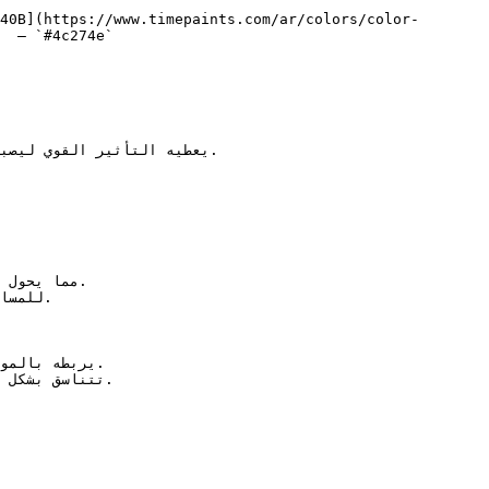
40B](https://www.timepaints.com/ar/colors/color-
  — `#4c274e`  
