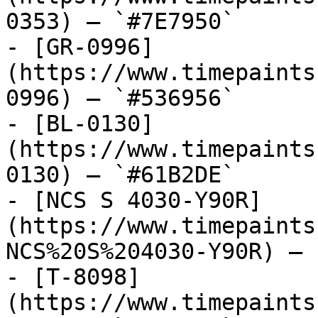
0353) — `#7E7950`

- [GR-0996]
(https://www.timepaints
0996) — `#536956`

- [BL-0130]
(https://www.timepaints
0130) — `#61B2DE`

- [NCS S 4030-Y90R]
(https://www.timepaints
NCS%20S%204030-Y90R) — 
- [T-8098]
(https://www.timepaints