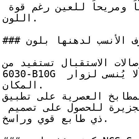
أن عمقه البارد يجعله رصيناً ومريحاً للعين رغم قوة 
اللون.

### ما هي الغرف الأنسب لدهنها بلون NCS S 6030-B10G؟

ة وصالات الاستقبال تستفيد من
6030-B10G لترك انطباع أول جريء لا يُنسى لزوار 
المكان.

تعتمد المطابخ العصرية على تطبيق NCS S 
الخزائن السفلية أو وحدات الجزيرة للحصول على تصميم 
ذي طابع قوي وراسخ.
