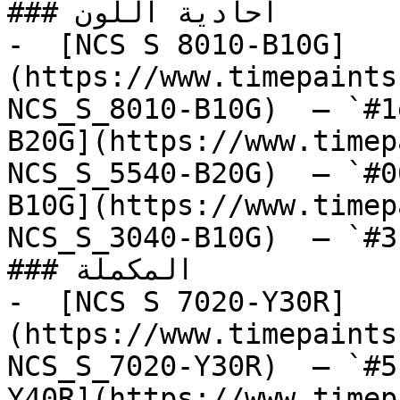
### أحادية اللون

-  [NCS S 8010-B10G]
(https://www.timepaints
NCS_S_8010-B10G)  — `#1
B20G](https://www.timep
NCS_S_5540-B20G)  — `#0
B10G](https://www.timep
NCS_S_3040-B10G)  — `#3
### المكملة

-  [NCS S 7020-Y30R]
(https://www.timepaints
NCS_S_7020-Y30R)  — `#5
Y40R](https://www.timep