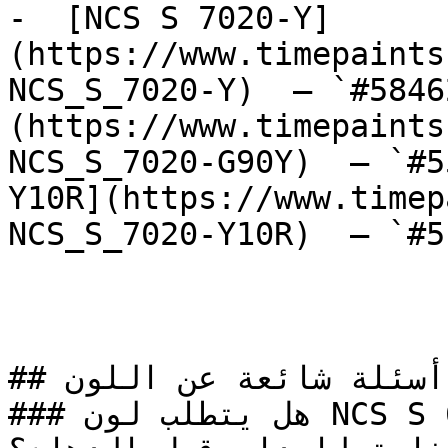
-  [NCS S 7020-Y]
(https://www.timepaints
NCS_S_7020-Y)  — `#5846
(https://www.timepaints
NCS_S_7020-G90Y)  — `#5
Y10R](https://www.timep
NCS_S_7020-Y10R)  — `#5
## أسئلة شائعة عن اللون

### هل يتطلب لون NCS S 6030-B10G تأسيس أو معالجة 