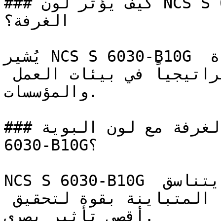
### كيف يؤثر لون NCS S 6030-B10G على الإضاءة واتساع 
الغرفة؟

يُشير NCS S 6030-B10G إلى الموثوقية والكفاءة 
الفكرية، مما يجعله خياراً استراتيجياً في بيئات العمل 
والمؤسسات.

### كيف أنسق ديكور الغرفة مع لون البوية NCS S 
6030-B10G؟

NCS S 6030-B10G هو لون مشبع وعالي الكثافة، يتناسق 
بشكل رائع مع الألوان المحايدة المتباينة بقوة لتحقيق 
أقصى تأثير بصري.
