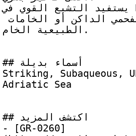
يستفيد التشبع القوي في NCS S 6030-B10G من التأثير 
المهدئ والعميق للرمادي الفحمي الداكن أو الخامات 
الطبيعية الخام.

## أسماء بديلة

Striking, Subaqueous, U
Adriatic Sea

## اكتشف المزيد

- [GR-0260]