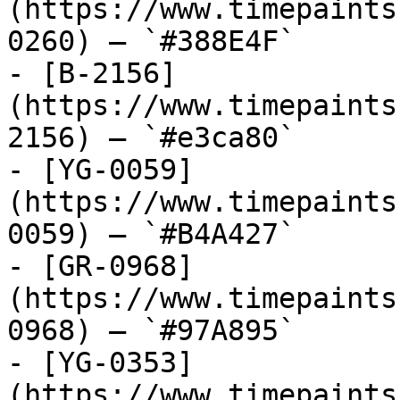
(https://www.timepaints
0260) — `#388E4F`

- [B-2156]
(https://www.timepaints
2156) — `#e3ca80`

- [YG-0059]
(https://www.timepaints
0059) — `#B4A427`

- [GR-0968]
(https://www.timepaints
0968) — `#97A895`

- [YG-0353]
(https://www.timepaints