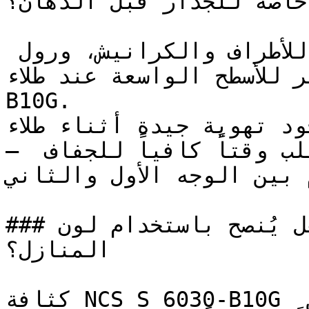
خاصة للجدار قبل الدهان؟

استخدم فرشاة عالية الجودة للأطراف والكرانيش، ورول 
ير الوبر للأسطح الواسعة عند طلاء
B10G.

تأكد من وجود تهوية جيدة أثناء طلاء 
— الألوان المتوسطة العمق تتطلب وقتاً كافياً للجفاف 
م بين الوجه الأول والثاني
### هل يُنصح باستخدام لون NCS S 6030-B10G لطلاء 
المنازل؟

كثافة NCS S 6030-B10G تمنحه تأثير لون قوي، في حين 