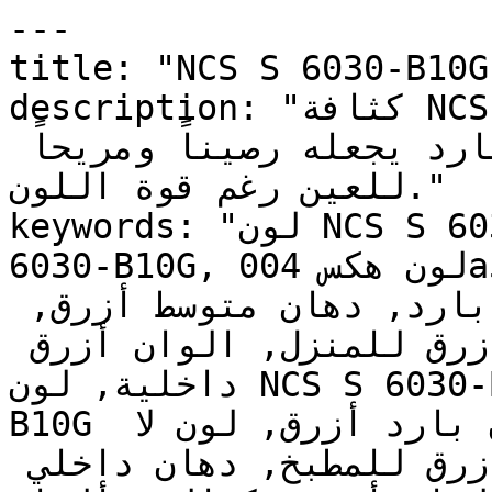
---

title: "NCS S 6030-B10G | وان | دهانات تايم
description: "كثافة NCS S 6030-B10G تمنحه تأثير 
لون قوي، في حين أن عمقه البارد يجعله رصيناً ومريحاً 
للعين رغم قوة اللون."

keywords: "لون NCS S 6030-B10G, كود اللون NCS S 
6030-B10G, لون هكس 004a5d, دهان أزرق, طلاء أزرق, 
ألوان أزرق للجدران, أزرق بارد, دهان متوسط أزرق, 
لون أزرق للغرف, لون أزرق للمنزل, الوان أزرق 
داخلية, لون NCS S 6030-B10G للدهان, NCS S 6030-
B10G دهان, ألوان أزرق متوسط, دهان بارد أزرق, لون لا 
يوجد تحتي أزرق, ألوان أزرق للمطبخ, دهان داخلي 