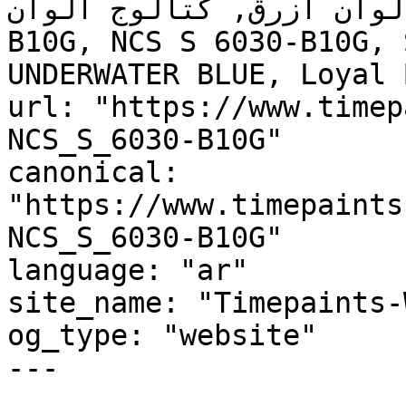
, لوحة ألوان أزرق, كتالوج ألوان
B10G, NCS S 6030-B10G, 
UNDERWATER BLUE, Loyal 
url: "https://www.timep
NCS_S_6030-B10G"

canonical: 
"https://www.timepaints
NCS_S_6030-B10G"

language: "ar"

site_name: "Timepaints-
og_type: "website"

---
