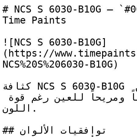
# NCS S 6030-B10G — `#004a5d` — ون
Time Paints

![NCS S 6030-B10G]
(https://www.timepaints
NCS%20S%206030-B10G)

كثافة NCS S 6030-B10G تمنحه تأثير لون قوي، في حين 
أن عمقه البارد يجعله رصيناً ومريحاً للعين رغم قوة 
اللون.

## توافقيات الألوان
