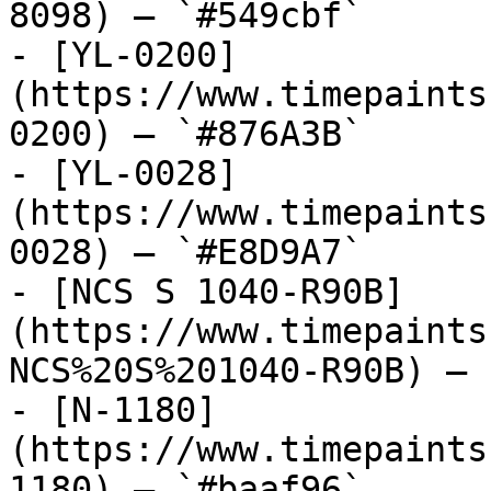
8098) — `#549cbf`

- [YL-0200]
(https://www.timepaints
0200) — `#876A3B`

- [YL-0028]
(https://www.timepaints
0028) — `#E8D9A7`

- [NCS S 1040-R90B]
(https://www.timepaints
NCS%20S%201040-R90B) — 
- [N-1180]
(https://www.timepaints
1180) — `#baaf96`
