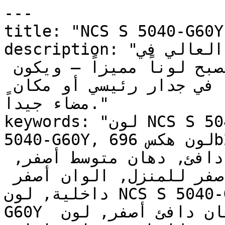
---

title: "NCS S 5040-G60Y | وان | دهانات تايم
description: "التشبع العالي في NCS S 5040-G60Y 
يعطيه التأثير القوي ليصبح لوناً مميزاً — ويكون 
تأثيره الأفضل عند استخدامه في جدار رئيسي أو مكان 
مضاء جيداً."

keywords: "لون NCS S 5040-G60Y, كود اللون NCS S 
5040-G60Y, لون هكس 696b2d, دهان أصفر, طلاء أصفر, 
ألوان أصفر للجدران, أصفر دافئ, دهان متوسط أصفر, 
لون أصفر للغرف, لون أصفر للمنزل, الوان أصفر 
داخلية, لون NCS S 5040-G60Y للدهان, NCS S 5040-
G60Y دهان, ألوان أصفر متوسط, دهان دافئ أصفر, لون 