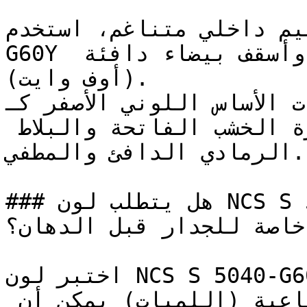
على تصميم داخلي متناغم، استخدم
G60Y مع لمسات من البني المحروق وأسقف بيضاء دافئة 
(أوف وايت).

الألوان ذات الأساس اللوني الأصفر كـ N
تبرز جمالها بجانب قشرة الخشب الفاتحة والبلاط 
الرمادي الدافئ والمطفي.

### هل يتطلب لون NCS S 5040-G60Y تأسيس أو معالجة 
خاصة للجدار قبل الدهان؟

اختبر لون NCS S 5040-G60Y في الغرفة المحددة قبل 
الطلاء بالكامل — الإضاءة الاصطناعية (اللمبات) يمكن أن 