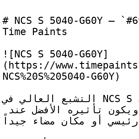
# NCS S 5040-G60Y — `#696b2d` — ون
Time Paints

![NCS S 5040-G60Y]
(https://www.timepaints
NCS%20S%205040-G60Y)

التشبع العالي في NCS S 5040-G60Y يعطيه التأثير 
القوي ليصبح لوناً مميزاً — ويكون تأثيره الأفضل عند 
رئيسي أو مكان مضاء جيداً