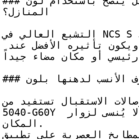
### هل يُنصح باستخدام لون NCS S 5040-G60Y لطلاء 
المنازل؟

التشبع العالي في NCS S 5040-G60Y يعطيه التأثير 
القوي ليصبح لوناً مميزاً — ويكون تأثيره الأفضل عند 
رئيسي أو مكان مضاء جيداً
### ما هي الغرف الأنسب لدهنها بلون NCS S 5040-G60Y؟

ة وصالات الاستقبال تستفيد من
5040-G60Y لترك انطباع أول جريء لا يُنسى لزوار 
المكان.

تعتمد المطابخ العصرية على تطبيق NCS S 