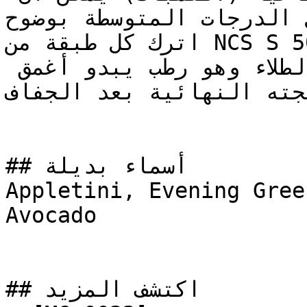
ل الدرجات المتوسطة بوضوح
اترك كل طبقة من NCS S 5040-G60Y لتجف تماماً قبل 
الحكم على قوة التغطية — الطلاء وهو رطب يبدو أغمق 
يجته النهائية بعد الجفاف
## أسماء بديلة

Appletini, Evening Gree
Avocado

## اكتشف المزيد
