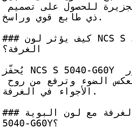
الخزائن السفلية أو وحدات الجزيرة للحصول على تصميم 
ذي طابع قوي وراسخ.

### كيف يؤثر لون NCS S 5040-G60Y على الإضاءة واتساع 
الغرفة؟

يُحفّز NCS S 5040-G60Y النشاط الذهني ويعزز الشعور 
بالتفاؤل — فجودته المضيئة تعكس الضوء وترفع من روح 
الأجواء في الغرفة.

### كيف أنسق ديكور الغرفة مع لون البوية NCS S 
5040-G60Y؟
