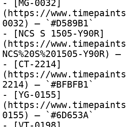
- [MG-0032]
(https://www.timepaints
0032) — `#D589B1`

- [NCS S 1505-Y90R]
(https://www.timepaints
NCS%20S%201505-Y90R) — 
- [CT-2214]
(https://www.timepaints
2214) — `#BFBFB1`

- [YG-0155]
(https://www.timepaints
0155) — `#6D653A`

- [VT-0198]