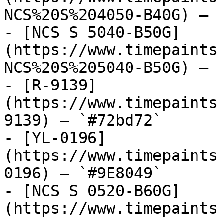
NCS%20S%204050-B40G) — 
- [NCS S 5040-B50G]
(https://www.timepaints
NCS%20S%205040-B50G) — 
- [R-9139]
(https://www.timepaints
9139) — `#72bd72`

- [YL-0196]
(https://www.timepaints
0196) — `#9E8049`

- [NCS S 0520-B60G]
(https://www.timepaints