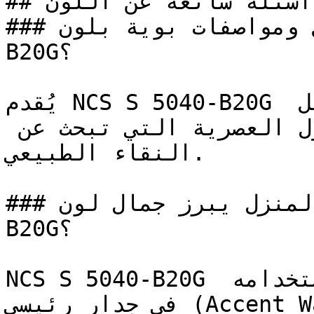
## أسئلة شائعة عن اللون

### ما هي تفاصيل ومواصفات بوية بلون NCS S 5040-
B20G؟

يُقدم NCS S 5040-B20G طاقة الأزرق والأخضر معاً بشكل 
مُركّز — خيار جريء للمنازل العصرية التي تبحث عن 
النقاء الطبيعي.

### في أي زوايا المنزل يبرز جمال لون NCS S 5040-
B20G؟

NCS S 5040-B20G يحقق أقصى فعالية له عند استخدامه 
في جدار رئيسي (Accent Wall) للمساحات التي تتطلب 