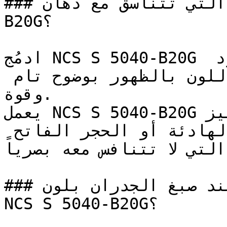
### ما هي الألوان التي تتناسق مع دهان NCS S 5040-
B20G؟

ادمُج NCS S 5040-B20G مع الأبيض الناصع أو الأسود 
العميق للسماح لقيمة هذا اللون بالظهور بوضوح تام 
وقوة.

يعمل NCS S 5040-B20G بامتياز كلون تمييز (Accent) 
على خلفيات من ألوان الجريج الهادئة أو الحجر الفاتح 
التي لا تتنافس معه بصرياً.

### كيف تحصل على نتيجة مثالية عند صبغ الجدران بلون 
NCS S 5040-B20G؟
