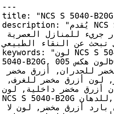
---

title: "NCS S 5040-B20G | وان | دهانات تايم
description: "يُقدم NCS S 5040-B20G طاقة الأزرق 
والأخضر معاً بشكل مُركّز — خيار جريء للمنازل العصرية 
تي تبحث عن النقاء الطبيعي
keywords: "لون NCS S 5040-B20G, كود اللون NCS S 
5040-B20G, لون هكس 005b6b, دهان أزرق مخضر, طلاء 
أزرق مخضر, ألوان أزرق مخضر للجدران, أزرق مخضر 
بارد, دهان متوسط أزرق مخضر, لون أزرق مخضر للغرف, 
ن أزرق مخضر داخلية, لون
NCS S 5040-B20G للدهان, NCS S 5040-B20G دهان, 
ألوان أزرق مخضر متوسط, دهان بارد أزرق مخضر, لون لا 