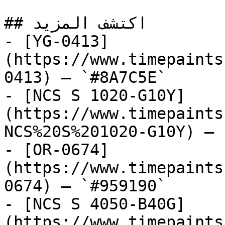
## اكتشف المزيد

- [YG-0413]
(https://www.timepaints
0413) — `#8A7C5E`

- [NCS S 1020-G10Y]
(https://www.timepaints
NCS%20S%201020-G10Y) — 
- [OR-0674]
(https://www.timepaints
0674) — `#959190`

- [NCS S 4050-B40G]
(https://www.timepaints