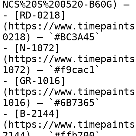
NCS%20S%200520-B60G) — 
- [RD-0218]
(https://www.timepaints
0218) — `#BC3A45`

- [N-1072]
(https://www.timepaints
1072) — `#f9cac1`

- [GR-1016]
(https://www.timepaints
1016) — `#6B7365`

- [B-2144]
(https://www.timepaints
2144) — `#ffb700`
