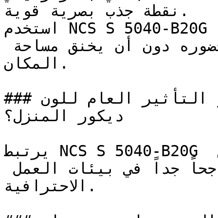
نقطة جذب بصرية قوية.

استخدم NCS S 5040-B20G في الغرف المدمجة ذات الإضاءة 
الطبيعية الممتازة لتضخيم حضوره دون أن يخنق مساحة 
المكان.

### ما هو التأثير العام للون NCS S 5040-B20G على 
ديكور المنزل؟

يرتبط NCS S 5040-B20G بالتواصل الواضح والإبداع 
الموزون، وهي صفات تجعله ناجحاً جداً في بيئات العمل 
الاحترافية.
