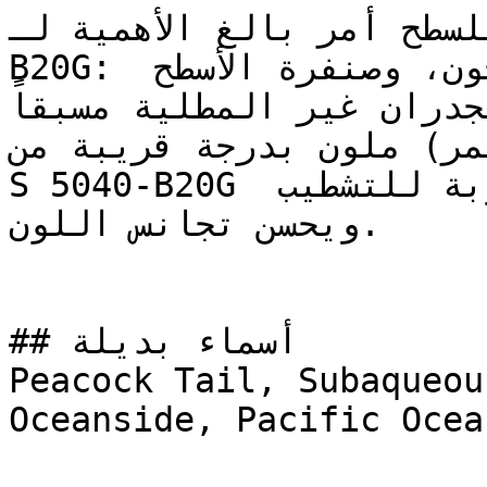
سليم للسطح أمر بالغ الأهمية لـ
B20G: قم بمعالجة الشقوق بالمعجون، وصنفرة الأسطح 
جدران غير المطلية مسبقاً
رايمر) ملون بدرجة قريبة من
S 5040-B20G يقلل من عدد الأوجه المطلوبة للتشطيب 
ويحسن تجانس اللون.

## أسماء بديلة

Peacock Tail, Subaqueou
Oceanside, Pacific Ocea