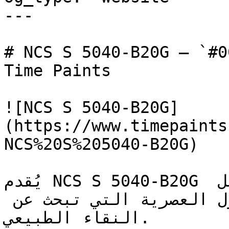
---

# NCS S 5040-B20G — `#005b6b` — ون
Time Paints

![NCS S 5040-B20G]
(https://www.timepaints
NCS%20S%205040-B20G)

يُقدم NCS S 5040-B20G طاقة الأزرق والأخضر معاً بشكل 
مُركّز — خيار جريء للمنازل العصرية التي تبحث عن 
النقاء الطبيعي.
