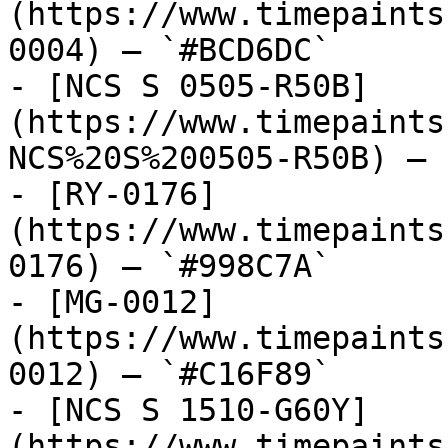
(https://www.timepaints
0004) — `#BCD6DC`

- [NCS S 0505-R50B]
(https://www.timepaints
NCS%20S%200505-R50B) — 
- [RY-0176]
(https://www.timepaints
0176) — `#998C7A`

- [MG-0012]
(https://www.timepaints
0012) — `#C16F89`

- [NCS S 1510-G60Y]
(https://www.timepaints