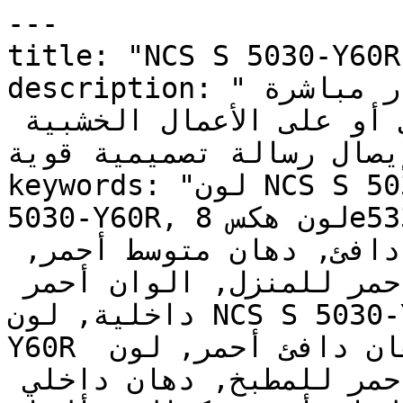
---

title: "NCS S 5030-Y60R | وان | دهانات تايم
description: "هذا هو الأحمر الذي يجذب الأنظار مباشرة 
عند تطبيقه على جدار رئيسي أو على الأعمال الخشبية 
لإيصال رسالة تصميمية قوية."
keywords: "لون NCS S 5030-Y60R, كود اللون NCS S 
5030-Y60R, لون هكس 8e533a, دهان أحمر, طلاء أحمر, 
ألوان أحمر للجدران, أحمر دافئ, دهان متوسط أحمر, 
لون أحمر للغرف, لون أحمر للمنزل, الوان أحمر 
داخلية, لون NCS S 5030-Y60R للدهان, NCS S 5030-
Y60R دهان, ألوان أحمر متوسط, دهان دافئ أحمر, لون 
أصفر تحتي أحمر, ألوان أحمر للمطبخ, دهان داخلي 