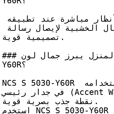
Y60R؟

هذا هو الأحمر الذي يجذب الأنظار مباشرة عند تطبيقه 
على جدار رئيسي أو على الأعمال الخشبية لإيصال رسالة 
تصميمية قوية.

### في أي زوايا المنزل يبرز جمال لون NCS S 5030-
Y60R؟

NCS S 5030-Y60R يحقق أقصى فعالية له عند استخدامه 
في جدار رئيسي (Accent Wall) للمساحات التي تتطلب 
نقطة جذب بصرية قوية.

استخدم NCS S 5030-Y60R في الغرف المدمجة ذات الإضاءة 