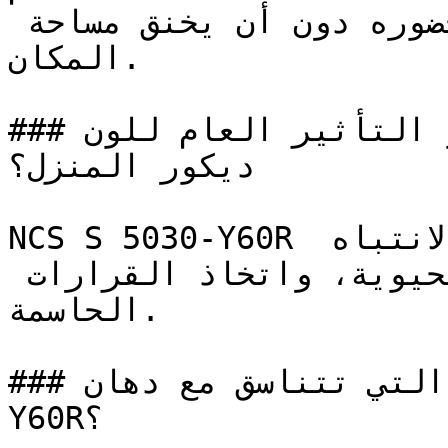
الطبيعية الممتازة لتضخيم حضوره دون أن يخنق مساحة 
المكان.

### ما هو التأثير العام للون NCS S 5030-Y60R على 
ديكور المنزل؟

NCS S 5030-Y60R هو لون عالي الطاقة يستثير الانتباه 
ويخلق بيئات ترتبط بالثقة، الحيوية، واتخاذ القرارات 
الحاسمة.

### ما هي الألوان التي تتناسق مع دهان NCS S 5030-
Y60R؟
