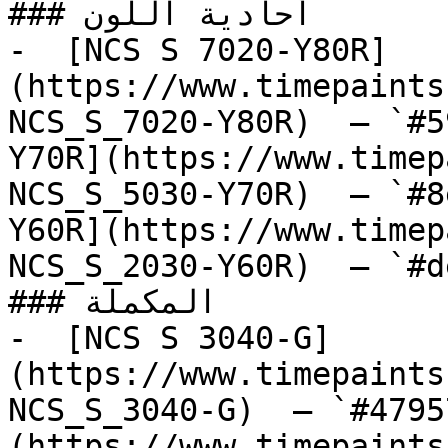
### أحادية اللون

-  [NCS S 7020-Y80R]
(https://www.timepaints
NCS_S_7020-Y80R)  — `#5
Y70R](https://www.timep
NCS_S_5030-Y70R)  — `#8
Y60R](https://www.timep
NCS_S_2030-Y60R)  — `#d
### المكملة

-  [NCS S 3040-G]
(https://www.timepaints
NCS_S_3040-G)  — `#4795
(https://www.timepaints