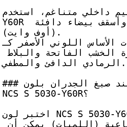
على تصميم داخلي متناغم، استخدم
Y60R مع لمسات من البني المحروق وأسقف بيضاء دافئة 
(أوف وايت).

الألوان ذات الأساس اللوني الأصفر كـ N
تبرز جمالها بجانب قشرة الخشب الفاتحة والبلاط 
الرمادي الدافئ والمطفي.

### كيف تحصل على نتيجة مثالية عند صبغ الجدران بلون 
NCS S 5030-Y60R؟

اختبر لون NCS S 5030-Y60R في الغرفة المحددة قبل 
الطلاء بالكامل — الإضاءة الاصطناعية (اللمبات) يمكن أن 