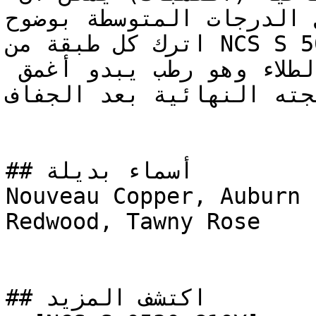
ل الدرجات المتوسطة بوضوح
اترك كل طبقة من NCS S 5030-Y60R لتجف تماماً قبل 
الحكم على قوة التغطية — الطلاء وهو رطب يبدو أغمق 
يجته النهائية بعد الجفاف
## أسماء بديلة

Nouveau Copper, Auburn 
Redwood, Tawny Rose

## اكتشف المزيد
