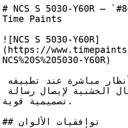
# NCS S 5030-Y60R — `#8e533a` — ون
Time Paints

![NCS S 5030-Y60R]
(https://www.timepaints
NCS%20S%205030-Y60R)

هذا هو الأحمر الذي يجذب الأنظار مباشرة عند تطبيقه 
على جدار رئيسي أو على الأعمال الخشبية لإيصال رسالة 
تصميمية قوية.

## توافقيات الألوان
