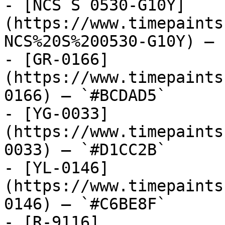
- [NCS S 0530-G10Y]
(https://www.timepaints
NCS%20S%200530-G10Y) — 
- [GR-0166]
(https://www.timepaints
0166) — `#BCDAD5`

- [YG-0033]
(https://www.timepaints
0033) — `#D1CC2B`

- [YL-0146]
(https://www.timepaints
0146) — `#C6BE8F`

- [R-9116]