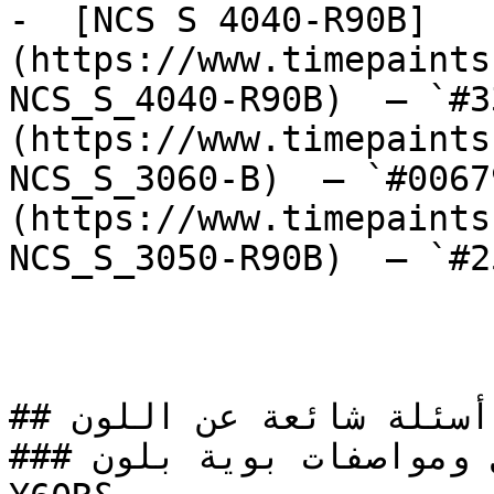
-  [NCS S 4040-R90B]
(https://www.timepaints
NCS_S_4040-R90B)  — `#3
(https://www.timepaints
NCS_S_3060-B)  — `#0067
(https://www.timepaints
NCS_S_3050-R90B)  — `#2
## أسئلة شائعة عن اللون

### ما هي تفاصيل ومواصفات بوية بلون NCS S 5030-