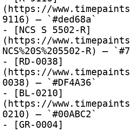
(https://www.timepaints
9116) — `#ded68a`

- [NCS S 5502-R]
(https://www.timepaints
NCS%20S%205502-R) — `#7
- [RD-0038]
(https://www.timepaints
0038) — `#DF4A36`

- [BL-0210]
(https://www.timepaints
0210) — `#00ABC2`

- [GR-0004]