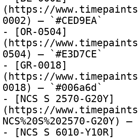
(https://www.timepaints
0002) — `#CED9EA`

- [OR-0504]
(https://www.timepaints
0504) — `#E3D7CE`

- [GR-0018]
(https://www.timepaints
0018) — `#006a6d`

- [NCS S 2570-G20Y]
(https://www.timepaints
NCS%20S%202570-G20Y) — 
- [NCS S 6010-Y10R]