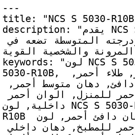
---

title: "NCS S 5030-R10B | وان | دهانات تايم
description: "يقدم NCS S 5030-R10B الثقل البصري 
لخيار طلاء جريء ولكنه راقٍ — ودرجته المتوسطة تضعه في 
 المرونة والشخصية القوية
keywords: "لون NCS S 5030-R10B, كود اللون NCS S 
5030-R10B, لون هكس 814850, دهان أحمر, طلاء أحمر, 
ألوان أحمر للجدران, أحمر دافئ, دهان متوسط أحمر, 
لون أحمر للغرف, لون أحمر للمنزل, الوان أحمر 
داخلية, لون NCS S 5030-R10B للدهان, NCS S 5030-
R10B دهان, ألوان أحمر متوسط, دهان دافئ أحمر, لون 
أحمر تحتي أحمر, ألوان أحمر للمطبخ, دهان داخلي 