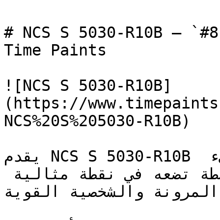
# NCS S 5030-R10B — `#814850` — ون
Time Paints

![NCS S 5030-R10B]
(https://www.timepaints
NCS%20S%205030-R10B)

يقدم NCS S 5030-R10B الثقل البصري لخيار طلاء جريء 
ولكنه راقٍ — ودرجته المتوسطة تضعه في نقطة مثالية 
 المرونة والشخصية القوية