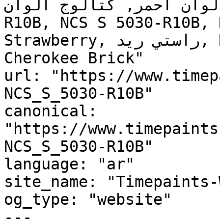
, لوحة ألوان أحمر, كتالوج ألوان
R10B, NCS S 5030-R10B, 
Strawberry, راستي ريد, RUSTY RED, Cordial, 
Cherokee Brick"

url: "https://www.timep
NCS_S_5030-R10B"

canonical: 
"https://www.timepaints
NCS_S_5030-R10B"

language: "ar"

site_name: "Timepaints-
og_type: "website"

---
