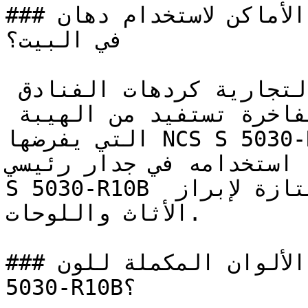
### ما هي أفضل الأماكن لاستخدام دهان NCS S 5030-R10B 
في البيت؟

التصاميم الداخلية التجارية كردهات الفنادق 
(اللموبي) ومكاتب الشركات الفاخرة تستفيد من الهيبة 
التي يفرضها NCS S 5030-R10B.

عند استخدامه في جدار رئيسي (Accent Wall)، عمل
S 5030-R10B كمرتكز للغرفة ويوفر خلفية ممتازة لإبراز 
الأثاث واللوحات.

### ما هي أفضل خيارات الألوان المكملة للون NCS S 
5030-R10B؟
