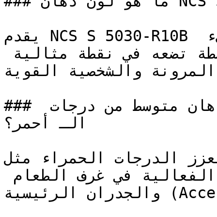
### ما هو لون دهان NCS S 5030-R10B بالتحديد؟

يقدم NCS S 5030-R10B الثقل البصري لخيار طلاء جريء 
ولكنه راقٍ — ودرجته المتوسطة تضعه في نقطة مثالية 
 المرونة والشخصية القوية
### ما هي الأجواء التي يخلقها دهان متوسط من درجات 
الـ أحمر؟

تُعزز الدرجات الحمراء مثل NCS S 5030-R10B ليقظة
الجسدية، مما يجعلها شديدة الفعالية في غرف الطعام 
والجدران الرئيسية (Accent Walls).
