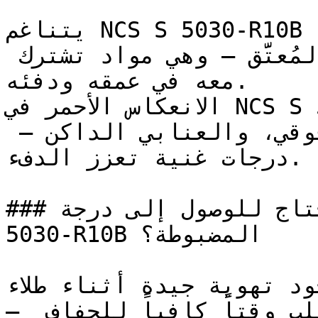
يتناغم NCS S 5030-R10B مع النحاس الدافئ، 
وإكسسوارات البرونز، والجلد المُعتَّق — وهي مواد تشترك 
معه في عمقه ودفئه.

الانعكاس الأحمر في NCS S 5030-R10B يجعله يتكامل مع 
لون الباذنجان العميق، والبرقوقي، والعنابي الداكن — 
درجات غنية تعزز الدفء.

### كم وجه (طبقة) تحتاج للوصول إلى درجة NCS S 
5030-R10B المضبوطة؟

تأكد من وجود تهوية جيدة أثناء طلاء 
— الألوان المتوسطة العمق تتطلب وقتاً كافياً للجفاف 