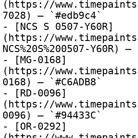
(https://www.timepaints
7028) — `#edb9c4`

- [NCS S 0507-Y60R]
(https://www.timepaints
NCS%20S%200507-Y60R) — 
- [MG-0168]
(https://www.timepaints
0168) — `#C6ADB8`

- [RD-0096]
(https://www.timepaints
0096) — `#94433C`

- [OR-0292]
(https://www.timepaints