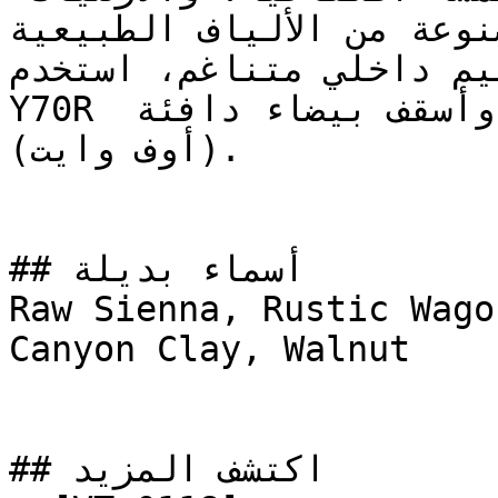
صنوعة من الألياف الطبيعية
على تصميم داخلي متناغم، استخدم
Y70R مع لمسات من البني المحروق وأسقف بيضاء دافئة 
(أوف وايت).

## أسماء بديلة

Raw Sienna, Rustic Wagon, أمبر ريد, AMBER
Canyon Clay, Walnut

## اكتشف المزيد
