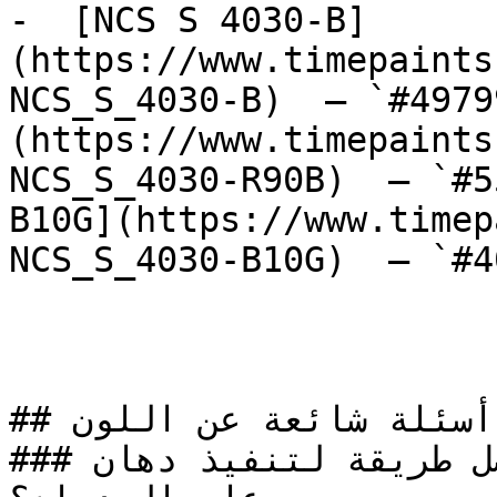
-  [NCS S 4030-B]
(https://www.timepaints
NCS_S_4030-B)  — `#4979
(https://www.timepaints
NCS_S_4030-R90B)  — `#5
B10G](https://www.timep
NCS_S_4030-B10G)  — `#4
## أسئلة شائعة عن اللون

### ما هي أفضل طريقة لتنفيذ دهان NCS S 5020-Y70R 