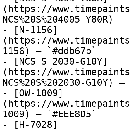
(https://www.timepaints
NCS%20S%204005-Y80R) — 
- [N-1156]
(https://www.timepaints
1156) — `#ddb67b`

- [NCS S 2030-G10Y]
(https://www.timepaints
NCS%20S%202030-G10Y) — 
- [OW-1009]
(https://www.timepaints
1009) — `#EEE8D5`

- [H-7028]