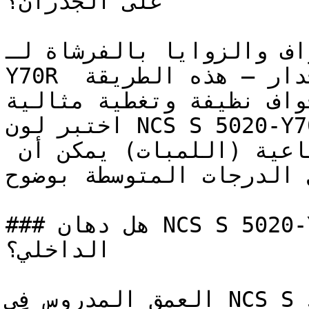
على الجدران؟

د الحواف والزوايا بالفرشاة لـ
Y70R قبل استخدام الرول لباقي الجدار — هذه الطريقة 
حواف نظيفة وتغطية مثالية
اختبر لون NCS S 5020-Y70R في الغرفة المحددة قبل 
الطلاء بالكامل — الإضاءة الاصطناعية (اللمبات) يمكن أن 
ل الدرجات المتوسطة بوضوح
### هل دهان NCS S 5020-Y70R خيار مناسب للتصميم 
الداخلي؟

العمق المدروس في NCS S 5020-Y70R يجعله الخيار 