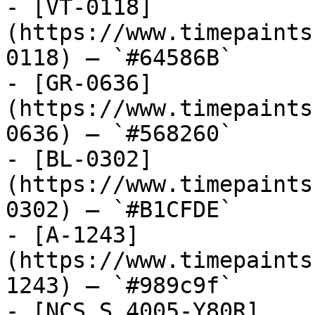
- [VT-0118]
(https://www.timepaints
0118) — `#64586B`

- [GR-0636]
(https://www.timepaints
0636) — `#568260`

- [BL-0302]
(https://www.timepaints
0302) — `#B1CFDE`

- [A-1243]
(https://www.timepaints
1243) — `#989c9f`

- [NCS S 4005-Y80R]