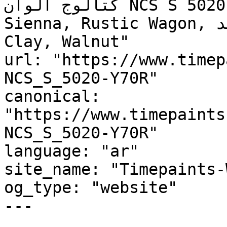
كتالوج ألوان NCS S 5020-Y70R, NCS S 5020-Y70R, Raw 
Sienna, Rustic Wagon, أمبر ريد, AMBER RED, Canyon 
Clay, Walnut"

url: "https://www.timep
NCS_S_5020-Y70R"

canonical: 
"https://www.timepaints
NCS_S_5020-Y70R"

language: "ar"

site_name: "Timepaints-
og_type: "website"

---
