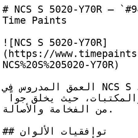
# NCS S 5020-Y70R — `#946659` — ون
Time Paints

![NCS S 5020-Y70R]
(https://www.timepaints
NCS%20S%205020-Y70R)

العمق المدروس في NCS S 5020-Y70R يجعله الخيار 
الكلاسيكي للمجالس الرسمية والمكتبات، حيث يخلق جواً 
من الفخامة والأصالة.

## توافقيات الألوان
