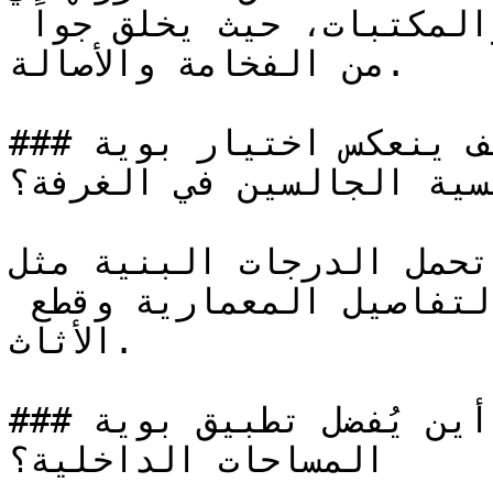
الكلاسيكي للمجالس الرسمية والمكتبات، حيث يخلق جواً 
من الفخامة والأصالة.

### كيف ينعكس اختيار بوية NCS S 5020-Y70R على 
فسية الجالسين في الغرفة؟
تحمل الدرجات البنية مثل NCS S 5020-Y70R عمقاً حسياً 
غنياً يُضفي وزناً وديمومة على التفاصيل المعمارية وقطع 
الأثاث.

### أين يُفضل تطبيق بوية NCS S 5020-Y70R في 
المساحات الداخلية؟
