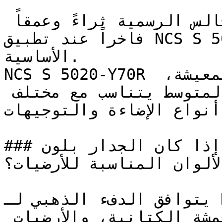
تكتسب مكتبات المنزل والمجالس الرسمية ثراءً وعمقاً 
فاخراً عند تطبيق NCS S 5020-Y70R على جدرانها 
الأساسية.

NCS S 5020-Y70R هو خيار مرن جداً لغرف المعيشة، 
والمجالس، والدراسة — فعمقه المتوسط يتناسب مع مختلف 
أنواع الإضاءة والتوجيهات.

### إذا كان الجدار بلون NCS S 5020-Y70R، فما هي 
الألوان المناسبة للأرضيات؟
يتوافق الدفء الذهبي لـ NCS S 5020-Y70R مع 
السيراميك الترابي، والأقمشة الكتانية، والأرضيات 