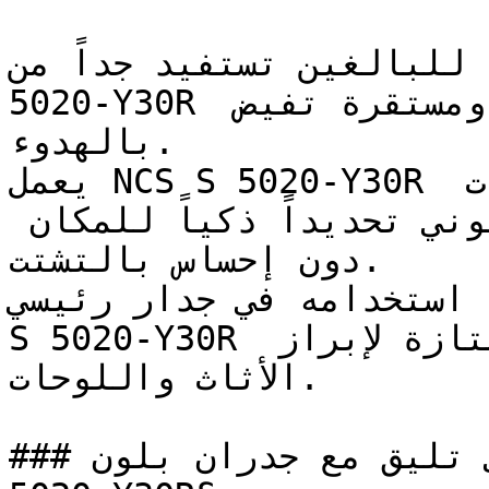
ممة للبالغين تستفيد جداً من
5020-Y30R الذي يخلق بيئة بصرية ناضجة ومستقرة تفيض 
بالهدوء.

يعمل NCS S 5020-Y30R بفعالية ممتازة في المساحات 
المفتوحة، حيث يوفر عمقه اللوني تحديداً ذكياً للمكان 
دون إحساس بالتشتت.

عند استخدامه في جدار رئيسي (Accent Wall)، عمل
S 5020-Y30R كمرتكز للغرفة ويوفر خلفية ممتازة لإبراز 
الأثاث واللوحات.

### ما ألوان الأثاث التي تليق مع جدران بلون NCS S 