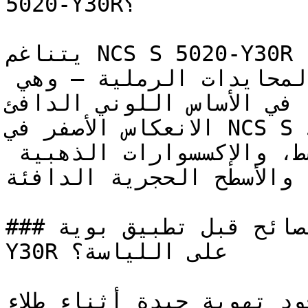
5020-Y30R؟

يتناغم NCS S 5020-Y30R بامتياز مع درجات العنبر، 
الأوكر (الأصفر الداكن)، والمحايدات الرملية — وهي 
ه في الأساس اللوني الدافئ
الانعكاس الأصفر في NCS S 5020-Y30R يجعله يتكامل 
بروعة مع النحاس الممشط، والإكسسوارات الذهبية 
، والأسطح الحجرية الدافئة
### ما هي أهم النصائح قبل تطبيق بوية NCS S 5020-
Y30R على اللياسة؟

تأكد من وجود تهوية جيدة أثناء طلاء 