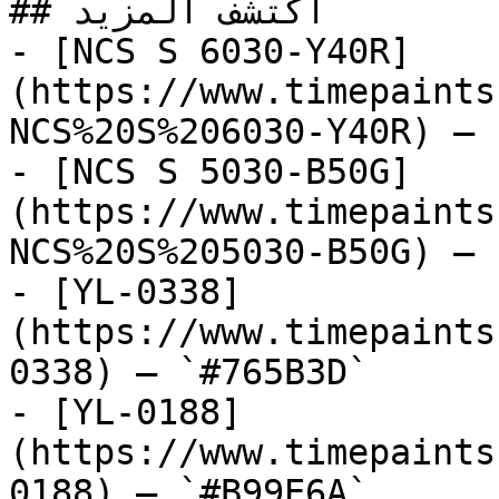
## اكتشف المزيد

- [NCS S 6030-Y40R]
(https://www.timepaints
NCS%20S%206030-Y40R) — 
- [NCS S 5030-B50G]
(https://www.timepaints
NCS%20S%205030-B50G) — 
- [YL-0338]
(https://www.timepaints
0338) — `#765B3D`

- [YL-0188]
(https://www.timepaints
0188) — `#B99E6A`
