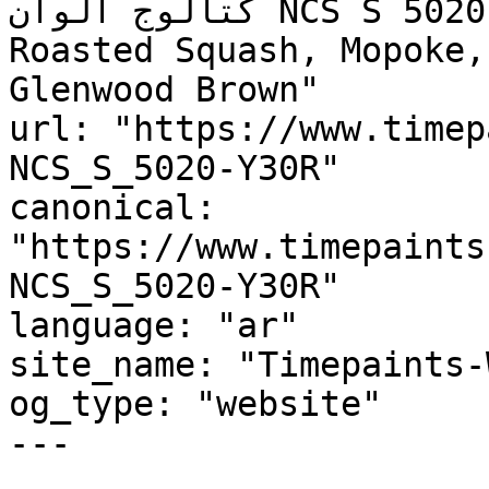
كتالوج ألوان NCS S 5020-Y30R, NCS S 5020-Y30R, 
Roasted Squash, Mopoke,
Glenwood Brown"

url: "https://www.timep
NCS_S_5020-Y30R"

canonical: 
"https://www.timepaints
NCS_S_5020-Y30R"

language: "ar"

site_name: "Timepaints-
og_type: "website"

---
