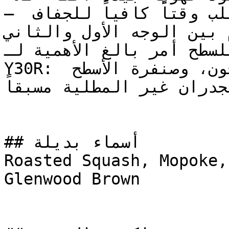
— الألوان المتوسطة العمق تتطلب وقتاً كافياً للجفاف 
م بين الوجه الأول والثاني
سليم للسطح أمر بالغ الأهمية لـ
Y30R: قم بمعالجة الشقوق بالمعجون، وصنفرة الأسطح 
جدران غير المطلية مسبقاً
## أسماء بديلة

Roasted Squash, Mopoke,
Glenwood Brown
