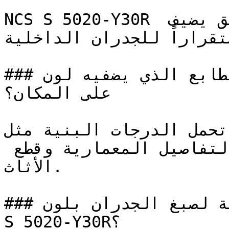
NCS S 5020-Y30R بني دافئ وهادئ، يتميز بعمق يضيف 
استقراراً للجدران الداخلية
### ما هو الطابع الذي يضفيه لون NCS S 5020-Y30R 
على المكان؟

تحمل الدرجات البنية مثل NCS S 5020-Y30R عمقاً حسياً 
غنياً يُضفي وزناً وديمومة على التفاصيل المعمارية وقطع 
الأثاث.

### ما هي المساحات المثالية لصبغ الجدران بلون NCS 
S 5020-Y30R؟
