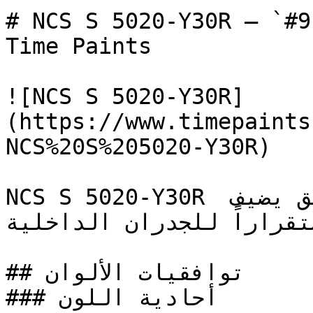
# NCS S 5020-Y30R — `#916d4b` — ون
Time Paints

![NCS S 5020-Y30R]
(https://www.timepaints
NCS%20S%205020-Y30R)

NCS S 5020-Y30R بني دافئ وهادئ، يتميز بعمق يضيف 
استقراراً للجدران الداخلية
## توافقيات الألوان

### أحادية اللون
