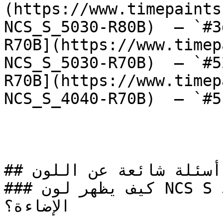
(https://www.timepaints
NCS_S_5030-R80B)  — `#3
R70B](https://www.timep
NCS_S_5030-R70B)  — `#5
R70B](https://www.timep
NCS_S_4040-R70B)  — `#5
## أسئلة شائعة عن اللون

### كيف يظهر لون NCS S 5020-Y30R في الغرف مع 
الإضاءة؟
