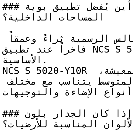
### أين يُفضل تطبيق بوية NCS S 5020-Y10R في 
المساحات الداخلية؟

تكتسب مكتبات المنزل والمجالس الرسمية ثراءً وعمقاً 
فاخراً عند تطبيق NCS S 5020-Y10R على جدرانها 
الأساسية.

NCS S 5020-Y10R هو خيار مرن جداً لغرف المعيشة، 
والمجالس، والدراسة — فعمقه المتوسط يتناسب مع مختلف 
أنواع الإضاءة والتوجيهات.

### إذا كان الجدار بلون NCS S 5020-Y10R، فما هي 
الألوان المناسبة للأرضيات؟