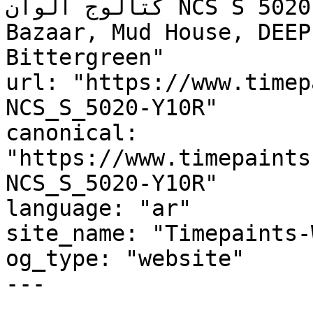
كتالوج ألوان NCS S 5020-Y10R, NCS S 5020-Y10R, 
Bazaar, Mud House, DEEP
Bittergreen"

url: "https://www.timep
NCS_S_5020-Y10R"

canonical: 
"https://www.timepaints
NCS_S_5020-Y10R"

language: "ar"

site_name: "Timepaints-
og_type: "website"

---
