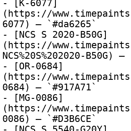
- [K-6077]
(https://www.timepaints
6077) — `#da6265`

- [NCS S 2020-B50G]
(https://www.timepaints
NCS%20S%202020-B50G) — 
- [OR-0684]
(https://www.timepaints
0684) — `#917A71`

- [MG-0086]
(https://www.timepaints
0086) — `#D3B6CE`

- [NCS S 5540-G20Y]