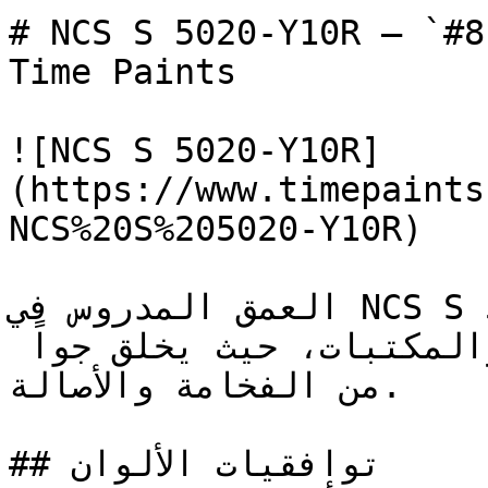
# NCS S 5020-Y10R — `#8c724d` — ون
Time Paints

![NCS S 5020-Y10R]
(https://www.timepaints
NCS%20S%205020-Y10R)

العمق المدروس في NCS S 5020-Y10R يجعله الخيار 
الكلاسيكي للمجالس الرسمية والمكتبات، حيث يخلق جواً 
من الفخامة والأصالة.

## توافقيات الألوان
