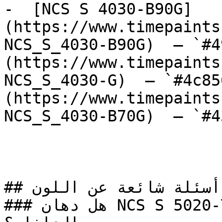
-  [NCS S 4030-B90G]
(https://www.timepaints
NCS_S_4030-B90G)  — `#4
(https://www.timepaints
NCS_S_4030-G)  — `#4c85
(https://www.timepaints
NCS_S_4030-B70G)  — `#4
## أسئلة شائعة عن اللون

### هل دهان NCS S 5020-Y10R خيار مناسب للتصميم 