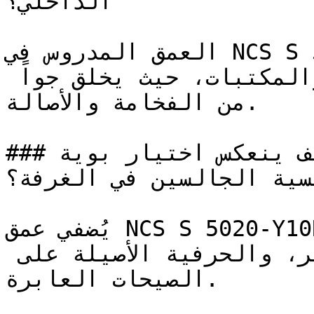
الداخلي؟

العمق المدروس في NCS S 5020-Y10R يجعله الخيار 
الكلاسيكي للمجالس الرسمية والمكتبات، حيث يخلق جواً 
من الفخامة والأصالة.

### كيف ينعكس اختيار بوية NCS S 5020-Y10R على 
فسية الجالسين في الغرفة؟
يُضفي عمق NCS S 5020-Y10R هيبةً ورزانة على المساحات، 
مُفضلاً الجوهر على المظهر، والحرفية الأصيلة على 
الصيحات العابرة.
