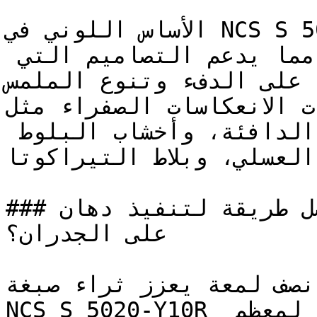
الأساس اللوني في NCS S 5020-Y10R يربطه بالمواد 
الطبيعية المجففة بالشمس، مما يدعم التصاميم التي 
د على الدفء وتنوع الملمس
الألوان ذات الانعكاسات الصفراء مثل N
تتناسق بشكل طبيعي مع الأخشاب الدافئة، وأخشاب البلوط 
العسلي، وبلاط التيراكوتا.

### ما هي أفضل طريقة لتنفيذ دهان NCS S 5020-Y10R 
على الجدران؟

 نصف لمعة يعزز ثراء صبغة
NCS S 5020-Y10R ويوفر قابلية تنظيف ممتازة لمعظم 