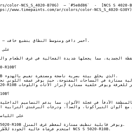
rs/color-NCS_S_4020-B70G)  — `#5e8d86`  -  [NCS S 4020-B
ps://www.timepaints.com/ar/colors/color-NCS_S_4020-G30Y)
استخدم فرشاة عالية ا NCS S 5020-R10B.
