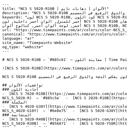
---

title: "NCS S 5020-R10B | الألوان | دهانات تايم"

description: "NCS S 5020-R10B أحمر دافئ ومتوسط النطاق بتشبع خافت — لون يعكس الدفء والذوق الرفيع في التصميم."

keywords: "لون NCS S 5020-R10B, كود اللون NCS S 5020-R10B, لون هكس 885c61, دهان أحمر, طلاء أحمر, ألوان أحمر للجدران, أحمر دافئ, دهان متوسط أحمر, لون أحمر للغرف, لون 
أحمر للمنزل, الوان أحمر داخلية, لون NCS S 5020-R10B للدهان, NCS S 5020-R10B دهان, ألوان أحمر متوسط, دهان دافئ أحمر, لون أحمر تحتي أحمر, ألوان أحمر للمطبخ, دهان داخلي 
أحمر, لوحة ألوان أحمر, كتالوج ألوان NCS S 5020-R10B, NCS S 5020-R10B, Rose Garland, Deadlock, DEEP FOREST, Alaea, Love Affair"

url: "https://www.timepaints.com/ar/colors/color-NCS_S_
canonical: "https://www.timepaints.com/ar/colors/color-
language: "ar"

site_name: "Timepaints-Website"

og_type: "website"

---

# NCS S 5020-R10B — `#885c61` — معاينة اللون | Time Paints

![NCS S 5020-R10B](https://www.timepaints.com/ar/colors
NCS S 5020-R10B أحمر دافئ ومتوسط النطاق بتشبع خافت — لون يعكس الدفء والذوق الرفيع في التصميم.

## توافقيات الألوان

### أحادية اللون

-  [NCS S 7020-R10B](https://www.timepaints.com/ar/colo
NCS_S_5020-R)  — `#885c5e`  -  [NCS S 2020-R10B](https:
### المكملة

-  [NCS S 4020-G30Y](https://www.timepaints.com/ar/colo
NCS_S_4020-G10Y)  — `#6e8e75`  -  [NCS S 5020-G30Y](htt
### المتجانسة

-  [NCS S 5020-R40B](https://www.timepaints.com/ar/colo
NCS_S_5020-R30B)  — `#856071`  -  [NCS S 5020-Y50R](htt