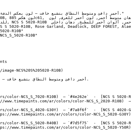
5020-R10B"

NCS_S_5020-R10B"

/image-NCS%20S%205020-R10B)

rs/color-NCS_S_7020-R10B)  — `#4e262e`  -  [NCS S 5020-R
//www.timepaints.com/ar/colors/color-NCS_S_2020-R10B)  —
rs/color-NCS_S_4020-G30Y)  — `#7a8f6f`  -  [NCS S 4020-G
ps://www.timepaints.com/ar/colors/color-NCS_S_5020-G30Y)
rs/color-NCS_S_5020-R40B)  — `#7d5f75`  -  [NCS S 5020-R
ps://www.timepaints.com/ar/colors/color-NCS_S_5020-Y50R)