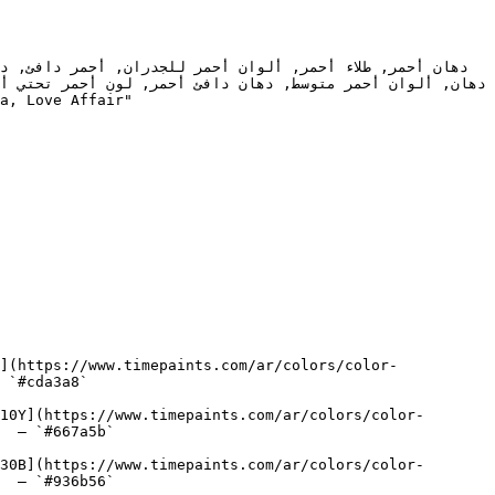
](https://www.timepaints.com/ar/colors/color-
 `#cda3a8`  

10Y](https://www.timepaints.com/ar/colors/color-
  — `#667a5b`  

30B](https://www.timepaints.com/ar/colors/color-
  — `#936b56`  
