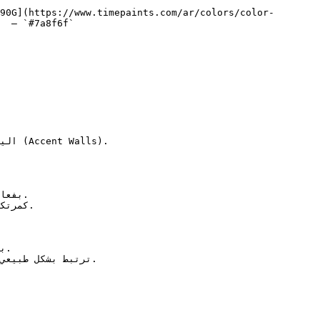
90G](https://www.timepaints.com/ar/colors/color-
  — `#7a8f6f`  
