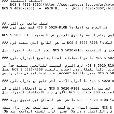
### المكملة المنفصلة

-  [NCS S 4020-B70G](https://www.timepaints.com/ar/colo
NCS_S_4020-B90G)  — `#678f81`  -  [NCS S 4020-G30Y](htt
## أسئلة شائعة عن اللون

### كيف يظهر لون NCS S 5020-R10B في الغرف مع الإضاءة؟

NCS S 5020-R10B أحمر دافئ ومتوسط النطاق بتشبع خافت — لون يعكس الدفء والذوق الرفيع في التصميم.

### ما هو الطابع الذي يضفيه لون NCS S 5020-R10B على المكان؟

تُعزز الدرجات الحمراء مثل NCS S 5020-R10B اليقظة الجسدية، مما يجعلها شديدة الفعالية في غرف الطعام والجدران الرئيسية (Accent Walls).

### ما هي المساحات المثالية لصبغ الجدران بلون NCS S 5020-R10B؟

غرف النوم المصممة للبالغين تستفيد جداً من NCS S 5020-R10B الذي يخلق بيئة بصرية ناضجة ومستقرة تفيض بالهدوء.

يعمل NCS S 5020-R10B بفعالية ممتازة في المساحات المفتوحة، حيث يوفر عمقه اللوني تحديداً ذكياً للمكان دون إحساس بالتشتت.

عند استخدامه في جدار رئيسي (Accent Wall)، يعمل NCS S 5020-R10B كمرتكز للغرفة ويوفر خلفية ممتازة لإبراز الأثاث واللوحات.

### ما ألوان الأثاث التي تليق مع جدران بلون NCS S 5020-R10B؟

يربط الانعكاس اللوني لـ NCS S 5020-R10B بالمنطقة الأدفأ في عجلة الألوان، مما يدعم التصاميم الداخلية الجريئة والغنية.

الألوان ذات الانعكاسات الحمراء مثل NCS S 5020-R10B ترتبط بشكل طبيعي مع ألوان التيراكوتا، والصدأ، ودرجات البرغندي الترابية العميقة.

### ما هي أهم النصائح قبل تطبيق بوية NCS S 5020-R10B على اللياسة؟

تطبيق الطلاء بربع لمعة أو نصف لمعة يعزز ثراء صبغة NCS S 5020-R10B ويوفر قابلية تنظيف ممتازة لمعظم غرف المنزل.

لجودة للأطراف والكرانيش، ورول طلاء قصير الوبر للأسطح الواسعة عند طلاء