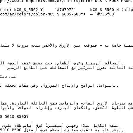
ps://www.timepaints.com/ar/colors/color-NCS_S_6005-R80B)
color-NCS_S_5502-Y)  — `#7d7972`  -  [NCS S 5500-N](http
com/ar/colors/color-NCS_S_6005-G80Y)  — `#736f63`  
