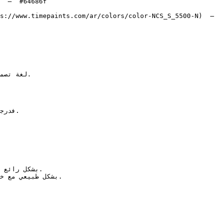
  — `#64686f`  

s://www.timepaints.com/ar/colors/color-NCS_S_5500-N)  — 