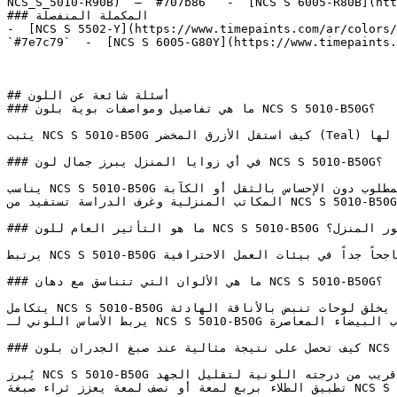
NCS_S_5010-R90B)  — `#707b86`  -  [NCS S 6005-R80B](htt
### المكملة المنفصلة

-  [NCS S 5502-Y](https://www.timepaints.com/ar/colors/
`#7e7c79`  -  [NCS S 6005-G80Y](https://www.timepaints.
## أسئلة شائعة عن اللون

### ما هي تفاصيل ومواصفات بوية بلون NCS S 5010-B50G؟

يثبت NCS S 5010-B50G كيف استقل الأزرق المخضر (Teal) لغة تصميمية خاصة به — فموقعه بين الأزرق والأخضر منحه مرونة لا مثيل لها.

### في أي زوايا المنزل يبرز جمال لون NCS S 5010-B50G؟

يناسب NCS S 5010-B50G المجالس الرسمية وغرف الطعام، حيث يضيف عمقه الدفء المطلوب دون الإحساس بالثقل أو الكآبة.

المكاتب المنزلية وغرف الدراسة تستفيد من NCS S 5010-B50G — فدرجته الثابتة تعزز التركيز مع المحافظة على الطابع الرسمي.

### ما هو التأثير العام للون NCS S 5010-B50G على ديكور المنزل؟

يرتبط NCS S 5010-B50G بالتواصل الواضح والإبداع الموزون، وهي صفات تجعله ناجحاً جداً في بيئات العمل الاحترافية.

### ما هي الألوان التي تتناسق مع دهان NCS S 5010-B50G؟

يتكامل NCS S 5010-B50G بشكل رائع مع تدرجات الأزرق الفاتح والرمادي ضمن العائلة الباردة، مما يخلق لوحات تنبض بالأناقة الهادئة.

يربط الأساس اللوني لـ NCS S 5010-B50G بشكل طبيعي مع خشب البلوط المُعتَّق، والكتان البارد، وإطارات النوافذ والأبواب البيضاء المعاصرة.

### كيف تحصل على نتيجة مثالية عند صبغ الجدران بلون NCS S 5010-B50G؟

يُبرز NCS S 5010-B50G عمقه الكامل بطلاء وجهين (طبقتين) فوق أساس طلاء ملون قريب من درجته اللونية لتقليل الجهد.

تطبيق الطلاء بربع لمعة أو نصف لمعة يعزز ثراء صبغة NCS S 5010-B50G ويوفر قابلية تنظيف ممتازة لمعظم غرف المنزل.
