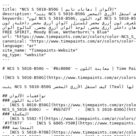
---

title: "NCS S 5010-B50G | الألوان | دهانات تايم"

description: "يثبت NCS S 5010-B50G كيف استقل الأزرق المخضر (Teal) لغة تصميمية خاصة به — فموقعه بين الأزرق والأخضر منحه مرونة لا مثيل لها."

keywords: "لون NCS S 5010-B50G, كود اللون NCS S 5010-B50G, لون هكس 6c8080, دهان أزرق مخضر, طلاء أزرق مخضر, ألوان أزرق مخضر للجدران, أزرق مخضر بارد, دهان متوسط أزرق 
مخضر, لون أزرق مخضر للغرف, لون أزرق مخضر للمنزل, الوان أزرق مخضر داخلية, لون NCS S 5010-B50G للدهان, NCS S 5010-B50G خضر
خضر, ألوان أزرق مخضر للمطبخ, دهان داخلي أزرق مخضر, لوحة ألوان أزرق مخضر, كتالوج ألوان
FREE SPIRIT, Moody Blue, Wetherburn\'s Blue"

url: "https://www.timepaints.com/ar/colors/color-NCS_S_
canonical: "https://www.timepaints.com/ar/colors/color-
language: "ar"

site_name: "Timepaints-Website"

og_type: "website"

---

# NCS S 5010-B50G — `#6c8080` — معاينة اللون | Time Paints

![NCS S 5010-B50G](https://www.timepaints.com/ar/colors
يثبت NCS S 5010-B50G كيف استقل الأزرق المخضر (Teal) لغة تصميمية خاصة به — فموقعه بين الأزرق والأخضر منحه مرونة لا مثيل لها.

## توافقيات الألوان

### أحادية اللون

-  [NCS S 8010-B50G](https://www.timepaints.com/ar/colo
NCS_S_5010-B30G)  — `#6b7d7f`  -  [NCS S 2010-B30G](htt
### المكملة

-  [NCS S 5502-Y](https://www.timepaints.com/ar/colors/
`#7f7877`  -  [NCS S 6005-Y50R](https://www.timepaints.
### المتجانسة

-  [NCS S 5010-R70B](https://www.timepaints.com/ar/colo