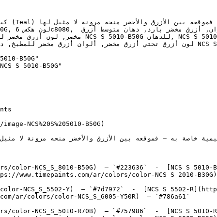
دهان, ألوان أزرق مخضر متوسط, دهان بارد أزرق م, 
لون أزرق تحتي أزرق م NCS S 5010-B50G, NCS S 5010-B50G, Coney Island, Hammock, 
5010-B50G"

NCS_S_5010-B50G"

/image-NCS%20S%205010-B50G)

rs/color-NCS_S_8010-B50G)  — `#223636`  -  [NCS S 5010-B
ps://www.timepaints.com/ar/colors/color-NCS_S_2010-B30G)
color-NCS_S_5502-Y)  — `#7d7972`  -  [NCS S 5502-R](http
com/ar/colors/color-NCS_S_6005-Y50R)  — `#786a61`  

rs/color-NCS_S_5010-R70B)  — `#757986`  -  [NCS S 5010-R