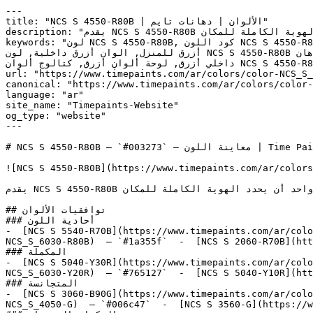
---

title: "NCS S 4550-R80B | الألوان | دهانات تايم"

description: "يقدم NCS S 4550-R80B الطاقة الصافية للأزرق بكامل قوتها — وهو الأفضل عندما يُراد للون واحد أن يحدد الهوية الكاملة للمكان."

keywords: "لون NCS S 4550-R80B, كود اللون NCS S 4550-R80B, لون هكس 003273, دهان أزرق, طلاء أزرق, ألوان أزرق للجدران, أزرق بارد, دهان متوسط أزرق, لون أزرق للغرف, لون 
أزرق للمنزل, الوان أزرق داخلية, لون NCS S 4550-R80B للدهان, NCS S 4550-R80B دهان, ألوان أزرق متوسط, دهان بارد أزرق, لون لا يوجد تحتي أزرق, ألوان أزرق للمطبخ, دهان 
داخلي أزرق, لوحة ألوان أزرق, كتالوج ألوان NCS S 4550-R80B, NCS S 4550-R80B, Striking, Pirate\'s Haven, UNDERWATER BLUE, Blueblood, California Blue"

url: "https://www.timepaints.com/ar/colors/color-NCS_S_
canonical: "https://www.timepaints.com/ar/colors/color-
language: "ar"

site_name: "Timepaints-Website"

og_type: "website"

---

# NCS S 4550-R80B — `#003273` — معاينة اللون | Time Paints

![NCS S 4550-R80B](https://www.timepaints.com/ar/colors
يقدم NCS S 4550-R80B الطاقة الصافية للأزرق بكامل قوتها — وهو الأفضل عندما يُراد للون واحد أن يحدد الهوية الكاملة للمكان.

## توافقيات الألوان

### أحادية اللون

-  [NCS S 5540-R70B](https://www.timepaints.com/ar/colo
NCS_S_6030-R80B)  — `#1a355f`  -  [NCS S 2060-R70B](htt
### المكملة

-  [NCS S 5040-Y30R](https://www.timepaints.com/ar/colo
NCS_S_6030-Y20R)  — `#765127`  -  [NCS S 5040-Y10R](htt
### المتجانسة

-  [NCS S 3060-B90G](https://www.timepaints.com/ar/colo
NCS_S_4050-G)  — `#006c47`  -  [NCS S 3560-G](https://w