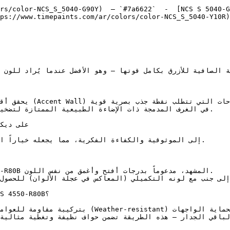
rs/color-NCS_S_5040-G90Y)  — `#7a6622`  -  [NCS S 5040-G
ps://www.timepaints.com/ar/colors/color-NCS_S_5040-Y10R)