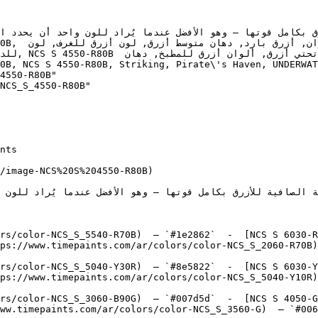
4550-R80B"

NCS_S_4550-R80B"

/image-NCS%20S%204550-R80B)

rs/color-NCS_S_5540-R70B)  — `#1e2862`  -  [NCS S 6030-R
ps://www.timepaints.com/ar/colors/color-NCS_S_2060-R70B)
rs/color-NCS_S_5040-Y30R)  — `#8e5822`  -  [NCS S 6030-Y
ps://www.timepaints.com/ar/colors/color-NCS_S_5040-Y10R)
rs/color-NCS_S_3060-B90G)  — `#007d5d`  -  [NCS S 4050-G
ww.timepaints.com/ar/colors/color-NCS_S_3560-G)  — `#006