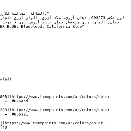
80B](https://www.timepaints.com/ar/colors/color-
  — `#626abd`  

20R](https://www.timepaints.com/ar/colors/color-
  — `#856121`  

](https://www.timepaints.com/ar/colors/color-
f40`  
