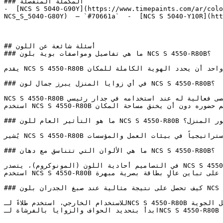
### المكملة المنفصلة

-  [NCS S 5040-G90Y](https://www.timepaints.com/ar/colo
NCS_S_5040-G80Y)  — `#70661a`  -  [NCS S 5040-Y10R](htt
## أسئلة شائعة عن اللون

### ما هي تفاصيل ومواصفات بوية بلون NCS S 4550-R80B؟

يقدم NCS S 4550-R80B الطاقة الصافية للأزرق بكامل قوتها — وهو الأفضل عندما يُراد للون واحد أن يحدد الهوية الكاملة للمكان.

### في أي زوايا المنزل يبرز جمال لون NCS S 4550-R80B؟

NCS S 4550-R80B يحقق أقصى فعالية له عند استخدامه في جدار رئيسي (Accent Wall) للمساحات التي تتطلب نقطة جذب بصرية قوية.

استخدم NCS S 4550-R80B في الغرف المدمجة ذات الإضاءة الطبيعية الممتازة لتضخيم حضوره دون أن يخنق مساحة المكان.

### ما هو التأثير العام للون NCS S 4550-R80B على ديكور المنزل؟

يُشير NCS S 4550-R80B إلى الموثوقية والكفاءة الفكرية، مما يجعله خياراً استراتيجياً في بيئات العمل والمؤسسات.

### ما هي الألوان التي تتناسق مع دهان NCS S 4550-R80B؟

في التصاميم أحادية اللون (المونوكروم)، يتصدر NCS S 4550-R80B المشهد، مدعوماً بدرجات أفتح وأغمق من نفس اللون.

استخدم NCS S 4550-R80B جنباً إلى جنب مع لونه التكميلي (المعاكس في عجلة الألوان) للحصول على تباين عالٍ بطاقة بصرية مبهرة.

### كيف تحصل على نتيجة مثالية عند صبغ الجدران بلون NCS S 4550-R80B؟

للاستخدام الخارجي، استخدم طلاءً لـNCS S 4550-R80B بتركيبة مقاومة للعوامل الجوية (Weather-resistant) لحماية الواجهات.

ابدأ بتحديد الحواف والزوايا بالفرشاة لـNCS S 4550-R80B قبل استخدام الرول لباقي الجدار — هذه الطريقة تضمن حواف نظيفة وتغطية مثالية.
