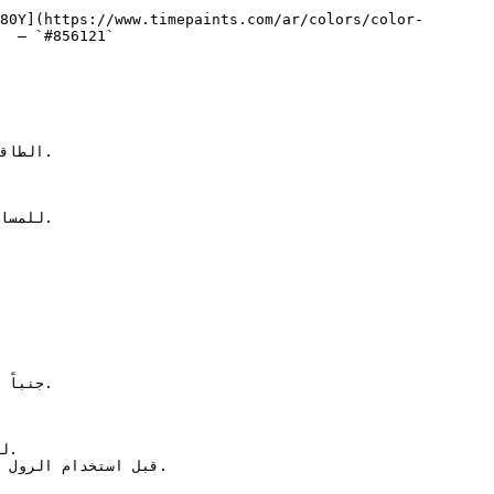
80Y](https://www.timepaints.com/ar/colors/color-
  — `#856121`  
