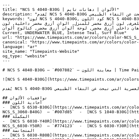
---

title: "NCS S 4040-B30G | الألوان | دهانات تايم"

description: "يُقدم NCS S 4040-B30G طاقة الأزرق والأخضر معاً بشكل مُركّز — خيار جريء للمنازل العصرية التي تبحث عن النقاء الطبيعي."

keywords: "لون NCS S 4040-B30G, كود اللون NCS S 4040-B30G, لون هكس 007882, دهان أزرق مخضر, طلاء أزرق مخضر, ألوان أزرق مخضر للجدران, أزرق مخضر بارد, دهان متوسط أزرق 
مخضر, لون أزرق مخضر للغرف, لون أزرق مخضر للمنزل, الوان أزرق مخضر داخلية, لون NCS S 4040-B30G للدهان, NCS S 4040-B30G خضر
ر, ألوان أزرق مخضر للمطبخ, دهان داخلي أزرق مخضر, لوحة ألوان أزرق مخضر, كتالوج ألوان
Current, UNDERWATER BLUE, Intense Teal, Surf Blue"

url: "https://www.timepaints.com/ar/colors/color-NCS_S_
canonical: "https://www.timepaints.com/ar/colors/color-
language: "ar"

site_name: "Timepaints-Website"

og_type: "website"

---

# NCS S 4040-B30G — `#007882` — معاينة اللون | Time Paints

![NCS S 4040-B30G](https://www.timepaints.com/ar/colors
يُقدم NCS S 4040-B30G طاقة الأزرق والأخضر معاً بشكل مُركّز — خيار جريء للمنازل العصرية التي تبحث عن النقاء الطبيعي.

## توافقيات الألوان

### أحادية اللون

-  [NCS S 6530-B30G](https://www.timepaints.com/ar/colo
NCS_S_3060-B40G)  — `#007d85`  -  [NCS S 1040-B30G](htt
### المكملة

-  [NCS S 6030-Y40R](https://www.timepaints.com/ar/colo
NCS_S_6030-Y50R)  — `#774123`  -  [NCS S 6030-Y30R](htt
### المتجانسة

-  [NCS S 6030-R80B](https://www.timepaints.com/ar/colo