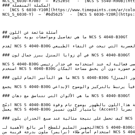
NCS_S_6030-R70B)  — `#252e5c`  -  [NCS S 5540-R90B](htt
### المكملة المنفصلة

-  [NCS S 6030-Y10R](https://www.timepaints.com/ar/colo
NCS_S_6030-Y)  — `#6d5625`  -  [NCS S 6030-Y20R](https:
## أسئلة شائعة عن اللون

### ما هي تفاصيل ومواصفات بوية بلون NCS S 4040-B30G؟

يُقدم NCS S 4040-B30G طاقة الأزرق والأخضر معاً بشكل مُركّز — خيار جريء للمنازل العصرية التي تبحث عن النقاء الطبيعي.

### في أي زوايا المنزل يبرز جمال لون NCS S 4040-B30G؟

NCS S 4040-B30G يحقق أقصى فعالية له عند استخدامه في جدار رئيسي (Accent Wall) للمساحات التي تتطلب نقطة جذب بصرية قوية.

استخدم NCS S 4040-B30G في الغرف المدمجة ذات الإضاءة الطبيعية الممتازة لتضخيم حضوره دون أن يخنق مساحة المكان.

### ما هو التأثير العام للون NCS S 4040-B30G على ديكور المنزل؟

يجمع NCS S 4040-B30G بين صفاء الأزرق وتجدد الأخضر، منتجاً لوناً متطوراً وراقياً يرتبط بالتركيز والوضوح الإبداعي.

### ما هي الألوان التي تتناسق مع دهان NCS S 4040-B30G؟

ادمُج NCS S 4040-B30G مع الأبيض الناصع أو الأسود العميق للسماح لقيمة هذا اللون بالظهور بوضوح تام وقوة.

يعمل NCS S 4040-B30G بامتياز كلون تمييز (Accent) على خلفيات من ألوان الجريج الهادئة أو الحجر الفاتح التي لا تتنافس معه بصرياً.

### كيف تحصل على نتيجة مثالية عند صبغ الجدران بلون NCS S 4040-B30G؟

التجهيز السليم للسطح أمر بالغ الأهمية لـNCS S 4040-B30G: قم بمعالجة الشقوق بالمعجون، وصنفرة الأسطح الملساء، وتأسيس الجدران غير المطلية مسبقاً.

استخدام أساس طلاء (برايمر) ملون بدرجة قريبة من NCS S 4040-B30G يقلل من عدد الأوجه المطلوبة للتشطيب ويحسن تجانس اللون.
