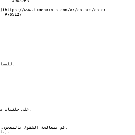
  — `#003763`  

](https://www.timepaints.com/ar/colors/color-
 `#765127`  
