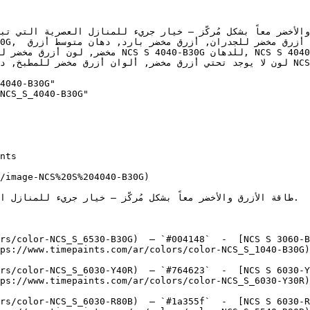
دهان, ألوان أزرق مخضر متوسط, دهان بارد أزرق م, 
لون لا يوجد تحتي أزرق مخض NCS S 4040-B30G, NCS S 4040-B30G, The Real Teal, Deep 
4040-B30G"

NCS_S_4040-B30G"

/image-NCS%20S%204040-B30G)

rs/color-NCS_S_6530-B30G)  — `#004148`  -  [NCS S 3060-B
ps://www.timepaints.com/ar/colors/color-NCS_S_1040-B30G)
rs/color-NCS_S_6030-Y40R)  — `#764623`  -  [NCS S 6030-Y
ps://www.timepaints.com/ar/colors/color-NCS_S_6030-Y30R)
rs/color-NCS_S_6030-R80B)  — `#1a355f`  -  [NCS S 6030-R