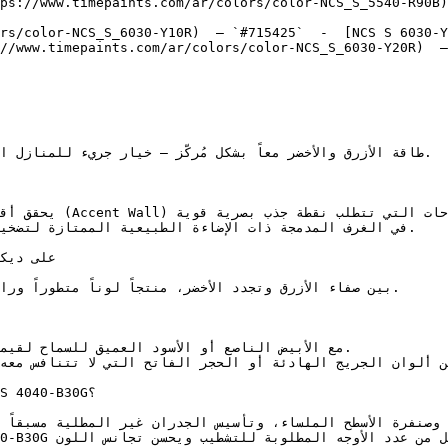
ps://www.timepaints.com/ar/colors/color-NCS_S_5540-R90B)
rs/color-NCS_S_6030-Y10R)  — `#715425`  -  [NCS S 6030-Y
//www.timepaints.com/ar/colors/color-NCS_S_6030-Y20R)  —