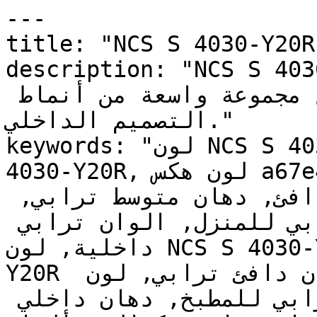
---

title: "NCS S 4030-Y20R | وان | دهانات تايم
description: "NCS S 4030-Y20R متوسط
ودافئ وهادئ، ينسجم مع مجموعة واسعة من أنماط 
التصميم الداخلي."

keywords: "لون NCS S 4030-Y20R, كود اللون NCS S 
4030-Y20R, لون هكس a67e4b, دهان ترابي, طلاء ترابي, 
ألوان ترابي للجدران, ترابي دافئ, دهان متوسط ترابي, 
لون ترابي للغرف, لون ترابي للمنزل, الوان ترابي 
داخلية, لون NCS S 4030-Y20R للدهان, NCS S 4030-
Y20R دهان, ألوان ترابي متوسط, دهان دافئ ترابي, لون 
أصفر تحتي ترابي, ألوان ترابي للمطبخ, دهان داخلي 