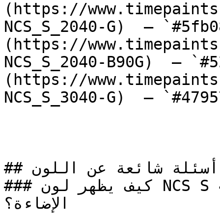
(https://www.timepaints
NCS_S_2040-G)  — `#5fb0
(https://www.timepaints
NCS_S_2040-B90G)  — `#5
(https://www.timepaints
NCS_S_3040-G)  — `#4795
## أسئلة شائعة عن اللون

### كيف يظهر لون NCS S 4030-Y20R في الغرف مع 
الإضاءة؟
