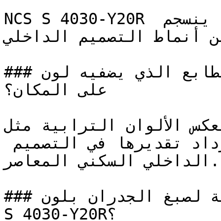
NCS S 4030-Y20R لون ترابي متوسط ودافئ وهادئ، ينسجم 
من أنماط التصميم الداخلي
### ما هو الطابع الذي يضفيه لون NCS S 4030-Y20R 
على المكان؟

تعكس الألوان الترابية مثل NCS S 4030-Y20R لأصالة
والثبات، وهي خصائص يزداد تقديرها في التصميم 
الداخلي السكني المعاصر.

### ما هي المساحات المثالية لصبغ الجدران بلون NCS 
S 4030-Y20R؟
