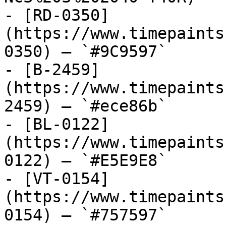
- [RD-0350]
(https://www.timepaints
0350) — `#9C9597`

- [B-2459]
(https://www.timepaints
2459) — `#ece86b`

- [BL-0122]
(https://www.timepaints
0122) — `#E5E9E8`

- [VT-0154]
(https://www.timepaints
0154) — `#757597`
