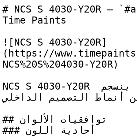
# NCS S 4030-Y20R — `#a67e4b` — ون
Time Paints

![NCS S 4030-Y20R]
(https://www.timepaints
NCS%20S%204030-Y20R)

NCS S 4030-Y20R لون ترابي متوسط ودافئ وهادئ، ينسجم 
من أنماط التصميم الداخلي
## توافقيات الألوان

### أحادية اللون
