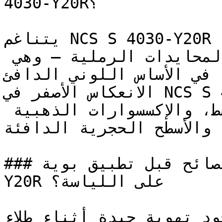
4030-Y20R؟

يتناغم NCS S 4030-Y20R بامتياز مع درجات العنبر، 
الأوكر (الأصفر الداكن)، والمحايدات الرملية — وهي 
ه في الأساس اللوني الدافئ
الانعكاس الأصفر في NCS S 4030-Y20R يجعله يتكامل 
بروعة مع النحاس الممشط، والإكسسوارات الذهبية 
، والأسطح الحجرية الدافئة
### ما هي أهم النصائح قبل تطبيق بوية NCS S 4030-
Y20R على اللياسة؟

تأكد من وجود تهوية جيدة أثناء طلاء 