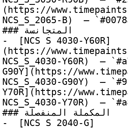
(https://www.timepaints
NCS_S_2065-B)  — `#0078
### المتجانسة

-  [NCS S 4030-Y60R]
(https://www.timepaints
NCS_S_4030-Y60R)  — `#a
G90Y](https://www.timep
NCS_S_4030-G90Y)  — `#9
Y70R](https://www.timep
NCS_S_4030-Y70R)  — `#a
### المكملة المنفصلة

-  [NCS S 2040-G]