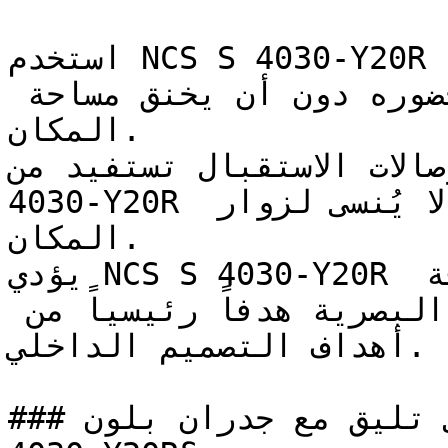
استخدم NCS S 4030-Y20R في الغرف المدمجة ذات الإضاءة 
الطبيعية الممتازة لتضخيم حضوره دون أن يخنق مساحة 
المكان.

ة وصالات الاستقبال تستفيد من
4030-Y20R لترك انطباع أول جريء لا يُنسى لزوار 
المكان.

يؤدي NCS S 4030-Y20R دوره بامتياز في قطاع الضيافة 
والمطاعم، حيث تعتبر الحيوية البصرية هدفاً رئيسياً من 
أهداف التصميم الداخلي.

### ما ألوان الأثاث التي تليق مع جدران بلون NCS S 