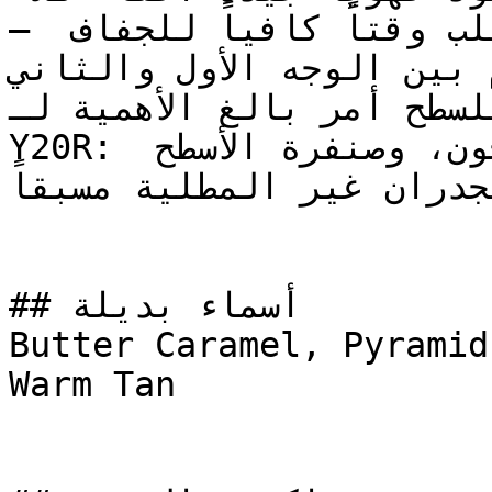
— الألوان المتوسطة العمق تتطلب وقتاً كافياً للجفاف 
م بين الوجه الأول والثاني
سليم للسطح أمر بالغ الأهمية لـ
Y20R: قم بمعالجة الشقوق بالمعجون، وصنفرة الأسطح 
جدران غير المطلية مسبقاً
## أسماء بديلة

Butter Caramel, Pyramid
Warm Tan
