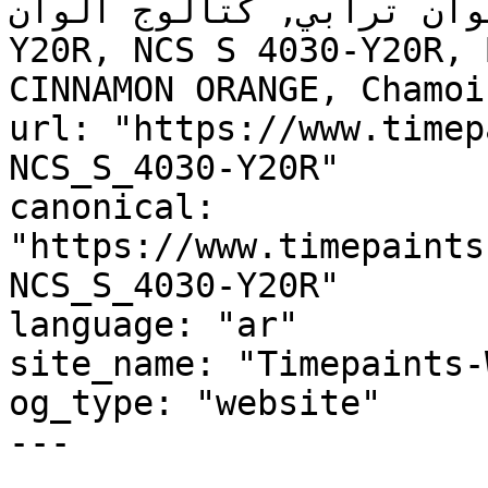
لوحة ألوان ترابي, كتالوج ألوان
Y20R, NCS S 4030-Y20R, 
CINNAMON ORANGE, Chamoi
url: "https://www.timep
NCS_S_4030-Y20R"

canonical: 
"https://www.timepaints
NCS_S_4030-Y20R"

language: "ar"

site_name: "Timepaints-
og_type: "website"

---
