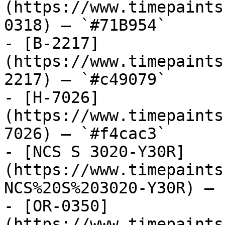
(https://www.timepaints
0318) — `#71B954`

- [B-2217]
(https://www.timepaints
2217) — `#c49079`

- [H-7026]
(https://www.timepaints
7026) — `#f4cac3`

- [NCS S 3020-Y30R]
(https://www.timepaints
NCS%20S%203020-Y30R) — 
- [OR-0350]
(https://www.timepaints