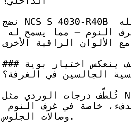
الداخلي؟

نضج NCS S 4030-R40B في هذه الدرجة المتوسطة يجعله 
فعالاً ومناسباً لخارج غرف النوم — مما يسمح له 
 مع الألوان الراقية الأخرى
### كيف ينعكس اختيار بوية NCS S 4030-R40B على 
فسية الجالسين في الغرفة؟
تُلطّف درجات الوردي مثل NCS S 4030-R40B قسوة الزوايا 
والمساحات وتُدخل إحساساً بالدفء، خاصة في غرف النوم 
وصالات الجلوس.
