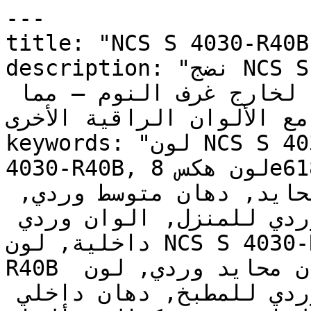
---

title: "NCS S 4030-R40B | وان | دهانات تايم
description: "نضج NCS S 4030-R40B في هذه الدرجة 
المتوسطة يجعله فعالاً ومناسباً لخارج غرف النوم — مما 
 مع الألوان الراقية الأخرى
keywords: "لون NCS S 4030-R40B, كود اللون NCS S 
4030-R40B, لون هكس 8e6182, دهان وردي, طلاء وردي, 
ألوان وردي للجدران, وردي محايد, دهان متوسط وردي, 
لون وردي للغرف, لون وردي للمنزل, الوان وردي 
داخلية, لون NCS S 4030-R40B للدهان, NCS S 4030-
R40B دهان, ألوان وردي متوسط, دهان محايد وردي, لون 
أحمر تحتي وردي, ألوان وردي للمطبخ, دهان داخلي 