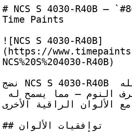
# NCS S 4030-R40B — `#8e6182` — ون
Time Paints

![NCS S 4030-R40B]
(https://www.timepaints
NCS%20S%204030-R40B)

نضج NCS S 4030-R40B في هذه الدرجة المتوسطة يجعله 
فعالاً ومناسباً لخارج غرف النوم — مما يسمح له 
 مع الألوان الراقية الأخرى
## توافقيات الألوان
