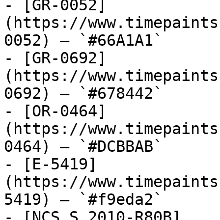
- [GR-0052]
(https://www.timepaints
0052) — `#66A1A1`

- [GR-0692]
(https://www.timepaints
0692) — `#678442`

- [OR-0464]
(https://www.timepaints
0464) — `#DCBBAB`

- [E-5419]
(https://www.timepaints
5419) — `#f9eda2`

- [NCS S 2010-R80B]