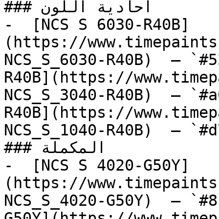
### أحادية اللون

-  [NCS S 6030-R40B]
(https://www.timepaints
NCS_S_6030-R40B)  — `#5
R40B](https://www.timep
NCS_S_3040-R40B)  — `#a
R40B](https://www.timep
NCS_S_1040-R40B)  — `#d
### المكملة

-  [NCS S 4020-G50Y]
(https://www.timepaints
NCS_S_4020-G50Y)  — `#8
G50Y](https://www.timep