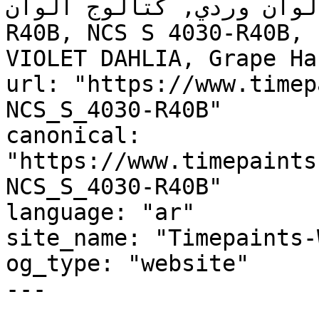
, لوحة ألوان وردي, كتالوج ألوان
R40B, NCS S 4030-R40B, 
VIOLET DAHLIA, Grape Ha
url: "https://www.timep
NCS_S_4030-R40B"

canonical: 
"https://www.timepaints
NCS_S_4030-R40B"

language: "ar"

site_name: "Timepaints-
og_type: "website"

---
