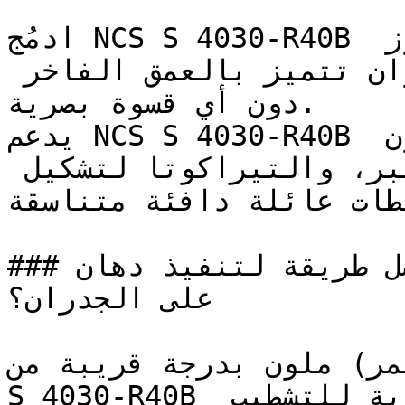
ادمُج NCS S 4030-R40B مع اللون العاجي الدافئ والجوز 
الداكن للحصول على لوحة ألوان تتميز بالعمق الفاخر 
دون أي قسوة بصرية.

يدعم NCS S 4030-R40B لوحات الألوان عند دمجه مع لون 
التوت البري، والموف المغبر، والتيراكوتا لتشكيل 
ططات عائلة دافئة متناسقة
### ما هي أفضل طريقة لتنفيذ دهان NCS S 4030-R40B 
على الجدران؟

رايمر) ملون بدرجة قريبة من
S 4030-R40B يقلل من عدد الأوجه المطلوبة للتشطيب 