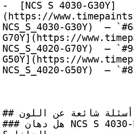
-  [NCS S 4030-G30Y]
(https://www.timepaints
NCS_S_4030-G30Y)  — `#6
G70Y](https://www.timep
NCS_S_4020-G70Y)  — `#9
G50Y](https://www.timep
NCS_S_4020-G50Y)  — `#8
## أسئلة شائعة عن اللون

### هل دهان NCS S 4030-R40B خيار مناسب للتصميم 