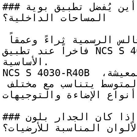
### أين يُفضل تطبيق بوية NCS S 4030-R40B في 
المساحات الداخلية؟

تكتسب مكتبات المنزل والمجالس الرسمية ثراءً وعمقاً 
فاخراً عند تطبيق NCS S 4030-R40B على جدرانها 
الأساسية.

NCS S 4030-R40B هو خيار مرن جداً لغرف المعيشة، 
والمجالس، والدراسة — فعمقه المتوسط يتناسب مع مختلف 
أنواع الإضاءة والتوجيهات.

### إذا كان الجدار بلون NCS S 4030-R40B، فما هي 
الألوان المناسبة للأرضيات؟