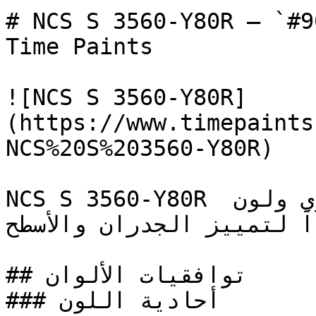
# NCS S 3560-Y80R — `#963026` — ون
Time Paints

![NCS S 3560-Y80R]
(https://www.timepaints
NCS%20S%203560-Y80R)

NCS S 3560-Y80R أحمر جريء ومتوسط بحضور قوي ولون 
اً لتمييز الجدران والأسطح
## توافقيات الألوان

### أحادية اللون
