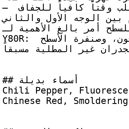
— الألوان المتوسطة العمق تتطلب وقتاً كافياً للجفاف 
م بين الوجه الأول والثاني
سليم للسطح أمر بالغ الأهمية لـ
Y80R: قم بمعالجة الشقوق بالمعجون، وصنفرة الأسطح 
جدران غير المطلية مسبقاً
## أسماء بديلة

Chili Pepper, Fluorescent Fire, دي
Chinese Red, Smoldering 