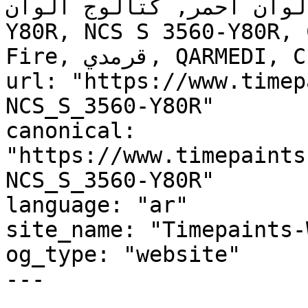
, لوحة ألوان أحمر, كتالوج ألوان
Y80R, NCS S 3560-Y80R, 
Fire, قرمدي, QARMEDI, Chinese Red, Smoldering Red"

url: "https://www.timep
NCS_S_3560-Y80R"

canonical: 
"https://www.timepaints
NCS_S_3560-Y80R"

language: "ar"

site_name: "Timepaints-
og_type: "website"

---
