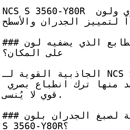
NCS S 3560-Y80R أحمر جريء ومتوسط بحضور قوي ولون 
اً لتمييز الجدران والأسطح
### ما هو الطابع الذي يضفيه لون NCS S 3560-Y80R 
على المكان؟

الجاذبية القوية لـ NCS S 3560-Y80R تجعله خياراً 
استراتيجياً للمساحات التي يُقصد منها ترك انطباع بصري 
قوي لا يُنسى.

### ما هي المساحات المثالية لصبغ الجدران بلون NCS 
S 3560-Y80R؟
