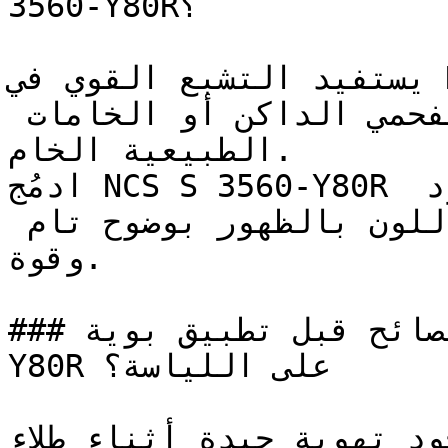
3560-Y80R؟

يستفيد التشبع القوي في NCS S 3560-Y80R من التأثير 
المهدئ والعميق للرمادي الفحمي الداكن أو الخامات 
الطبيعية الخام.

ادمُج NCS S 3560-Y80R مع الأبيض الناصع أو الأسود 
العميق للسماح لقيمة هذا اللون بالظهور بوضوح تام 
وقوة.

### ما هي أهم النصائح قبل تطبيق بوية NCS S 3560-
Y80R على اللياسة؟

تأكد من وجود تهوية جيدة أثناء طلاء 