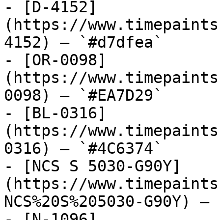
- [D-4152]
(https://www.timepaints
4152) — `#d7dfea`

- [OR-0098]
(https://www.timepaints
0098) — `#EA7D29`

- [BL-0316]
(https://www.timepaints
0316) — `#4C6374`

- [NCS S 5030-G90Y]
(https://www.timepaints
NCS%20S%205030-G90Y) — 
- [N-1096]