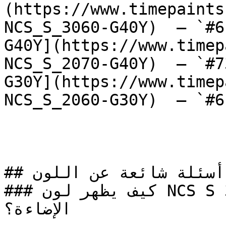
(https://www.timepaints
NCS_S_3060-G40Y)  — `#6
G40Y](https://www.timep
NCS_S_2070-G40Y)  — `#7
G30Y](https://www.timep
NCS_S_2060-G30Y)  — `#6
## أسئلة شائعة عن اللون

### كيف يظهر لون NCS S 3560-Y80R في الغرف مع 
الإضاءة؟
