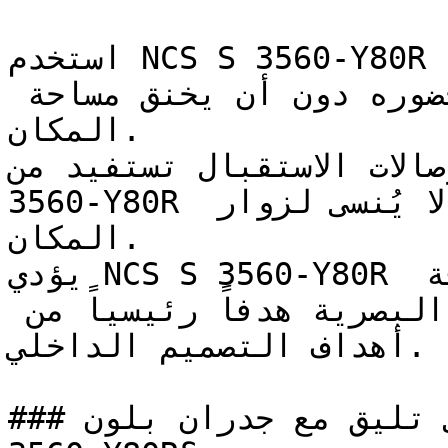
استخدم NCS S 3560-Y80R في الغرف المدمجة ذات الإضاءة 
الطبيعية الممتازة لتضخيم حضوره دون أن يخنق مساحة 
المكان.

ة وصالات الاستقبال تستفيد من
3560-Y80R لترك انطباع أول جريء لا يُنسى لزوار 
المكان.

يؤدي NCS S 3560-Y80R دوره بامتياز في قطاع الضيافة 
والمطاعم، حيث تعتبر الحيوية البصرية هدفاً رئيسياً من 
أهداف التصميم الداخلي.

### ما ألوان الأثاث التي تليق مع جدران بلون NCS S 