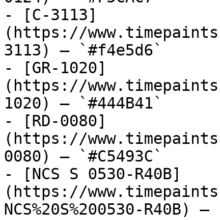
- [C-3113]
(https://www.timepaints
3113) — `#f4e5d6`

- [GR-1020]
(https://www.timepaints
1020) — `#444B41`

- [RD-0080]
(https://www.timepaints
0080) — `#C5493C`

- [NCS S 0530-R40B]
(https://www.timepaints
NCS%20S%200530-R40B) — 