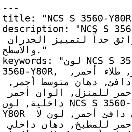
---

title: "NCS S 3560-Y80R | وان | دهانات تايم
description: "NCS S 3560-Y80R ومتوسط
بحضور قوي ولون صريح — خيار واثق جداً لتمييز الجدران 
والأسطح."

keywords: "لون NCS S 3560-Y80R, كود اللون NCS S 
3560-Y80R, لون هكس 963026, دهان أحمر, طلاء أحمر, 
ألوان أحمر للجدران, أحمر دافئ, دهان متوسط أحمر, 
لون أحمر للغرف, لون أحمر للمنزل, الوان أحمر 
داخلية, لون NCS S 3560-Y80R للدهان, NCS S 3560-
Y80R دهان, ألوان أحمر متوسط, دهان دافئ أحمر, لون لا 
يوجد تحتي أحمر, ألوان أحمر للمطبخ, دهان داخلي 