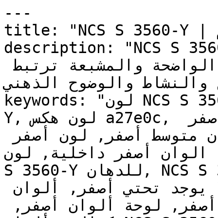
---

title: "NCS S 3560-Y | الألوان | دهانات تايم"

description: "NCS S 3560-Y صفر الذي يبث
الحيوية في الغرف — إشراقته الواضحة والمشبعة ترتبط 
داع والنشاط والوضوح الذهني
keywords: "لون NCS S 3560-Y, كود اللون NCS S 3560-
Y, لون هكس a27e0c, دهان أصفر, طلاء أصفر, ألوان أصفر 
للجدران, أصفر دافئ, دهان متوسط أصفر, لون أصفر 
ل, الوان أصفر داخلية, لون
S 3560-Y للدهان, NCS S 3560-Y دهان, ألوان أصفر 
متوسط, دهان دافئ أصفر, لون لا يوجد تحتي أصفر, ألوان 
أصفر للمطبخ, دهان داخلي أصفر, لوحة ألوان أصفر, 