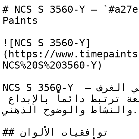
# NCS S 3560-Y — `#a27e0c` — اينة اللون
Paints

![NCS S 3560-Y]
(https://www.timepaints
NCS%20S%203560-Y)

NCS S 3560-Y هو الأصفر الذي يبث الحيوية في الغرف — 
إشراقته الواضحة والمشبعة ترتبط دائماً بالإبداع 
والنشاط والوضوح الذهني.

## توافقيات الألوان
