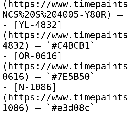
(https://www.timepaints
NCS%20S%204005-Y80R) — 
- [YL-4832]
(https://www.timepaints
4832) — `#C4BCB1`

- [OR-0616]
(https://www.timepaints
0616) — `#7E5B50`

- [N-1086]
(https://www.timepaints
1086) — `#e3d08c`

---
