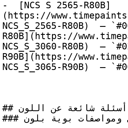
-  [NCS S 2565-R80B]
(https://www.timepaints
NCS_S_2565-R80B)  — `#0
R80B](https://www.timep
NCS_S_3060-R80B)  — `#0
R90B](https://www.timep
NCS_S_3065-R90B)  — `#0
## أسئلة شائعة عن اللون

### ما هي تفاصيل ومواصفات بوية بلون NCS S 3560-Y؟
