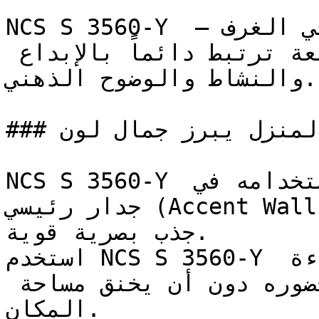
NCS S 3560-Y هو الأصفر الذي يبث الحيوية في الغرف — 
إشراقته الواضحة والمشبعة ترتبط دائماً بالإبداع 
والنشاط والوضوح الذهني.

### في أي زوايا المنزل يبرز جمال لون NCS S 3560-Y؟

NCS S 3560-Y يحقق أقصى فعالية له عند استخدامه في 
جدار رئيسي (Accent Wall) للمساحات التي تتطلب نقطة 
جذب بصرية قوية.

استخدم NCS S 3560-Y في الغرف المدمجة ذات الإضاءة 
الطبيعية الممتازة لتضخيم حضوره دون أن يخنق مساحة 
المكان.
