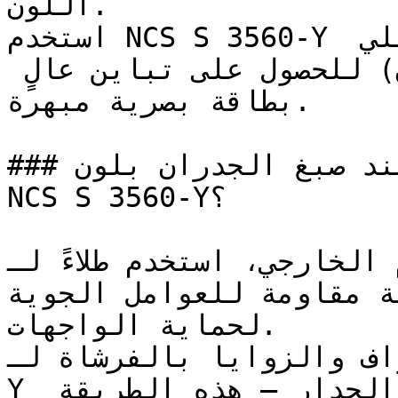
اللون.

استخدم NCS S 3560-Y جنباً إلى جنب مع لونه التكميلي 
(المعاكس في عجلة الألوان) للحصول على تباين عالٍ 
بطاقة بصرية مبهرة.

### كيف تحصل على نتيجة مثالية عند صبغ الجدران بلون 
NCS S 3560-Y؟

للاستخدام الخارجي، استخدم طلاءً لـN
بتركيبة مقاومة للعوامل الجوية (Weather-
لحماية الواجهات.

د الحواف والزوايا بالفرشاة لـ
Y قبل استخدام الرول لباقي الجدار — هذه الطريقة 