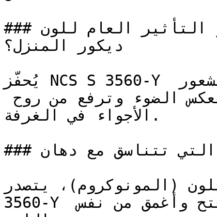
### ما هو التأثير العام للون NCS S 3560-Y على 
ديكور المنزل؟

يُحفّز NCS S 3560-Y النشاط الذهني ويعزز الشعور 
بالتفاؤل — فجودته المضيئة تعكس الضوء وترفع من روح 
الأجواء في الغرفة.

### ما هي الألوان التي تتناسق مع دهان NCS S 3560-Y؟

 اللون (المونوكروم)، يتصدر
3560-Y المشهد، مدعوماً بدرجات أفتح وأغمق من نفس 