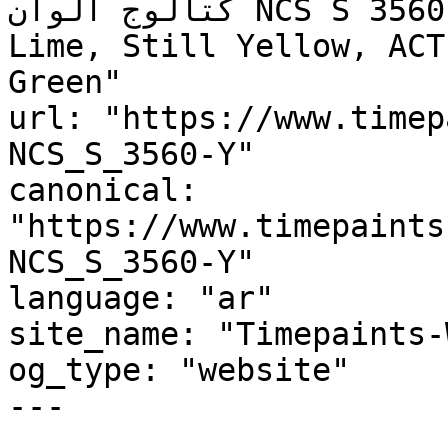
كتالوج ألوان NCS S 3560-Y, NCS S 3560-Y, Lemon 
Lime, Still Yellow, ACT
Green"

url: "https://www.timep
NCS_S_3560-Y"

canonical: 
"https://www.timepaints
NCS_S_3560-Y"

language: "ar"

site_name: "Timepaints-
og_type: "website"

---
