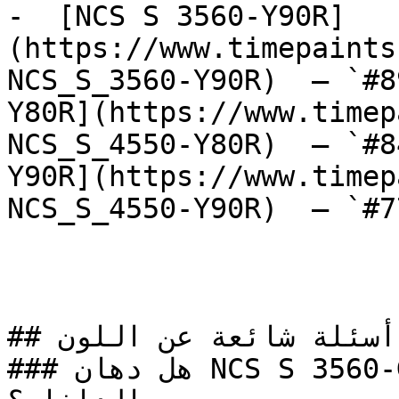
-  [NCS S 3560-Y90R]
(https://www.timepaints
NCS_S_3560-Y90R)  — `#8
Y80R](https://www.timep
NCS_S_4550-Y80R)  — `#8
Y90R](https://www.timep
NCS_S_4550-Y90R)  — `#7
## أسئلة شائعة عن اللون

### هل دهان NCS S 3560-G40Y خيار مناسب للتصميم 