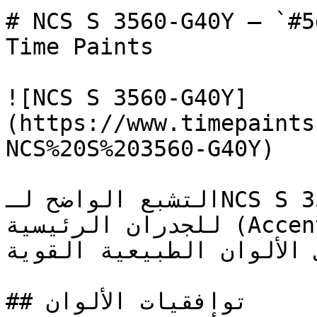
# NCS S 3560-G40Y — `#5d7b24` — ون
Time Paints

![NCS S 3560-G40Y]
(https://www.timepaints
NCS%20S%203560-G40Y)

التشبع الواضح لـNCS S 3560-G40Y يجعله الخيار الأول 
للجدران الرئيسية (Accent Walls) والتصاميم التي 
ى الألوان الطبيعية القوية
## توافقيات الألوان
