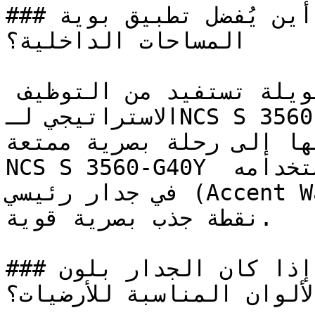
### أين يُفضل تطبيق بوية NCS S 3560-G40Y في 
المساحات الداخلية؟

مناطق السلالم والممرات الطويلة تستفيد من التوظيف 
الاستراتيجي لـNCS S 3560-G40Y — مما يحول المرور 
فيها إلى رحلة بصرية ممتعة
NCS S 3560-G40Y يحقق أقصى فعالية له عند استخدامه 
في جدار رئيسي (Accent Wall) للمساحات التي تتطلب 
نقطة جذب بصرية قوية.

### إذا كان الجدار بلون NCS S 3560-G40Y، فما هي 
الألوان المناسبة للأرضيات؟