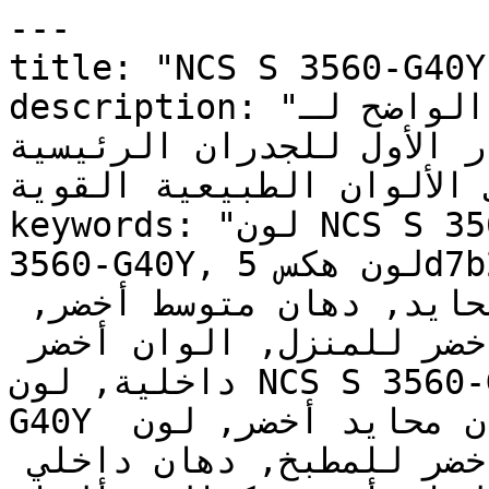
---

title: "NCS S 3560-G40Y | وان | دهانات تايم
description: "التشبع الواضح لـNCS S 3560-G40Y 
جعله الخيار الأول للجدران الرئيسية
ى الألوان الطبيعية القوية
keywords: "لون NCS S 3560-G40Y, كود اللون NCS S 
3560-G40Y, لون هكس 5d7b24, دهان أخضر, طلاء أخضر, 
ألوان أخضر للجدران, أخضر محايد, دهان متوسط أخضر, 
لون أخضر للغرف, لون أخضر للمنزل, الوان أخضر 
داخلية, لون NCS S 3560-G40Y للدهان, NCS S 3560-
G40Y دهان, ألوان أخضر متوسط, دهان محايد أخضر, لون 
لا يوجد تحتي أخضر, ألوان أخضر للمطبخ, دهان داخلي 