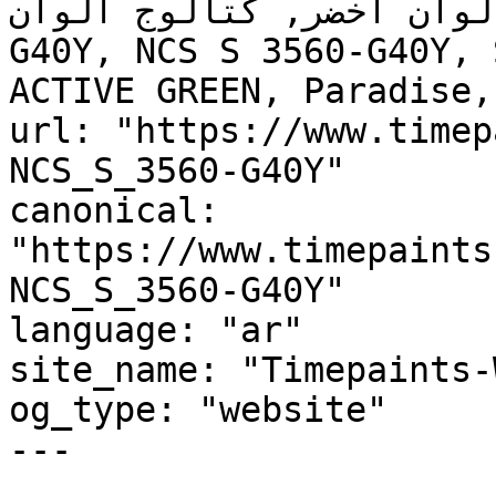
, لوحة ألوان أخضر, كتالوج ألوان
G40Y, NCS S 3560-G40Y, 
ACTIVE GREEN, Paradise,
url: "https://www.timep
NCS_S_3560-G40Y"

canonical: 
"https://www.timepaints
NCS_S_3560-G40Y"

language: "ar"

site_name: "Timepaints-
og_type: "website"

---
