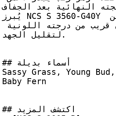
يجته النهائية بعد الجفاف
يُبرز NCS S 3560-G40Y عمقه الكامل بطلاء وجهين 
(طبقتين) فوق أساس طلاء ملون قريب من درجته اللونية 
لتقليل الجهد.

## أسماء بديلة

Sassy Grass, Young Bud,
Baby Fern

## اكتشف المزيد
