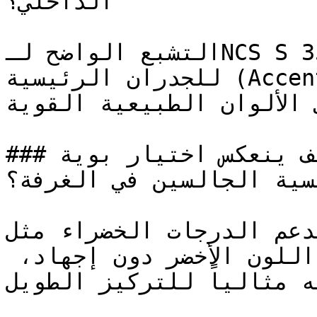
الداخلي؟

التشبع الواضح لـNCS S 3560-G40Y يجعله الخيار الأول 
للجدران الرئيسية (Accent Walls) والتصاميم التي 
ى الألوان الطبيعية القوية
### كيف ينعكس اختيار بوية NCS S 3560-G40Y على 
فسية الجالسين في الغرفة؟
تدعم الدرجات الخضراء مثل NCS S 3560-G40Y لراحة
البصرية — فالعين تتكيف مع اللون الأخضر دون إجهاد، 
له مثالياً للتركيز الطويل