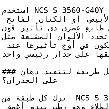
استخدم NCS S 3560-G40Y مع الخرسانة الخام 
(الكونكريت)، أو الجص الأبيض، أو الكتان الفاتح 
ى طابع عصري ذي تأثير قوي
تحدد الألوان المشبعة مثل NCS S 3560-G40Y التصاميم 
المعاصرة الجريئة — وتكون في أوج تأثيرها عند 
تطبيقها على جدار رئيسي واحد (Accent 
### ما هي أفضل طريقة لتنفيذ دهان NCS S 3560-G40Y 
على الجدران؟

اترك كل طبقة من NCS S 3560-G40Y لتجف تماماً قبل 
الحكم على قوة التغطية — الطلاء وهو رطب يبدو أغمق 