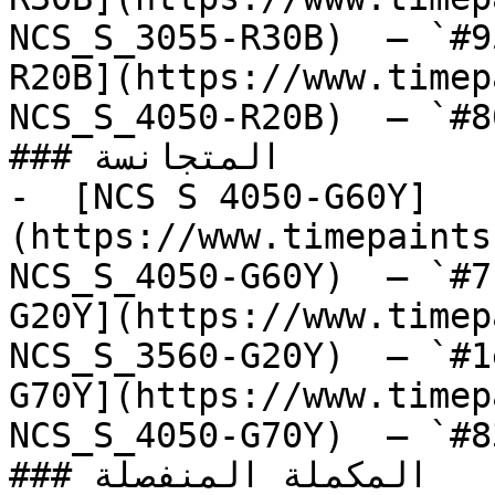
NCS_S_3055-R30B)  — `#9
R20B](https://www.timep
NCS_S_4050-R20B)  — `#8
### المتجانسة

-  [NCS S 4050-G60Y]
(https://www.timepaints
NCS_S_4050-G60Y)  — `#7
G20Y](https://www.timep
NCS_S_3560-G20Y)  — `#1
G70Y](https://www.timep
NCS_S_4050-G70Y)  — `#8
### المكملة المنفصلة
