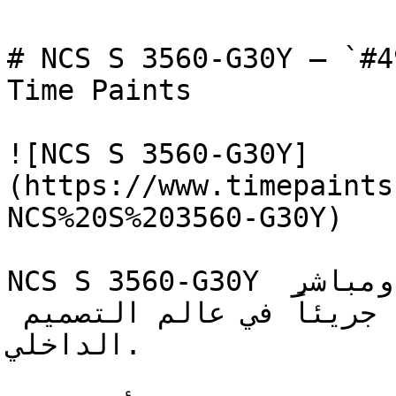
# NCS S 3560-G30Y — `#49792e` — ون
Time Paints

![NCS S 3560-G30Y]
(https://www.timepaints
NCS%20S%203560-G30Y)

NCS S 3560-G30Y أخضر حيوي ومتوسط بحضور قوي ومباشر 
— يمثل تصريحاً نباتياً جريئاً في عالم التصميم 
الداخلي.
