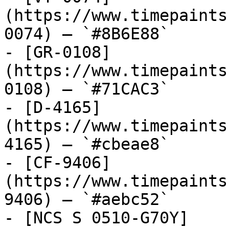
(https://www.timepaints
0074) — `#8B6E88`

- [GR-0108]
(https://www.timepaints
0108) — `#71CAC3`

- [D-4165]
(https://www.timepaints
4165) — `#cbeae8`

- [CF-9406]
(https://www.timepaints
9406) — `#aebc52`

- [NCS S 0510-G70Y]