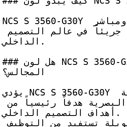
### كيف يبدو لون NCS S 3560-G30Y على جدران المنزل؟

NCS S 3560-G30Y أخضر حيوي ومتوسط بحضور قوي ومباشر 
— يمثل تصريحاً نباتياً جريئاً في عالم التصميم 
الداخلي.

### هل لون NCS S 3560-G30Y مناسب لغرف النوم أو 
المجالس؟

يؤدي NCS S 3560-G30Y دوره بامتياز في قطاع الضيافة 
والمطاعم، حيث تعتبر الحيوية البصرية هدفاً رئيسياً من 
أهداف التصميم الداخلي.

مناطق السلالم والممرات الطويلة تستفيد من التوظيف 