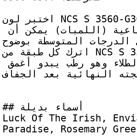
اختبر لون NCS S 3560-G30Y في الغرفة المحددة قبل 
الطلاء بالكامل — الإضاءة الاصطناعية (اللمبات) يمكن أن 
ل الدرجات المتوسطة بوضوح
اترك كل طبقة من NCS S 3560-G30Y لتجف تماماً قبل 
الحكم على قوة التغطية — الطلاء وهو رطب يبدو أغمق 
يجته النهائية بعد الجفاف
## أسماء بديلة

Luck Of The Irish, Envi
Paradise, Rosemary Green