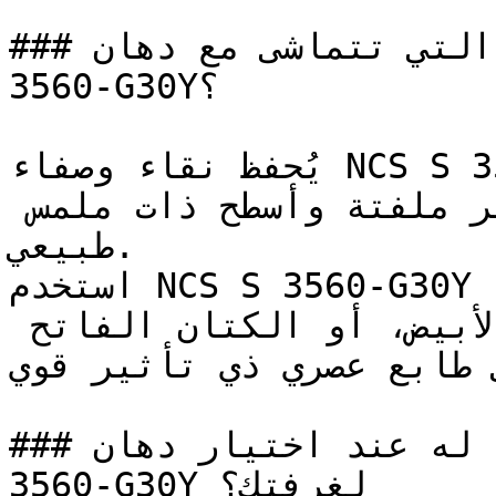
### ما هي تدرجات الألوان التي تتماشى مع دهان NCS S 
3560-G30Y؟

يُحفظ نقاء وصفاء NCS S 3560-G30Y على أفضل وجه عند 
إحاطته بخلفيات هادئة وغير ملفتة وأسطح ذات ملمس 
طبيعي.

استخدم NCS S 3560-G30Y مع الخرسانة الخام 
(الكونكريت)، أو الجص الأبيض، أو الكتان الفاتح 
ى طابع عصري ذي تأثير قوي
### ما الذي يجب الانتباه له عند اختيار دهان NCS S 
3560-G30Y لغرفتك؟
