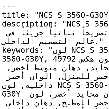
---

title: "NCS S 3560-G30Y | وان | دهانات تايم
description: "NCS S 3560-G30Y ومتوسط
بحضور قوي ومباشر — يمثل تصريحاً نباتياً جريئاً في 
عالم التصميم الداخلي."

keywords: "لون NCS S 3560-G30Y, كود اللون NCS S 
3560-G30Y, لون هكس 49792e, دهان أخضر, طلاء أخضر, 
ألوان أخضر للجدران, أخضر محايد, دهان متوسط أخضر, 
لون أخضر للغرف, لون أخضر للمنزل, الوان أخضر 
داخلية, لون NCS S 3560-G30Y للدهان, NCS S 3560-
G30Y دهان, ألوان أخضر متوسط, دهان محايد أخضر, لون 
لا يوجد تحتي أخضر, ألوان أخضر للمطبخ, دهان داخلي 