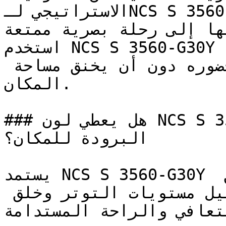
الاستراتيجي لـNCS S 3560-G30Y — مما يحول المرور 
فيها إلى رحلة بصرية ممتعة
استخدم NCS S 3560-G30Y في الغرف المدمجة ذات الإضاءة 
الطبيعية الممتازة لتضخيم حضوره دون أن يخنق مساحة 
المكان.

### هل يعطي لون NCS S 3560-G30Y إحساساً بالدفء أم 
البرودة للمكان؟

يستمد NCS S 3560-G30Y قوته من الارتباط العميق 
بالطبيعة، مما يساهم في تقليل مستويات التوتر وخلق 
لتعافي والراحة المستدامة