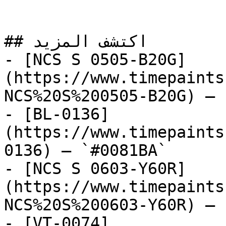
## اكتشف المزيد

- [NCS S 0505-B20G]
(https://www.timepaints
NCS%20S%200505-B20G) — 
- [BL-0136]
(https://www.timepaints
0136) — `#0081BA`

- [NCS S 0603-Y60R]
(https://www.timepaints
NCS%20S%200603-Y60R) — 
- [VT-0074]