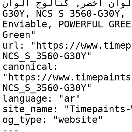
, لوحة ألوان أخضر, كتالوج ألوان
G30Y, NCS S 3560-G30Y, 
Enviable, POWERFUL GREE
Green"

url: "https://www.timep
NCS_S_3560-G30Y"

canonical: 
"https://www.timepaints
NCS_S_3560-G30Y"

language: "ar"

site_name: "Timepaints-
og_type: "website"

---
