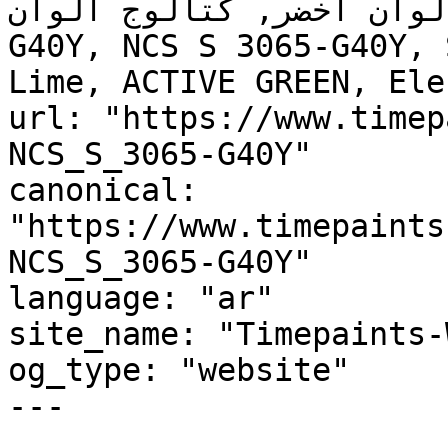
, لوحة ألوان أخضر, كتالوج ألوان
G40Y, NCS S 3065-G40Y, 
Lime, ACTIVE GREEN, Ele
url: "https://www.timep
NCS_S_3065-G40Y"

canonical: 
"https://www.timepaints
NCS_S_3065-G40Y"

language: "ar"

site_name: "Timepaints-
og_type: "website"

---
