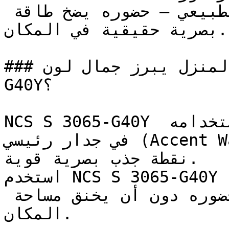
بارتباط الغرفة بالعالم الطبيعي — حضوره يضخ طاقة 
بصرية حقيقية في المكان.

### في أي زوايا المنزل يبرز جمال لون NCS S 3065-
G40Y؟

NCS S 3065-G40Y يحقق أقصى فعالية له عند استخدامه 
في جدار رئيسي (Accent Wall) للمساحات التي تتطلب 
نقطة جذب بصرية قوية.

استخدم NCS S 3065-G40Y في الغرف المدمجة ذات الإضاءة 
الطبيعية الممتازة لتضخيم حضوره دون أن يخنق مساحة 
المكان.
