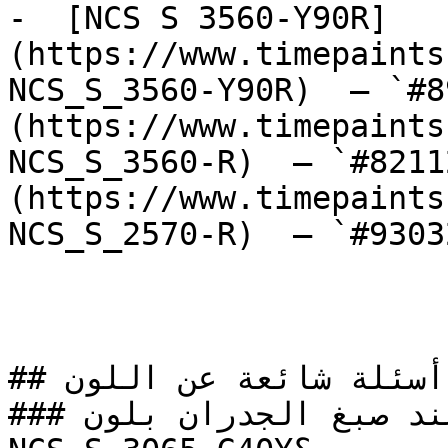
-  [NCS S 3560-Y90R]
(https://www.timepaints
NCS_S_3560-Y90R)  — `#8
(https://www.timepaints
NCS_S_3560-R)  — `#8211
(https://www.timepaints
NCS_S_2570-R)  — `#9303
## أسئلة شائعة عن اللون

### كيف تحصل على نتيجة مثالية عند صبغ الجدران بلون 