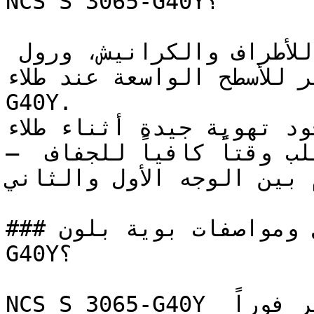
NCS S 3065-G40Y؟

استخدم فرشاة عالية الجودة للأطراف والكرانيش، ورول 
ير الوبر للأسطح الواسعة عند طلاء
G40Y.

تأكد من وجود تهوية جيدة أثناء طلاء 
— الألوان المتوسطة العمق تتطلب وقتاً كافياً للجفاف 
م بين الوجه الأول والثاني
### ما هي تفاصيل ومواصفات بوية بلون NCS S 3065-
G40Y؟

NCS S 3065-G40Y هو الأخضر الذي يجعلك تشعر فوراً 