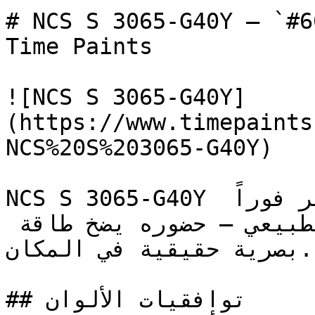
# NCS S 3065-G40Y — `#608119` — ون
Time Paints

![NCS S 3065-G40Y]
(https://www.timepaints
NCS%20S%203065-G40Y)

NCS S 3065-G40Y هو الأخضر الذي يجعلك تشعر فوراً 
بارتباط الغرفة بالعالم الطبيعي — حضوره يضخ طاقة 
بصرية حقيقية في المكان.

## توافقيات الألوان
