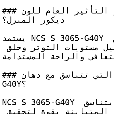
### ما هو التأثير العام للون NCS S 3065-G40Y على 
ديكور المنزل؟

يستمد NCS S 3065-G40Y قوته من الارتباط العميق 
بالطبيعة، مما يساهم في تقليل مستويات التوتر وخلق 
لتعافي والراحة المستدامة
### ما هي الألوان التي تتناسق مع دهان NCS S 3065-
G40Y؟

NCS S 3065-G40Y هو لون مشبع وعالي الكثافة، يتناسق 
بشكل رائع مع الألوان المحايدة المتباينة بقوة لتحقيق 