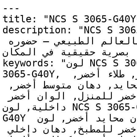
---

title: "NCS S 3065-G40Y | وان | دهانات تايم
description: "NCS S 3065-G40Y لذي يجعلك
تشعر فوراً بارتباط الغرفة بالعالم الطبيعي — حضوره 
قة بصرية حقيقية في المكان
keywords: "لون NCS S 3065-G40Y, كود اللون NCS S 
3065-G40Y, لون هكس 608119, دهان أخضر, طلاء أخضر, 
ألوان أخضر للجدران, أخضر محايد, دهان متوسط أخضر, 
لون أخضر للغرف, لون أخضر للمنزل, الوان أخضر 
داخلية, لون NCS S 3065-G40Y للدهان, NCS S 3065-
G40Y دهان, ألوان أخضر متوسط, دهان محايد أخضر, لون 
لا يوجد تحتي أخضر, ألوان أخضر للمطبخ, دهان داخلي 