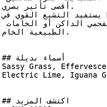
أقصى تأثير بصري.

يستفيد التشبع القوي في NCS S 3065-G40Y من التأثير 
المهدئ والعميق للرمادي الفحمي الداكن أو الخامات 
الطبيعية الخام.

## أسماء بديلة

Sassy Grass, Effervesce
Electric Lime, Iguana Gr
## اكتشف المزيد
