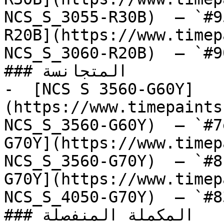
NCS_S_3055-R30B)  — `#9
R20B](https://www.timep
NCS_S_3060-R20B)  — `#9
### المتجانسة

-  [NCS S 3560-G60Y]
(https://www.timepaints
NCS_S_3560-G60Y)  — `#7
G70Y](https://www.timep
NCS_S_3560-G70Y)  — `#8
G70Y](https://www.timep
NCS_S_4050-G70Y)  — `#8
### المكملة المنفصلة
