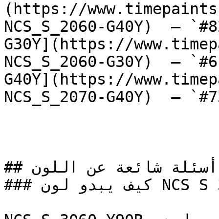
(https://www.timepaints
NCS_S_2060-G40Y)  — `#8
G30Y](https://www.timep
NCS_S_2060-G30Y)  — `#6
G40Y](https://www.timep
NCS_S_2070-G40Y)  — `#7
## أسئلة شائعة عن اللون

### كيف يبدو لون NCS S 3060-Y90R على جدران المنزل؟
