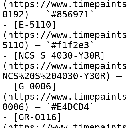
(https://www.timepaints
0192) — `#856971`

- [E-5110]
(https://www.timepaints
5110) — `#f1f2e3`

- [NCS S 4030-Y30R]
(https://www.timepaints
NCS%20S%204030-Y30R) — 
- [G-0006]
(https://www.timepaints
0006) — `#E4DCD4`

- [GR-0116]
(https://www.timepaints