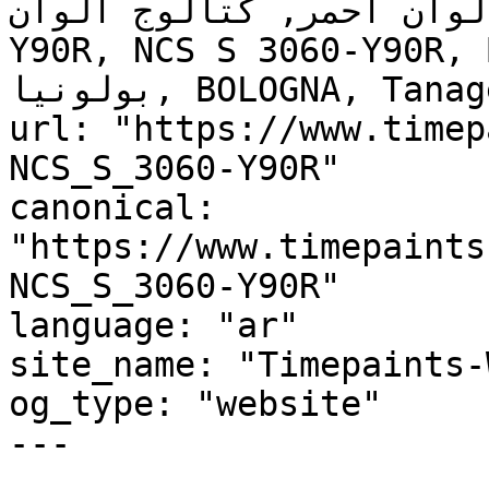
, لوحة ألوان أحمر, كتالوج ألوان
Y90R, NCS S 3060-Y90R, 
بولونيا, BOLOGNA, Tanager, Hot Tamale"

url: "https://www.timep
NCS_S_3060-Y90R"

canonical: 
"https://www.timepaints
NCS_S_3060-Y90R"

language: "ar"

site_name: "Timepaints-
og_type: "website"

---
