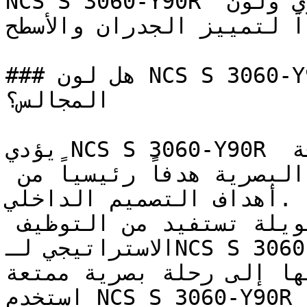
NCS S 3060-Y90R أحمر جريء ومتوسط بحضور قوي ولون 
اً لتمييز الجدران والأسطح
### هل لون NCS S 3060-Y90R مناسب لغرف النوم أو 
المجالس؟

يؤدي NCS S 3060-Y90R دوره بامتياز في قطاع الضيافة 
والمطاعم، حيث تعتبر الحيوية البصرية هدفاً رئيسياً من 
أهداف التصميم الداخلي.

مناطق السلالم والممرات الطويلة تستفيد من التوظيف 
الاستراتيجي لـNCS S 3060-Y90R — مما يحول المرور 
فيها إلى رحلة بصرية ممتعة
استخدم NCS S 3060-Y90R في الغرف المدمجة ذات الإضاءة 