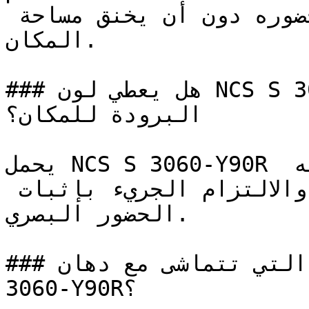
الطبيعية الممتازة لتضخيم حضوره دون أن يخنق مساحة 
المكان.

### هل يعطي لون NCS S 3060-Y90R إحساساً بالدفء أم 
البرودة للمكان؟

يحمل NCS S 3060-Y90R شحنة عاطفية قوية — فكثافته 
تعبّر عن الشغف، والحيوية، والالتزام الجريء بإثبات 
الحضور البصري.

### ما هي تدرجات الألوان التي تتماشى مع دهان NCS S 
3060-Y90R؟
