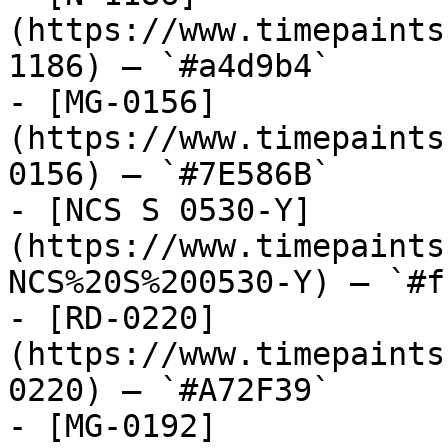
(https://www.timepaints
1186) — `#a4d9b4`

- [MG-0156]
(https://www.timepaints
0156) — `#7E586B`

- [NCS S 0530-Y]
(https://www.timepaints
NCS%20S%200530-Y) — `#f
- [RD-0220]
(https://www.timepaints
0220) — `#A72F39`

- [MG-0192]