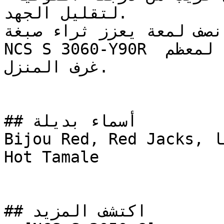
لتقليل الجهد.

 نصف لمعة يعزز ثراء صبغة
NCS S 3060-Y90R ويوفر قابلية تنظيف ممتازة لمعظم 
غرف المنزل.

## أسماء بديلة

Bijou Red, Red Jacks, بولونيا, BOLOGNA, Tanager, 
Hot Tamale

## اكتشف المزيد
