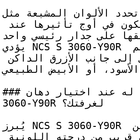
تحدد الألوان المشبعة مثل NCS S 3060-Y90R التصاميم 
المعاصرة الجريئة — وتكون في أوج تأثيرها عند 
تطبيقها على جدار رئيسي واحد (Accent 
يؤدي NCS S 3060-Y90R دوره بقوة في التصاميم 
الداخلية ذات التباين العالي إلى جانب الأزرق الداكن 
(لأسود، أو الأبيض الطبيعي
### ما الذي يجب الانتباه له عند اختيار دهان NCS S 
3060-Y90R لغرفتك؟

يُبرز NCS S 3060-Y90R عمقه الكامل بطلاء وجهين 
(طبقتين) فوق أساس طلاء ملون قريب من درجته اللونية 