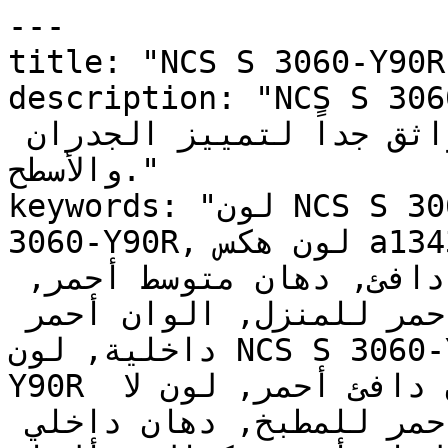
---

title: "NCS S 3060-Y90R | وان | دهانات تايم
description: "NCS S 3060-Y90R ومتوسط
بحضور قوي ولون صريح — خيار واثق جداً لتمييز الجدران 
والأسطح."

keywords: "لون NCS S 3060-Y90R, كود اللون NCS S 
3060-Y90R, لون هكس a13432, دهان أحمر, طلاء أحمر, 
ألوان أحمر للجدران, أحمر دافئ, دهان متوسط أحمر, 
لون أحمر للغرف, لون أحمر للمنزل, الوان أحمر 
داخلية, لون NCS S 3060-Y90R للدهان, NCS S 3060-
Y90R دهان, ألوان أحمر متوسط, دهان دافئ أحمر, لون لا 
يوجد تحتي أحمر, ألوان أحمر للمطبخ, دهان داخلي 