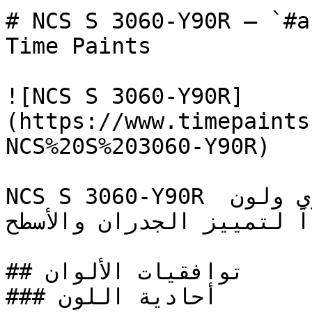
# NCS S 3060-Y90R — `#a13432` — ون
Time Paints

![NCS S 3060-Y90R]
(https://www.timepaints
NCS%20S%203060-Y90R)

NCS S 3060-Y90R أحمر جريء ومتوسط بحضور قوي ولون 
اً لتمييز الجدران والأسطح
## توافقيات الألوان

### أحادية اللون
