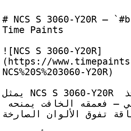
# NCS S 3060-Y20R — `#bc7d1f` — ون
Time Paints

![NCS S 3060-Y20R]
(https://www.timepaints
NCS%20S%203060-Y20R)

يمثل NCS S 3060-Y20R اللون البرتقالي الذي يؤخذ 
بجدية في التصميم الداخلي — فعمقه الخافت يمنحه 
ناقة تفوق الألوان الصارخة