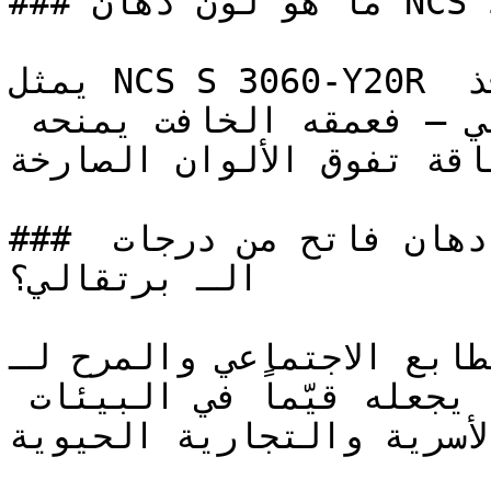
### ما هو لون دهان NCS S 3060-Y20R بالتحديد؟

يمثل NCS S 3060-Y20R اللون البرتقالي الذي يؤخذ 
بجدية في التصميم الداخلي — فعمقه الخافت يمنحه 
ناقة تفوق الألوان الصارخة
### ما هي الأجواء التي يخلقها دهان فاتح من درجات 
الـ برتقالي؟

يُقلل الطابع الاجتماعي والمرح لـ NCS S 3
الرسمية ويدعو للتواصل، مما يجعله قيّماً في البيئات 
الأسرية والتجارية الحيوية.