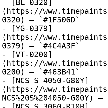
- [BL-0320]
(https://www.timepaints
0320) — `#1F506D`

- [YG-0379]
(https://www.timepaints
0379) — `#4C4A3F`

- [VT-0200]
(https://www.timepaints
0200) — `#463B41`

- [NCS S 4050-G80Y]
(https://www.timepaints
NCS%20S%204050-G80Y) — 
- [NCS S 3060-R10B]