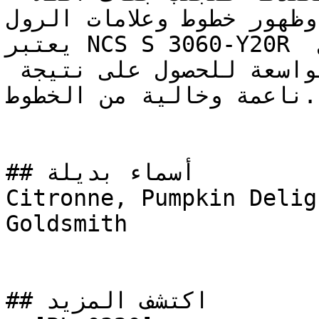
 وظهور خطوط وعلامات الرول
يعتبر NCS S 3060-Y20R مثالياً للتطبيق باستخدام رول 
الطلاء على مساحات الجدران الواسعة للحصول على نتيجة 
ناعمة وخالية من الخطوط.

## أسماء بديلة

Citronne, Pumpkin Delig
Goldsmith

## اكتشف المزيد
