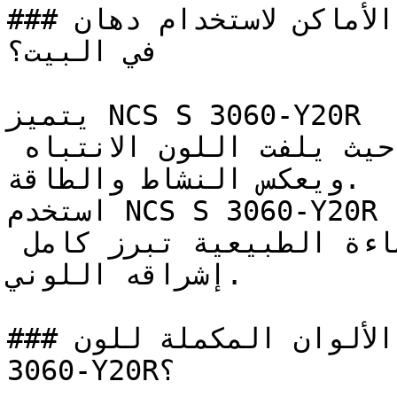
### ما هي أفضل الأماكن لاستخدام دهان NCS S 3060-Y20R 
في البيت؟

يتميز NCS S 3060-Y20R في الفراغات التجارية 
كالمقاهي ومحلات التجزئة، حيث يلفت اللون الانتباه 
ويعكس النشاط والطاقة.

استخدم NCS S 3060-Y20R في الغرف المضاءة جيداً 
لتعظيم تأثيره البصري — فالإضاءة الطبيعية تبرز كامل 
إشراقه اللوني.

### ما هي أفضل خيارات الألوان المكملة للون NCS S 
3060-Y20R؟
