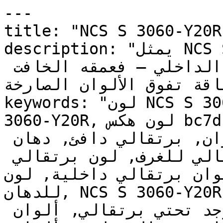
---

title: "NCS S 3060-Y20R | وان | دهانات تايم
description: "يمثل NCS S 3060-Y20R اللون البرتقالي 
الذي يؤخذ بجدية في التصميم الداخلي — فعمقه الخافت 
ناقة تفوق الألوان الصارخة
keywords: "لون NCS S 3060-Y20R, كود اللون NCS S 
3060-Y20R, لون هكس bc7d1f, دهان برتقالي, طلاء 
برتقالي, ألوان برتقالي للجدران, برتقالي دافئ, دهان 
فاتح برتقالي, لون برتقالي للغرف, لون برتقالي 
للمنزل, الوان برتقالي داخلية, لون N
للدهان, NCS S 3060-Y20R دهان, ألوان برتقالي فاتح, 
دهان دافئ برتقالي, لون لا يوجد تحتي برتقالي, ألوان 