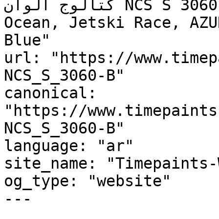
كتالوج ألوان NCS S 3060-B, NCS S 3060-B, Blue 
Ocean, Jetski Race, AZU
Blue"

url: "https://www.timep
NCS_S_3060-B"

canonical: 
"https://www.timepaints
NCS_S_3060-B"

language: "ar"

site_name: "Timepaints-
og_type: "website"

---
