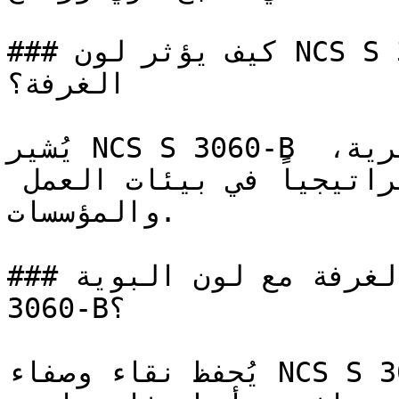
### كيف يؤثر لون NCS S 3060-B على الإضاءة واتساع 
الغرفة؟

يُشير NCS S 3060-B إلى الموثوقية والكفاءة الفكرية، 
مما يجعله خياراً استراتيجياً في بيئات العمل 
والمؤسسات.

### كيف أنسق ديكور الغرفة مع لون البوية NCS S 
3060-B؟

يُحفظ نقاء وصفاء NCS S 3060-B على أفضل وجه عند 