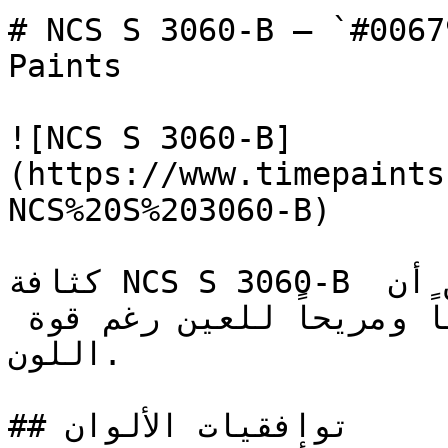
# NCS S 3060-B — `#006799` — اينة اللون
Paints

![NCS S 3060-B]
(https://www.timepaints
NCS%20S%203060-B)

كثافة NCS S 3060-B تمنحه تأثير لون قوي، في حين أن 
عمقه البارد يجعله رصيناً ومريحاً للعين رغم قوة 
اللون.

## توافقيات الألوان
