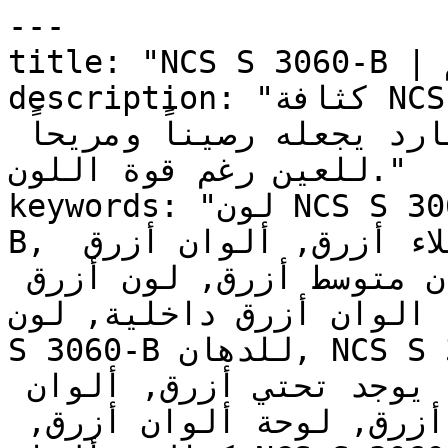
---

title: "NCS S 3060-B | الألوان | دهانات تايم"

description: "كثافة NCS S 3060-B تمنحه تأثير لون 
قوي، في حين أن عمقه البارد يجعله رصيناً ومريحاً 
للعين رغم قوة اللون."

keywords: "لون NCS S 3060-B, كود اللون NCS S 3060-
B, لون هكس 006799, دهان أزرق, طلاء أزرق, ألوان أزرق 
للجدران, أزرق بارد, دهان متوسط أزرق, لون أزرق 
ل, الوان أزرق داخلية, لون
S 3060-B للدهان, NCS S 3060-B دهان, ألوان أزرق 
متوسط, دهان بارد أزرق, لون لا يوجد تحتي أزرق, ألوان 
أزرق للمطبخ, دهان داخلي أزرق, لوحة ألوان أزرق, 