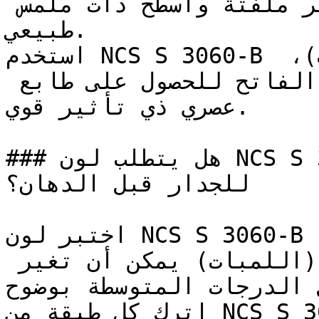
إحاطته بخلفيات هادئة وغير ملفتة وأسطح ذات ملمس 
طبيعي.

استخدم NCS S 3060-B مع الخرسانة الخام (الكونكريت)، 
أو الجص الأبيض، أو الكتان الفاتح للحصول على طابع 
عصري ذي تأثير قوي.

### هل يتطلب لون NCS S 3060-B تأسيس أو معالجة خاصة 
للجدار قبل الدهان؟

اختبر لون NCS S 3060-B في الغرفة المحددة قبل الطلاء 
بالكامل — الإضاءة الاصطناعية (اللمبات) يمكن أن تغير 
ل الدرجات المتوسطة بوضوح
اترك كل طبقة من NCS S 3060-B لتجف تماماً قبل الحكم 