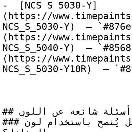
-  [NCS S 5030-Y]
(https://www.timepaints
NCS_S_5030-Y)  — `#876e
(https://www.timepaints
NCS_S_5040-Y)  — `#8568
(https://www.timepaints
NCS_S_5030-Y10R)  — `#8
## أسئلة شائعة عن اللون

### هل يُنصح باستخدام لون NCS S 3060-B لطلاء 