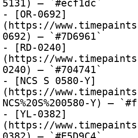
5131) — `#ecf1dc`

- [OR-0692]
(https://www.timepaints
0692) — `#7D6961`

- [RD-0240]
(https://www.timepaints
0240) — `#704741`

- [NCS S 0580-Y]
(https://www.timepaints
NCS%20S%200580-Y) — `#f
- [YL-0382]
(https://www.timepaints
0382) — `#E5D9C4`
