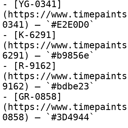
- [YG-0341]
(https://www.timepaints
0341) — `#E2E0D0`

- [K-6291]
(https://www.timepaints
6291) — `#b9856e`

- [R-9162]
(https://www.timepaints
9162) — `#bdbe23`

- [GR-0858]
(https://www.timepaints
0858) — `#3D4944`
