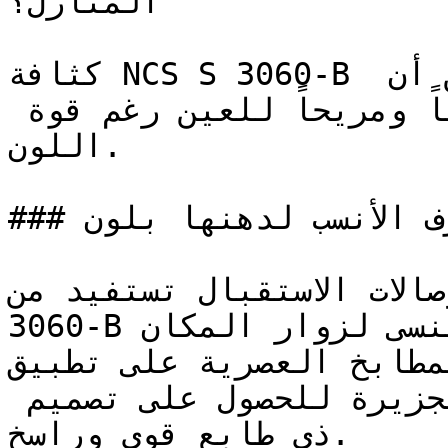
المنازل؟

كثافة NCS S 3060-B تمنحه تأثير لون قوي، في حين أن 
عمقه البارد يجعله رصيناً ومريحاً للعين رغم قوة 
اللون.

### ما هي الغرف الأنسب لدهنها بلون NCS S 3060-B؟

ة وصالات الاستقبال تستفيد من
3060-B لترك انطباع أول جريء لا يُنسى لزوار المكان.

تعتمد المطابخ العصرية على تطبيق NCS
الخزائن السفلية أو وحدات الجزيرة للحصول على تصميم 
ذي طابع قوي وراسخ.
