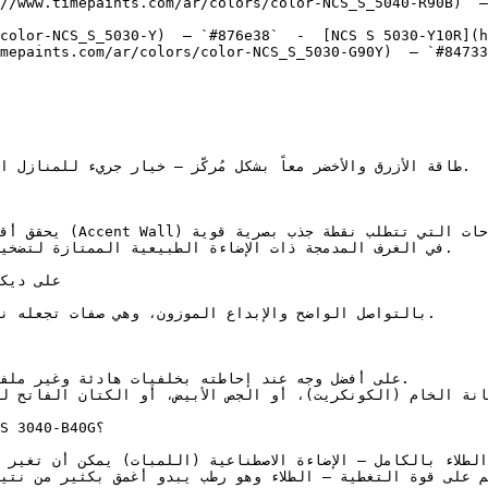
//www.timepaints.com/ar/colors/color-NCS_S_5040-R90B)  —
color-NCS_S_5030-Y)  — `#876e38`  -  [NCS S 5030-Y10R](h
mepaints.com/ar/colors/color-NCS_S_5030-G90Y)  — `#84733