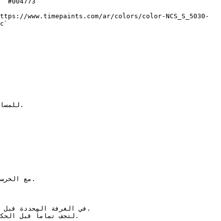
 `#004773`  

ttps://www.timepaints.com/ar/colors/color-NCS_S_5030-
c`  
