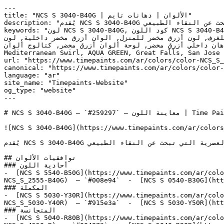
---

title: "NCS S 3040-B40G | الألوان | دهانات تايم"

description: "يُقدم NCS S 3040-B40G طاقة الأزرق والأخضر معاً بشكل مُركّز — خيار جريء للمنازل العصرية التي تبحث عن النقاء الطبيعي."

keywords: "لون NCS S 3040-B40G, كود اللون NCS S 3040-B40G, لون هكس 259297, دهان أزرق مخضر, طلاء أزرق مخضر, ألوان أزرق مخضر للجدران, أزرق مخضر بارد, دهان متوسط أزرق 
مخضر, لون أزرق مخضر للغرف, لون أزرق مخضر للمنزل, الوان أزرق مخضر داخلية, لون NCS S 3040-B40G للدهان, NCS S 3040-B40G خضر
 ألوان أزرق مخضر للمطبخ, دهان داخلي أزرق مخضر, لوحة ألوان أزرق مخضر, كتالوج ألوان
Mediterranean Swirl, AQUA GREEN, Great Falls, San Jose 
url: "https://www.timepaints.com/ar/colors/color-NCS_S_
canonical: "https://www.timepaints.com/ar/colors/color-
language: "ar"

site_name: "Timepaints-Website"

og_type: "website"

---

# NCS S 3040-B40G — `#259297` — معاينة اللون | Time Paints

![NCS S 3040-B40G](https://www.timepaints.com/ar/colors
يُقدم NCS S 3040-B40G طاقة الأزرق والأخضر معاً بشكل مُركّز — خيار جريء للمنازل العصرية التي تبحث عن النقاء الطبيعي.

## توافقيات الألوان

### أحادية اللون

-  [NCS S 5540-B50G](https://www.timepaints.com/ar/colo
NCS_S_2555-B40G)  — `#008e94`  -  [NCS S 0540-B30G](htt
### المكملة

-  [NCS S 5030-Y30R](https://www.timepaints.com/ar/colo
NCS_S_5030-Y40R)  — `#915e3a`  -  [NCS S 5030-Y50R](htt
### المتجانسة

-  [NCS S 5040-R80B](https://www.timepaints.com/ar/colo