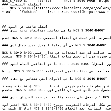
NCS_S_4550-B)  — `#004873`  -  [NCS S 5040-R90B](https:
### المكملة المنفصلة

-  [NCS S 5030-Y](https://www.timepaints.com/ar/colors/
Y10R)  — `#8d6b3a`  -  [NCS S 5030-G90Y](https://www.ti
## أسئلة شائعة عن اللون

### ما هي تفاصيل ومواصفات بوية بلون NCS S 3040-B40G؟

يُقدم NCS S 3040-B40G طاقة الأزرق والأخضر معاً بشكل مُركّز — خيار جريء للمنازل العصرية التي تبحث عن النقاء الطبيعي.

### في أي زوايا المنزل يبرز جمال لون NCS S 3040-B40G؟

NCS S 3040-B40G يحقق أقصى فعالية له عند استخدامه في جدار رئيسي (Accent Wall) للمساحات التي تتطلب نقطة جذب بصرية قوية.

استخدم NCS S 3040-B40G في الغرف المدمجة ذات الإضاءة الطبيعية الممتازة لتضخيم حضوره دون أن يخنق مساحة المكان.

### ما هو التأثير العام للون NCS S 3040-B40G على ديكور المنزل؟

يرتبط NCS S 3040-B40G بالتواصل الواضح والإبداع الموزون، وهي صفات تجعله ناجحاً جداً في بيئات العمل الاحترافية.

### ما هي الألوان التي تتناسق مع دهان NCS S 3040-B40G؟

يُحفظ نقاء وصفاء NCS S 3040-B40G على أفضل وجه عند إحاطته بخلفيات هادئة وغير ملفتة وأسطح ذات ملمس طبيعي.

استخدم NCS S 3040-B40G مع الخرسانة الخام (الكونكريت)، أو الجص الأبيض، أو الكتان الفاتح للحصول على طابع عصري ذي تأثير قوي.

### كيف تحصل على نتيجة مثالية عند صبغ الجدران بلون NCS S 3040-B40G؟

اختبر لون NCS S 3040-B40G في الغرفة المحددة قبل الطلاء بالكامل — الإضاءة الاصطناعية (اللمبات) يمكن أن تغير من شكل الدرجات المتوسطة بوضوح.

اترك كل طبقة من NCS S 3040-B40G لتجف تماماً قبل الحكم على قوة التغطية — الطلاء وهو رطب يبدو أغمق بكثير من نتيجته النهائية بعد الجفاف.
