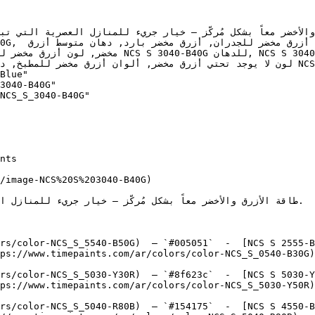
دهان, ألوان أزرق مخضر متوسط, دهان بارد أزرق م, 
لون لا يوجد تحتي أزرق مخضر, NCS S 3040-B40G, NCS S 3040-B40G, Taos Turquoise, 
Blue"

3040-B40G"

NCS_S_3040-B40G"

/image-NCS%20S%203040-B40G)

rs/color-NCS_S_5540-B50G)  — `#005051`  -  [NCS S 2555-B
ps://www.timepaints.com/ar/colors/color-NCS_S_0540-B30G)
rs/color-NCS_S_5030-Y30R)  — `#8f623c`  -  [NCS S 5030-Y
ps://www.timepaints.com/ar/colors/color-NCS_S_5030-Y50R)
rs/color-NCS_S_5040-R80B)  — `#154175`  -  [NCS S 4550-B