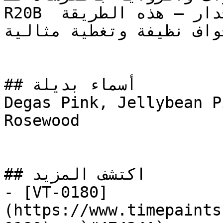
R20B قبل استخدام الرول لباقي الجدار — هذه الطريقة 
حواف نظيفة وتغطية مثالية
## أسماء بديلة

Degas Pink, Jellybean P
Rosewood

## اكتشف المزيد

- [VT-0180]
(https://www.timepaints