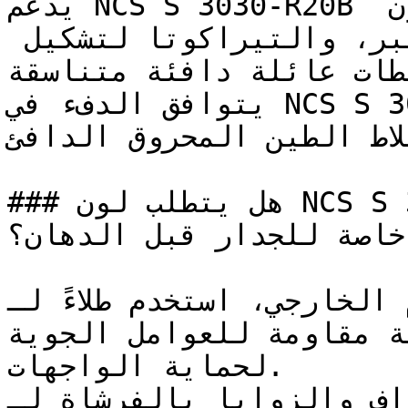
يدعم NCS S 3030-R20B لوحات الألوان عند دمجه مع لون 
التوت البري، والموف المغبر، والتيراكوتا لتشكيل 
ططات عائلة دافئة متناسقة
يتوافق الدفء في NCS S 3030-R20B مع الطوب الأحمر، 
لاط الطين المحروق الدافئ
### هل يتطلب لون NCS S 3030-R20B تأسيس أو معالجة 
خاصة للجدار قبل الدهان؟

للاستخدام الخارجي، استخدم طلاءً لـNCS
بتركيبة مقاومة للعوامل الجوية (Weather-
لحماية الواجهات.

د الحواف والزوايا بالفرشاة لـ