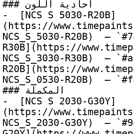
### أحادية اللون

-  [NCS S 5030-R20B]
(https://www.timepaints
NCS_S_5030-R20B)  — `#7
R30B](https://www.timep
NCS_S_3030-R30B)  — `#a
R20B](https://www.timep
NCS_S_0530-R20B)  — `#f
### المكملة

-  [NCS S 2030-G30Y]
(https://www.timepaints
NCS_S_2030-G30Y)  — `#9
G20Y](https://www.timep