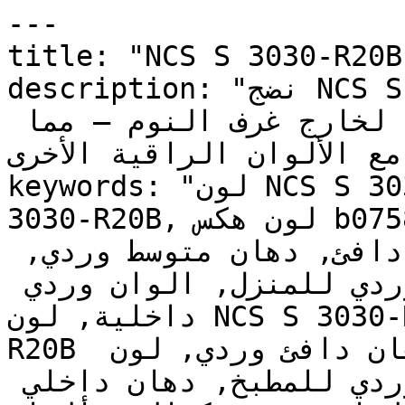
---

title: "NCS S 3030-R20B | وان | دهانات تايم
description: "نضج NCS S 3030-R20B في هذه الدرجة 
المتوسطة يجعله فعالاً ومناسباً لخارج غرف النوم — مما 
 مع الألوان الراقية الأخرى
keywords: "لون NCS S 3030-R20B, كود اللون NCS S 
3030-R20B, لون هكس b07588, دهان وردي, طلاء وردي, 
ألوان وردي للجدران, وردي دافئ, دهان متوسط وردي, 
لون وردي للغرف, لون وردي للمنزل, الوان وردي 
داخلية, لون NCS S 3030-R20B للدهان, NCS S 3030-
R20B دهان, ألوان وردي متوسط, دهان دافئ وردي, لون 
أحمر تحتي وردي, ألوان وردي للمطبخ, دهان داخلي 