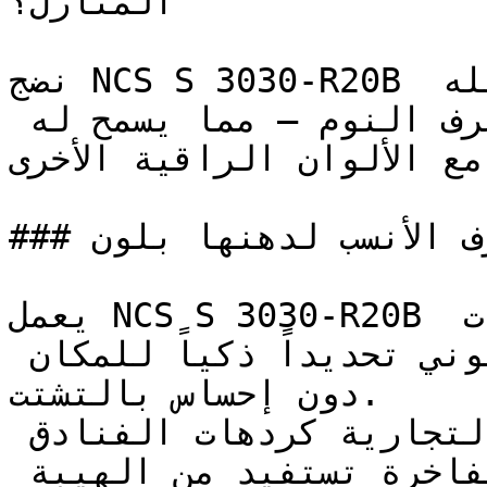
المنازل؟

نضج NCS S 3030-R20B في هذه الدرجة المتوسطة يجعله 
فعالاً ومناسباً لخارج غرف النوم — مما يسمح له 
 مع الألوان الراقية الأخرى
### ما هي الغرف الأنسب لدهنها بلون NCS S 3030-R20B؟

يعمل NCS S 3030-R20B بفعالية ممتازة في المساحات 
المفتوحة، حيث يوفر عمقه اللوني تحديداً ذكياً للمكان 
دون إحساس بالتشتت.

التصاميم الداخلية التجارية كردهات الفنادق 
(اللموبي) ومكاتب الشركات الفاخرة تستفيد من الهيبة 