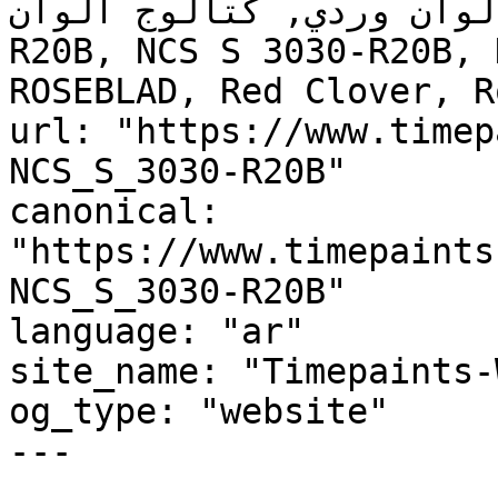
, لوحة ألوان وردي, كتالوج ألوان
R20B, NCS S 3030-R20B, 
ROSEBLAD, Red Clover, R
url: "https://www.timep
NCS_S_3030-R20B"

canonical: 
"https://www.timepaints
NCS_S_3030-R20B"

language: "ar"

site_name: "Timepaints-
og_type: "website"

---
