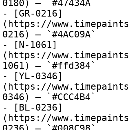
0180) — `#47434A`

- [GR-0216]
(https://www.timepaints
0216) — `#4AC09A`

- [N-1061]
(https://www.timepaints
1061) — `#ffd384`

- [YL-0346]
(https://www.timepaints
0346) — `#CCC4B4`

- [BL-0236]
(https://www.timepaints
0236) — `#008C98`
