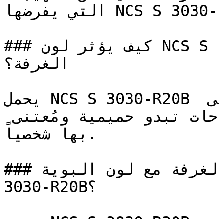
التي يفرضها NCS S 3030-R20B.

### كيف يؤثر لون NCS S 3030-R20B على الإضاءة واتساع 
الغرفة؟

يحمل NCS S 3030-R20B ارتباطات عاطفية دافئة تدل على 
الرعاية والترحيب، ليخلق مساحات تبدو حميمية ومُعتنى 
بها شخصياً.

### كيف أنسق ديكور الغرفة مع لون البوية NCS S 
3030-R20B؟
