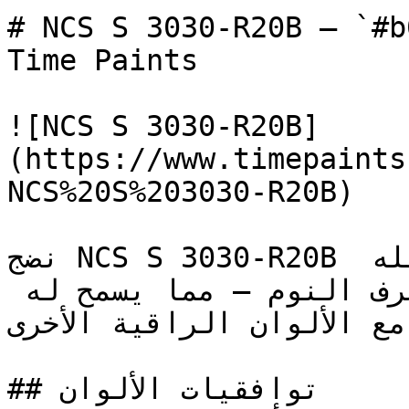
# NCS S 3030-R20B — `#b07588` — ون
Time Paints

![NCS S 3030-R20B]
(https://www.timepaints
NCS%20S%203030-R20B)

نضج NCS S 3030-R20B في هذه الدرجة المتوسطة يجعله 
فعالاً ومناسباً لخارج غرف النوم — مما يسمح له 
 مع الألوان الراقية الأخرى
## توافقيات الألوان
