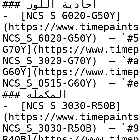
### أحادية اللون

-  [NCS S 6020-G50Y]
(https://www.timepaints
NCS_S_6020-G50Y)  — `#5
G70Y](https://www.timep
NCS_S_3020-G70Y)  — `#a
G60Y](https://www.timep
NCS_S_0515-G60Y)  — `#e
### المكملة

-  [NCS S 3030-R50B]
(https://www.timepaints
NCS_S_3030-R50B)  — `#9
R40B](https://www.timep