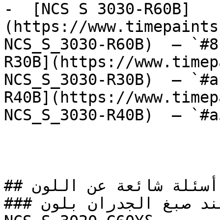
-  [NCS S 3030-R60B]
(https://www.timepaints
NCS_S_3030-R60B)  — `#8
R30B](https://www.timep
NCS_S_3030-R30B)  — `#a
R40B](https://www.timep
NCS_S_3030-R40B)  — `#a
## أسئلة شائعة عن اللون

### كيف تحصل على نتيجة مثالية عند صبغ الجدران بلون 