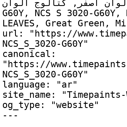
, لوحة ألوان أصفر, كتالوج ألوان
G60Y, NCS S 3020-G60Y, 
LEAVES, Great Green, Mi
url: "https://www.timep
NCS_S_3020-G60Y"

canonical: 
"https://www.timepaints
NCS_S_3020-G60Y"

language: "ar"

site_name: "Timepaints-
og_type: "website"

---
