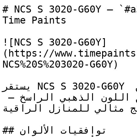
# NCS S 3020-G60Y — `#a3a67c` — ون
Time Paints

![NCS S 3020-G60Y]
(https://www.timepaints
NCS%20S%203020-G60Y)

يستقر NCS S 3020-G60Y في المنطقة الدافئة ليربط بين 
الطاقة المضيئة للأصفر وعمق اللون الذهبي الراسخ — 
دمج مثالي للمنازل الراقية
## توافقيات الألوان
