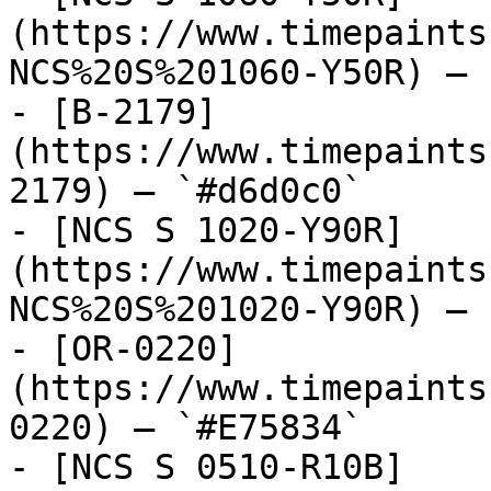
(https://www.timepaints
NCS%20S%201060-Y50R) — 
- [B-2179]
(https://www.timepaints
2179) — `#d6d0c0`

- [NCS S 1020-Y90R]
(https://www.timepaints
NCS%20S%201020-Y90R) — 
- [OR-0220]
(https://www.timepaints
0220) — `#E75834`

- [NCS S 0510-R10B]