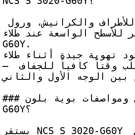
NCS S 3020-G60Y؟

استخدم فرشاة عالية الجودة للأطراف والكرانيش، ورول 
ير الوبر للأسطح الواسعة عند طلاء
G60Y.

تأكد من وجود تهوية جيدة أثناء طلاء 
— الألوان المتوسطة العمق تتطلب وقتاً كافياً للجفاف 
م بين الوجه الأول والثاني
### ما هي تفاصيل ومواصفات بوية بلون NCS S 3020-
G60Y؟

يستقر NCS S 3020-G60Y في المنطقة الدافئة ليربط بين 