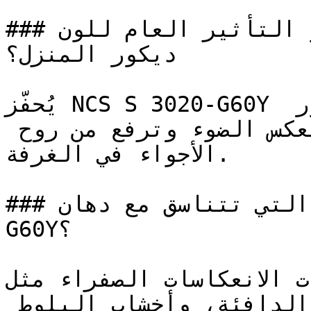
### ما هو التأثير العام للون NCS S 3020-G60Y على 
ديكور المنزل؟

يُحفّز NCS S 3020-G60Y النشاط الذهني ويعزز الشعور 
بالتفاؤل — فجودته المضيئة تعكس الضوء وترفع من روح 
الأجواء في الغرفة.

### ما هي الألوان التي تتناسق مع دهان NCS S 3020-
G60Y؟

الألوان ذات الانعكاسات الصفراء مثل N
تتناسق بشكل طبيعي مع الأخشاب الدافئة، وأخشاب البلوط 