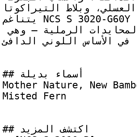
العسلي، وبلاط التيراكوتا.

يتناغم NCS S 3020-G60Y بامتياز مع درجات العنبر، 
الأوكر (الأصفر الداكن)، والمحايدات الرملية — وهي 
ه في الأساس اللوني الدافئ
## أسماء بديلة

Mother Nature, New Bamb
Misted Fern

## اكتشف المزيد
