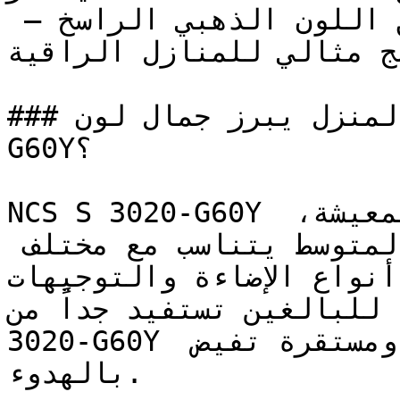
الطاقة المضيئة للأصفر وعمق اللون الذهبي الراسخ — 
دمج مثالي للمنازل الراقية
### في أي زوايا المنزل يبرز جمال لون NCS S 3020-
G60Y؟

NCS S 3020-G60Y هو خيار مرن جداً لغرف المعيشة، 
والمجالس، والدراسة — فعمقه المتوسط يتناسب مع مختلف 
أنواع الإضاءة والتوجيهات.

ممة للبالغين تستفيد جداً من
3020-G60Y الذي يخلق بيئة بصرية ناضجة ومستقرة تفيض 
بالهدوء.
