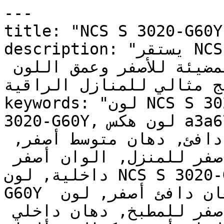
---

title: "NCS S 3020-G60Y | وان | دهانات تايم
description: "يستقر NCS S 3020-G60Y في المنطقة 
الدافئة ليربط بين الطاقة المضيئة للأصفر وعمق اللون 
مج مثالي للمنازل الراقية
keywords: "لون NCS S 3020-G60Y, كود اللون NCS S 
3020-G60Y, لون هكس a3a67c, دهان أصفر, طلاء أصفر, 
ألوان أصفر للجدران, أصفر دافئ, دهان متوسط أصفر, 
لون أصفر للغرف, لون أصفر للمنزل, الوان أصفر 
داخلية, لون NCS S 3020-G60Y للدهان, NCS S 3020-
G60Y دهان, ألوان أصفر متوسط, دهان دافئ أصفر, لون 
أصفر تحتي أصفر, ألوان أصفر للمطبخ, دهان داخلي 