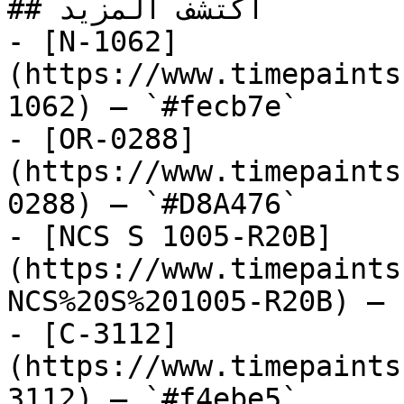
## اكتشف المزيد

- [N-1062]
(https://www.timepaints
1062) — `#fecb7e`

- [OR-0288]
(https://www.timepaints
0288) — `#D8A476`

- [NCS S 1005-R20B]
(https://www.timepaints
NCS%20S%201005-R20B) — 
- [C-3112]
(https://www.timepaints
3112) — `#f4ebe5`
