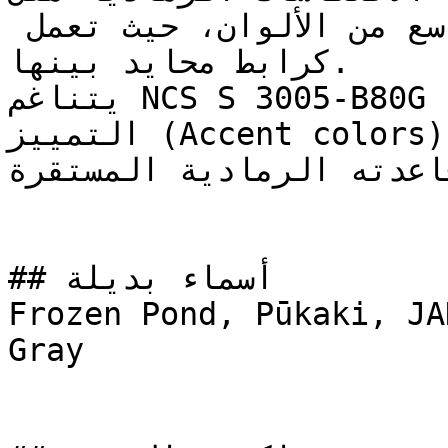
تتناسق بشكل ممتاز مع طيف واسع من الألوان، حيث تعمل 
كرابط محايد بينها.

يتناغم NCS S 3005-B80G بسهولة تامة مع ألوان 
التمييز (Accent colors) الدافئة والباردة على حد 
قاعدته الرمادية المستقرة
## أسماء بديلة

Frozen Pond, Pūkaki, JA
Gray
