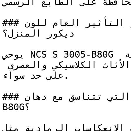
محافظة على الطابع الرسمي
### ما هو التأثير العام للون NCS S 3005-B80G على 
ديكور المنزل؟

يوحي NCS S 3005-B80G بالثبات والاتزان، ويوفر خلفية 
اعتمادية تدعم وتبرز ألوان الأثاث الكلاسيكي والعصري 
على حد سواء.

### ما هي الألوان التي تتناسق مع دهان NCS S 3005-
B80G؟

الألوان ذات الانعكاسات الرمادية مثل 