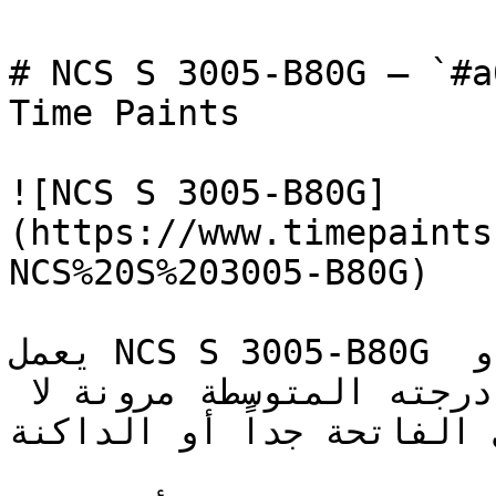
# NCS S 3005-B80G — `#a0aba7` — ون
Time Paints

![NCS S 3005-B80G]
(https://www.timepaints
NCS%20S%203005-B80G)

يعمل NCS S 3005-B80G بكفاءة كلون أساسي للجدران أو 
كلون تمييز — حيث تمنحه درجته المتوسطة مرونة لا 
 الفاتحة جداً أو الداكنة