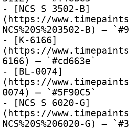
- [NCS S 3502-B]
(https://www.timepaints
NCS%20S%203502-B) — `#9
- [K-6166]
(https://www.timepaints
6166) — `#cd663e`

- [BL-0074]
(https://www.timepaints
0074) — `#5F90C5`

- [NCS S 6020-G]
(https://www.timepaints
NCS%20S%206020-G) — `#3