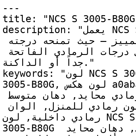
---

title: "NCS S 3005-B80G | وان | دهانات تايم
description: "يعمل NCS S 3005-B80G بكفاءة كلون 
أساسي للجدران أو كلون تمييز — حيث تمنحه درجته 
المتوسطة مرونة لا تتوفر في درجات الرمادي الفاتحة 
جداً أو الداكنة."

keywords: "لون NCS S 3005-B80G, كود اللون NCS S 
3005-B80G, لون هكس a0aba7, دهان رمادي, طلاء رمادي, 
ألوان رمادي للجدران, رمادي محايد, دهان متوسط 
رمادي, لون رمادي للغرف, لون رمادي للمنزل, الوان 
رمادي داخلية, لون NCS S 3005-B80G للدهان, NCS S 
3005-B80G دهان, ألوان رمادي متوسط, دهان محايد 