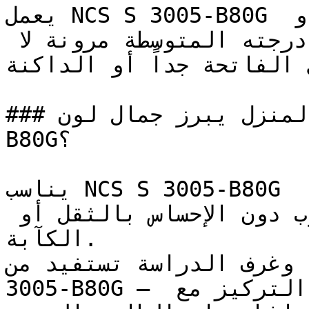
يعمل NCS S 3005-B80G بكفاءة كلون أساسي للجدران أو 
كلون تمييز — حيث تمنحه درجته المتوسطة مرونة لا 
 الفاتحة جداً أو الداكنة
### في أي زوايا المنزل يبرز جمال لون NCS S 3005-
B80G؟

يناسب NCS S 3005-B80G المجالس الرسمية وغرف الطعام، 
حيث يضيف عمقه الدفء المطلوب دون الإحساس بالثقل أو 
الكآبة.

زلية وغرف الدراسة تستفيد من
3005-B80G — فدرجته الثابتة تعزز التركيز مع 