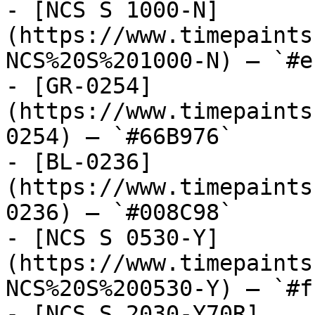
- [NCS S 1000-N]
(https://www.timepaints
NCS%20S%201000-N) — `#e
- [GR-0254]
(https://www.timepaints
0254) — `#66B976`

- [BL-0236]
(https://www.timepaints
0236) — `#008C98`

- [NCS S 0530-Y]
(https://www.timepaints
NCS%20S%200530-Y) — `#f
- [NCS S 2030-Y70R]