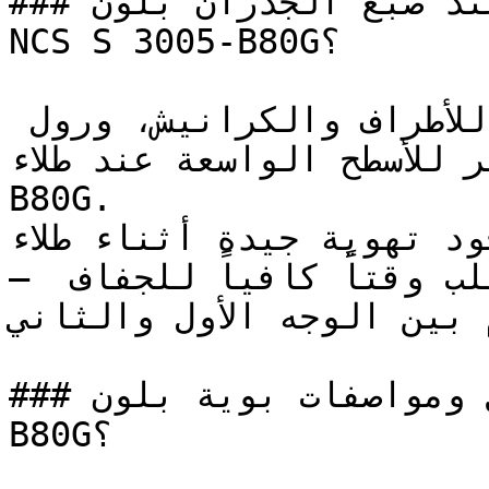
### كيف تحصل على نتيجة مثالية عند صبغ الجدران بلون 
NCS S 3005-B80G؟

استخدم فرشاة عالية الجودة للأطراف والكرانيش، ورول 
ير الوبر للأسطح الواسعة عند طلاء
B80G.

تأكد من وجود تهوية جيدة أثناء طلاء 
— الألوان المتوسطة العمق تتطلب وقتاً كافياً للجفاف 
م بين الوجه الأول والثاني
### ما هي تفاصيل ومواصفات بوية بلون NCS S 3005-
B80G؟
