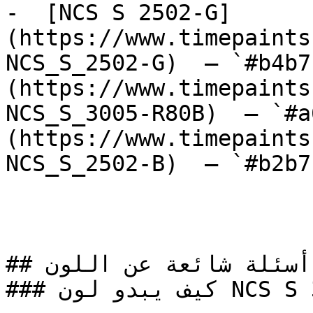
-  [NCS S 2502-G]
(https://www.timepaints
NCS_S_2502-G)  — `#b4b7
(https://www.timepaints
NCS_S_3005-R80B)  — `#a
(https://www.timepaints
NCS_S_2502-B)  — `#b2b7
## أسئلة شائعة عن اللون

### كيف يبدو لون NCS S 3000-N على جدران المنزل؟
