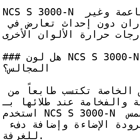
NCS S 3000-N هو رمادي متوسط بدرجة ناعمة وغير 
مشبعة، يضيف وزناً بصرياً للجدران دون إحداث تعارض في 
درجات حرارة الألوان الأخرى.
### هل لون NCS S 3000-N مناسب لغرف النوم أو 
المجالس؟

المكتبات وصالات الجلوس الخاصة تكتسب طابعاً من 
ة الهادئة والفخامة عند طلائها بـ
استخدم NCS S 3000-N في الغرف التي لا تدخلها الشمس 
مباشرة (الشمالية) لكسر برودة الإضاءة وإضافة دفء 
للغرفة.
