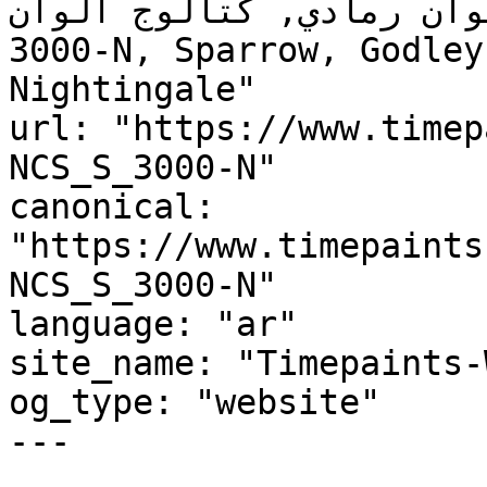
ألوان رمادي, كتالوج ألوان NCS S 3000-N, NC
3000-N, Sparrow, Godley
Nightingale"

url: "https://www.timep
NCS_S_3000-N"

canonical: 
"https://www.timepaints
NCS_S_3000-N"

language: "ar"

site_name: "Timepaints-
og_type: "website"

---
