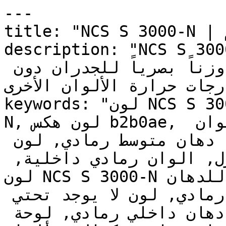
---

title: "NCS S 3000-N | الألوان | دهانات تايم"

description: "NCS S 3000-N دي متوسط بدرجة
ناعمة وغير مشبعة، يضيف وزناً بصرياً للجدران دون 
درجات حرارة الألوان الأخرى
keywords: "لون NCS S 3000-N, كود اللون NCS S 3000-
N, لون هكس b2b0ae, دهان رمادي, طلاء رمادي, ألوان 
رمادي للجدران, رمادي محايد, دهان متوسط رمادي, لون 
رمادي للغرف, لون رمادي للمنزل, الوان رمادي داخلية, 
لون NCS S 3000-N للدهان, NCS S 3000-N دهان, ألوان 
رمادي متوسط, دهان محايد رمادي, لون لا يوجد تحتي 
رمادي, ألوان رمادي للمطبخ, دهان داخلي رمادي, لوحة 