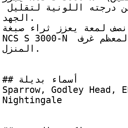
فوق أساس طلاء ملون قريب من درجته اللونية لتقليل 
الجهد.

 نصف لمعة يعزز ثراء صبغة
NCS S 3000-N ويوفر قابلية تنظيف ممتازة لمعظم غرف 
المنزل.

## أسماء بديلة

Sparrow, Godley Head, E
Nightingale
