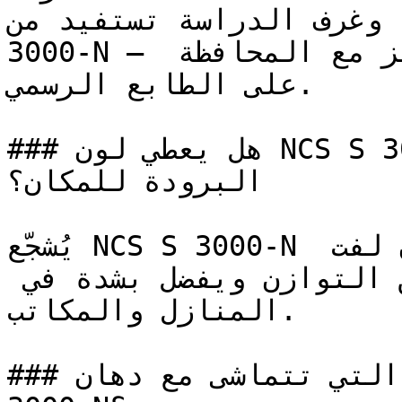
زلية وغرف الدراسة تستفيد من
3000-N — فدرجته الثابتة تعزز التركيز مع المحافظة 
على الطابع الرسمي.

### هل يعطي لون NCS S 3000-N إحساساً بالدفء أم 
البرودة للمكان؟

يُشجّع NCS S 3000-N على التأمل والهدوء دون لفت 
الانتباه — وهو لون يعبر عن التوازن ويفضل بشدة في 
المنازل والمكاتب.

### ما هي تدرجات الألوان التي تتماشى مع دهان NCS S 