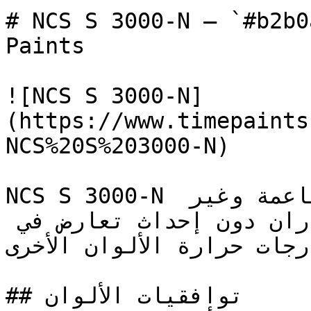
# NCS S 3000-N — `#b2b0ae` — اينة اللون
Paints

![NCS S 3000-N]
(https://www.timepaints
NCS%20S%203000-N)

NCS S 3000-N هو رمادي متوسط بدرجة ناعمة وغير 
مشبعة، يضيف وزناً بصرياً للجدران دون إحداث تعارض في 
درجات حرارة الألوان الأخرى.
## توافقيات الألوان
