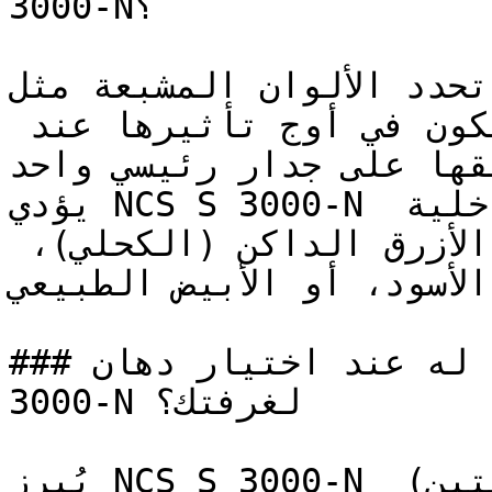
3000-N؟

تحدد الألوان المشبعة مثل NCS S 3000-N التصاميم 
المعاصرة الجريئة — وتكون في أوج تأثيرها عند 
تطبيقها على جدار رئيسي واحد (Accent 
يؤدي NCS S 3000-N دوره بقوة في التصاميم الداخلية 
ذات التباين العالي إلى جانب الأزرق الداكن (الكحلي)، 
 الأسود، أو الأبيض الطبيعي
### ما الذي يجب الانتباه له عند اختيار دهان NCS S 
3000-N لغرفتك؟

يُبرز NCS S 3000-N عمقه الكامل بطلاء وجهين (طبقتين) 