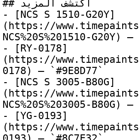
## اكتشف المزيد

- [NCS S 1510-G20Y]
(https://www.timepaints
NCS%20S%201510-G20Y) — 
- [RY-0178]
(https://www.timepaints
0178) — `#9E8D77`

- [NCS S 3005-B80G]
(https://www.timepaints
NCS%20S%203005-B80G) — 
- [YG-0193]
(https://www.timepaints
0193) — `#8C7E32`
