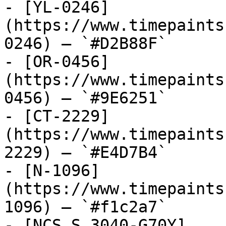
- [YL-0246]
(https://www.timepaints
0246) — `#D2B88F`

- [OR-0456]
(https://www.timepaints
0456) — `#9E6251`

- [CT-2229]
(https://www.timepaints
2229) — `#E4D7B4`

- [N-1096]
(https://www.timepaints
1096) — `#f1c2a7`

- [NCS S 3040-G70Y]