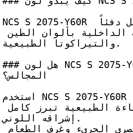
### كيف يبدو لون NCS S 2075-Y60R على جدران المنزل؟

NCS S 2075-Y60R برتقالي متوسط وهادئ يحمل دفئاً 
ترابياً، ليربط المساحات الداخلية بألوان الطين 
والتيراكوتا الطبيعية.

### هل لون NCS S 2075-Y60R مناسب لغرف النوم أو 
المجالس؟

استخدم NCS S 2075-Y60R في الغرف المضاءة جيداً 
لتعظيم تأثيره البصري — فالإضاءة الطبيعية تبرز كامل 
إشراقه اللوني.

المطابخ ذات التصميم العصري الجريء وغرف الطعام 