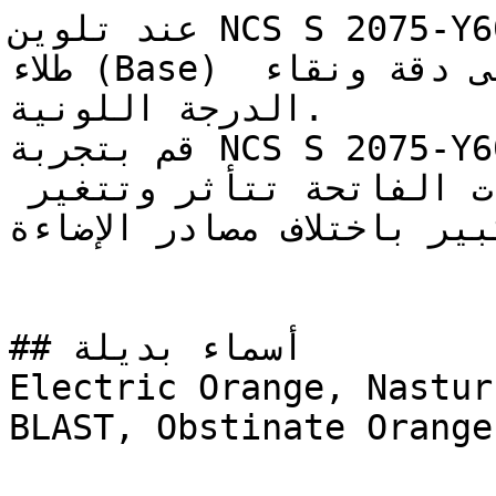
عند تلوين NCS S 2075-Y60R، تأكد من استخدام أساس 
طلاء (Base) أبيض عالي الجودة للحفاظ على دقة ونقاء 
الدرجة اللونية.

قم بتجربة NCS S 2075-Y60R على مساحة صغيرة أو لوحة 
عينة قبل اعتماده — فالدرجات الفاتحة تتأثر وتتغير 
كبير باختلاف مصادر الإضاءة
## أسماء بديلة

Electric Orange, Nastur
BLAST, Obstinate Orange