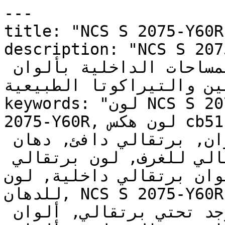
---

title: "NCS S 2075-Y60R | وان | دهانات تايم
description: "NCS S 2075-Y60R سط وهادئ
يحمل دفئاً ترابياً، ليربط المساحات الداخلية بألوان 
لطين والتيراكوتا الطبيعية
keywords: "لون NCS S 2075-Y60R, كود اللون NCS S 
2075-Y60R, لون هكس cb511b, دهان برتقالي, طلاء 
برتقالي, ألوان برتقالي للجدران, برتقالي دافئ, دهان 
فاتح برتقالي, لون برتقالي للغرف, لون برتقالي 
للمنزل, الوان برتقالي داخلية, لون N
للدهان, NCS S 2075-Y60R دهان, ألوان برتقالي فاتح, 
دهان دافئ برتقالي, لون لا يوجد تحتي برتقالي, ألوان 