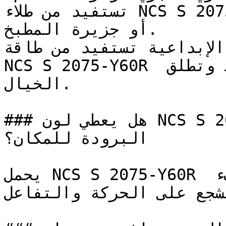
تستفيد من طلاء NCS S 2075-Y60R على الخزائن السفلية 
أو جزيرة المطبخ.

الإبداعية تستفيد من طاقة
NCS S 2075-Y60R الإيجابية التي تحفز النشاط وتطلق 
الخيال.

### هل يعطي لون NCS S 2075-Y60R إحساساً بالدفء أم 
البرودة للمكان؟

يحمل NCS S 2075-Y60R حيوية ودّية ومرحبة تزيد من دفء 
تشجع على الحركة والتفاعل