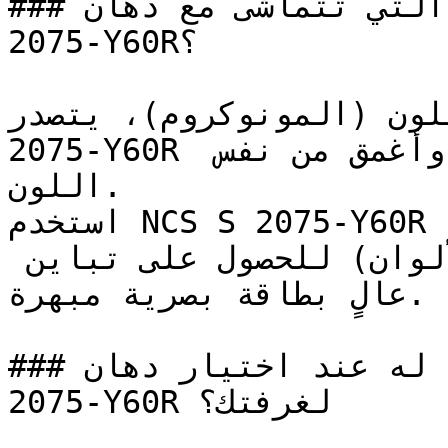
### ما هي تدرجات الألوان التي تتماشى مع دهان NCS S 
2075-Y60R؟

 اللون (المونوكروم)، يتصدر
2075-Y60R المشهد، مدعوماً بدرجات أفتح وأغمق من نفس 
اللون.

استخدم NCS S 2075-Y60R جنباً إلى جنب مع لونه 
التكميلي (المعاكس في عجلة الألوان) للحصول على تباين 
عالٍ بطاقة بصرية مبهرة.

### ما الذي يجب الانتباه له عند اختيار دهان NCS S 
2075-Y60R لغرفتك؟
