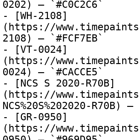
0202) — `#C0C2C6`

- [WH-2108]
(https://www.timepaints
2108) — `#FCF7EB`

- [VT-0024]
(https://www.timepaints
0024) — `#CACCE5`

- [NCS S 2020-R70B]
(https://www.timepaints
NCS%20S%202020-R70B) — 
- [GR-0950]
(https://www.timepaints
0950) — `#969D95`
