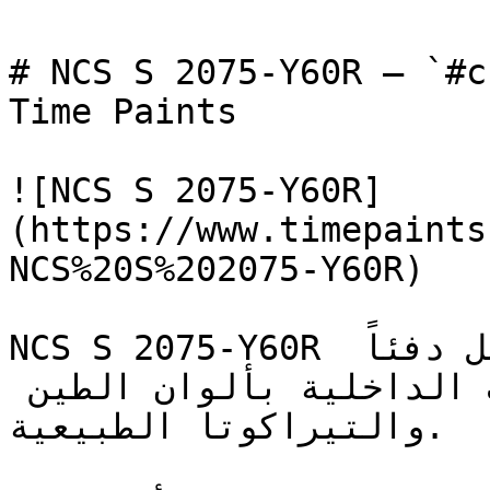
# NCS S 2075-Y60R — `#cb511b` — ون
Time Paints

![NCS S 2075-Y60R]
(https://www.timepaints
NCS%20S%202075-Y60R)

NCS S 2075-Y60R برتقالي متوسط وهادئ يحمل دفئاً 
ترابياً، ليربط المساحات الداخلية بألوان الطين 
والتيراكوتا الطبيعية.
