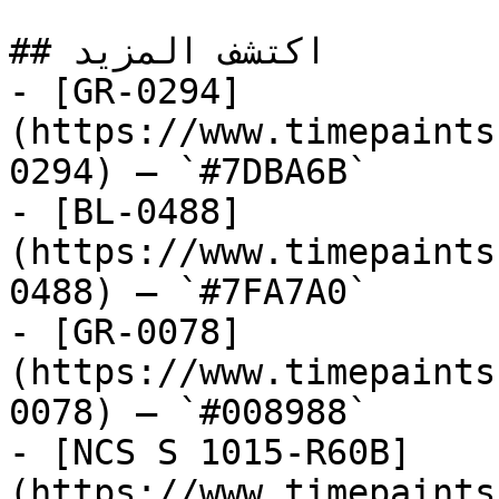
## اكتشف المزيد

- [GR-0294]
(https://www.timepaints
0294) — `#7DBA6B`

- [BL-0488]
(https://www.timepaints
0488) — `#7FA7A0`

- [GR-0078]
(https://www.timepaints
0078) — `#008988`

- [NCS S 1015-R60B]
(https://www.timepaints