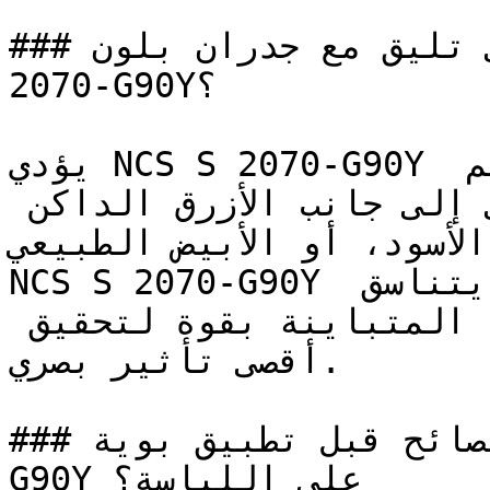
### ما ألوان الأثاث التي تليق مع جدران بلون NCS S 
2070-G90Y؟

يؤدي NCS S 2070-G90Y دوره بقوة في التصاميم 
الداخلية ذات التباين العالي إلى جانب الأزرق الداكن 
(لأسود، أو الأبيض الطبيعي
NCS S 2070-G90Y هو لون مشبع وعالي الكثافة، يتناسق 
بشكل رائع مع الألوان المحايدة المتباينة بقوة لتحقيق 
أقصى تأثير بصري.

### ما هي أهم النصائح قبل تطبيق بوية NCS S 2070-
G90Y على اللياسة؟
