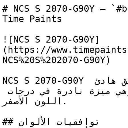
# NCS S 2070-G90Y — `#bca100` — ون
Time Paints

![NCS S 2070-G90Y]
(https://www.timepaints
NCS%20S%202070-G90Y)

NCS S 2070-G90Y أصفر دافئ ومتوسط النطاق بعمق هادئ 
يجمع بين الثبات والإشراق — وهي ميزة نادرة في درجات 
اللون الأصفر.

## توافقيات الألوان
