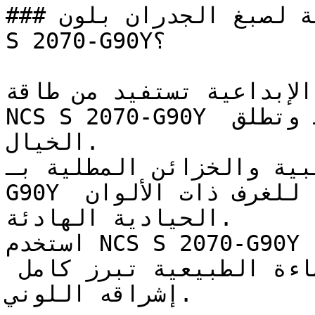
### ما هي المساحات المثالية لصبغ الجدران بلون NCS 
S 2070-G90Y؟

الإبداعية تستفيد من طاقة
NCS S 2070-G90Y الإيجابية التي تحفز النشاط وتطلق 
الخيال.

ث الجانبية والخزائن المطلية بـ
G90Y تضيف لمسة حيوية رائعة للغرف ذات الألوان 
الحيادية الهادئة.

استخدم NCS S 2070-G90Y في الغرف المضاءة جيداً 
لتعظيم تأثيره البصري — فالإضاءة الطبيعية تبرز كامل 
إشراقه اللوني.
