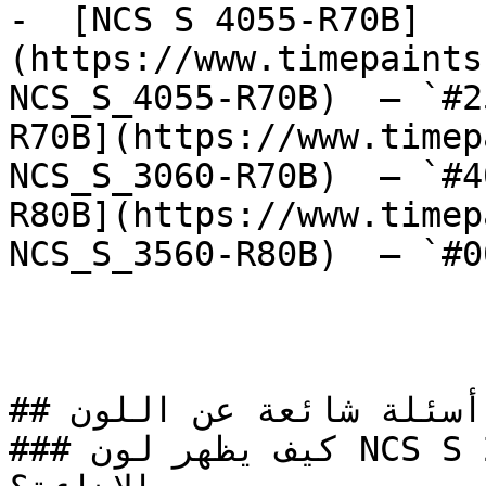
-  [NCS S 4055-R70B]
(https://www.timepaints
NCS_S_4055-R70B)  — `#2
R70B](https://www.timep
NCS_S_3060-R70B)  — `#4
R80B](https://www.timep
NCS_S_3560-R80B)  — `#0
## أسئلة شائعة عن اللون

### كيف يظهر لون NCS S 2070-G90Y في الغرف مع 