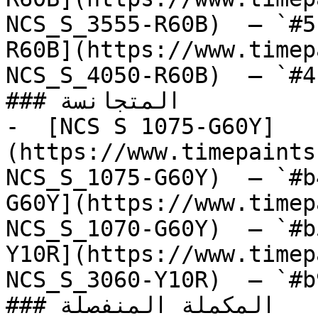
NCS_S_3555-R60B)  — `#5
R60B](https://www.timep
NCS_S_4050-R60B)  — `#4
### المتجانسة

-  [NCS S 1075-G60Y]
(https://www.timepaints
NCS_S_1075-G60Y)  — `#b
G60Y](https://www.timep
NCS_S_1070-G60Y)  — `#b
Y10R](https://www.timep
NCS_S_3060-Y10R)  — `#b
### المكملة المنفصلة
