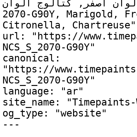
ألوان أصفر, كتالوج ألوان NCS S 2070-G90Y, NCS 
2070-G90Y, Marigold, Fr
Citronella, Chartreuse"

url: "https://www.timep
NCS_S_2070-G90Y"

canonical: 
"https://www.timepaints
NCS_S_2070-G90Y"

language: "ar"

site_name: "Timepaints-
og_type: "website"

---
