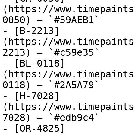
(https://www.timepaints
0050) — `#59AEB1`

- [B-2213]
(https://www.timepaints
2213) — `#c59e35`

- [BL-0118]
(https://www.timepaints
0118) — `#2A5A79`

- [H-7028]
(https://www.timepaints
7028) — `#edb9c4`

- [OR-4825]