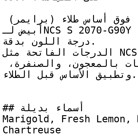
يُنصح بطلاء وجهين (طبقتين) فوق أساس طلاء (برايمر) 
أبيض لـNCS S 2070-G90Y لضمان تغطية متساوية وإبراز 
درجة اللون بدقة.

الدرجات الفاتحة مثل NCS S 2070-G90Y تتطلب تجهيزاً 
سليماً للسطح — معالجة التشققات بالمعجون، والصنفرة، 
وتطبيق الأساس قبل الطلاء.

## أسماء بديلة

Marigold, Fresh Lemon, 
Chartreuse
