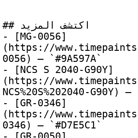
## اكتشف المزيد

- [MG-0056]
(https://www.timepaints
0056) — `#9A597A`

- [NCS S 2040-G90Y]
(https://www.timepaints
NCS%20S%202040-G90Y) — 
- [GR-0346]
(https://www.timepaints
0346) — `#D7E5C1`

- [GR-0050]