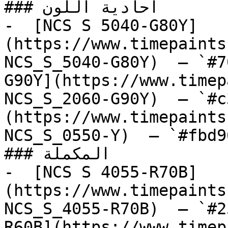
### أحادية اللون

-  [NCS S 5040-G80Y]
(https://www.timepaints
NCS_S_5040-G80Y)  — `#7
G90Y](https://www.timep
NCS_S_2060-G90Y)  — `#c
(https://www.timepaints
NCS_S_0550-Y)  — `#fbd9
### المكملة

-  [NCS S 4055-R70B]
(https://www.timepaints
NCS_S_4055-R70B)  — `#2
R60B](https://www.timep