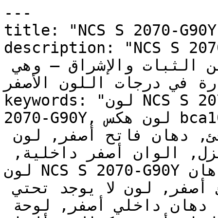
---

title: "NCS S 2070-G90Y | وان | دهانات تايم
description: "NCS S 2070-G90Y ومتوسط
النطاق بعمق هادئ يجمع بين الثبات والإشراق — وهي 
ادرة في درجات اللون الأصفر
keywords: "لون NCS S 2070-G90Y, كود اللون NCS S 
2070-G90Y, لون هكس bca100, دهان أصفر, طلاء أصفر, 
ألوان أصفر للجدران, أصفر دافئ, دهان فاتح أصفر, لون 
أصفر للغرف, لون أصفر للمنزل, الوان أصفر داخلية, 
لون NCS S 2070-G90Y للدهان, NCS S 2070-G90Y دهان, 
ألوان أصفر فاتح, دهان دافئ أصفر, لون لا يوجد تحتي 
أصفر, ألوان أصفر للمطبخ, دهان داخلي أصفر, لوحة 