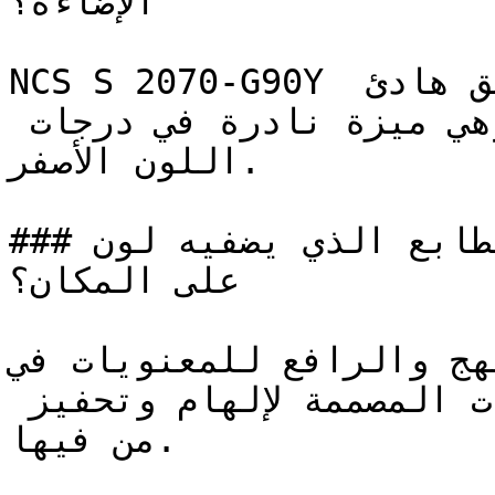
الإضاءة؟

NCS S 2070-G90Y أصفر دافئ ومتوسط النطاق بعمق هادئ 
يجمع بين الثبات والإشراق — وهي ميزة نادرة في درجات 
اللون الأصفر.

### ما هو الطابع الذي يضفيه لون NCS S 2070-G90Y 
على المكان؟

الطابع المبهج والرافع للمعنويات في
يجعله الخيار الطبيعي للمساحات المصممة لإلهام وتحفيز 
من فيها.
