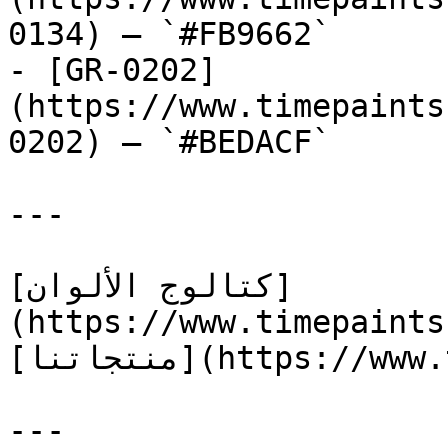
0134) — `#FB9662`

- [GR-0202]
(https://www.timepaints
0202) — `#BEDACF`

---

[كتالوج الألوان]
(https://www.timepaints
[منتجاتنا](https://www.timepaints.com/ar/products)

---
