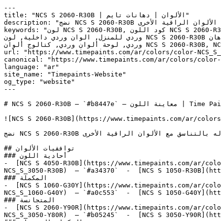
---

title: "NCS S 2060-R30B | الألوان | دهانات تايم"

description: "نضج NCS S 2060-R30B في هذه الدرجة المتوسطة يجعله فعالاً ومناسباً لخارج غرف النوم — مما يسمح له بالتناسق مع الألوان الراقية الأخرى."

keywords: "لون NCS S 2060-R30B, كود اللون NCS S 2060-R30B, لون هكس b8447e, دهان وردي, طلاء وردي, ألوان وردي للجدران, وردي دافئ, دهان فاتح وردي, لون وردي للغرف, لون 
وردي للمنزل, الوان وردي داخلية, لون NCS S 2060-R30B للدهان, NCS S 2060-R30B دهان, ألوان وردي فاتح, دهان دافئ وردي, لون لا يوجد تحتي وردي, ألوان وردي للمطبخ, دهان داخلي 
وردي, لوحة ألوان وردي, كتالوج ألوان NCS S 2060-R30B, NCS S 2060-R30B, Diva Glam, Glamour Pink, مونرو, MONROE, Exuberant Pink, Crushed Berries"

url: "https://www.timepaints.com/ar/colors/color-NCS_S_
canonical: "https://www.timepaints.com/ar/colors/color-
language: "ar"

site_name: "Timepaints-Website"

og_type: "website"

---

# NCS S 2060-R30B — `#b8447e` — معاينة اللون | Time Paints

![NCS S 2060-R30B](https://www.timepaints.com/ar/colors
نضج NCS S 2060-R30B في هذه الدرجة المتوسطة يجعله فعالاً ومناسباً لخارج غرف النوم — مما يسمح له بالتناسق مع الألوان الراقية الأخرى.

## توافقيات الألوان

### أحادية اللون

-  [NCS S 4050-R30B](https://www.timepaints.com/ar/colo
NCS_S_3050-R30B)  — `#a34370`  -  [NCS S 1050-R30B](htt
### المكملة

-  [NCS S 1060-G30Y](https://www.timepaints.com/ar/colo
NCS_S_1060-G40Y)  — `#a0c553`  -  [NCS S 1050-G40Y](htt
### المتجانسة

-  [NCS S 2060-Y90R](https://www.timepaints.com/ar/colo
NCS_S_3050-Y80R)  — `#b05245`  -  [NCS S 3050-Y90R](htt