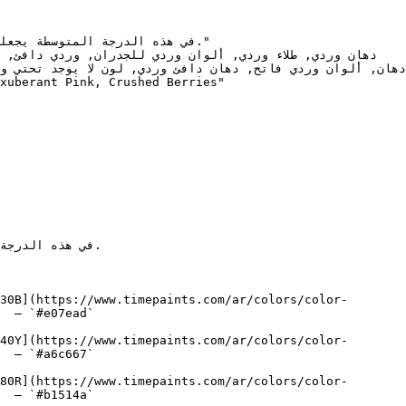
30B](https://www.timepaints.com/ar/colors/color-
  — `#e07ead`  

40Y](https://www.timepaints.com/ar/colors/color-
  — `#a6c667`  

80R](https://www.timepaints.com/ar/colors/color-
  — `#b1514a`  
