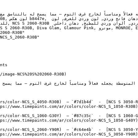
2060-R30B"

NCS_S_2060-R30B"

/image-NCS%20S%202060-R30B)

rs/color-NCS_S_4050-R30B)  — `#7d1b4d`  -  [NCS S 3050-R
ps://www.timepaints.com/ar/colors/color-NCS_S_1050-R30B)
rs/color-NCS_S_1060-G30Y)  — `#87c35c`  -  [NCS S 1060-G
ps://www.timepaints.com/ar/colors/color-NCS_S_1050-G40Y)
rs/color-NCS_S_2060-Y90R)  — `#c64e4b`  -  [NCS S 3050-Y
ps://www.timepaints.com/ar/colors/color-NCS_S_3050-Y90R)