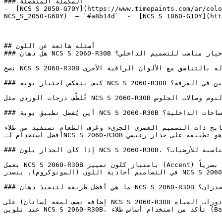
### المكملة المنفصلة

-  [NCS S 2050-G70Y](https://www.timepaints.com/ar/colo
NCS_S_2050-G60Y)  — `#a8b14d`  -  [NCS S 1060-G10Y](htt
## أسئلة شائعة عن اللون

### هل دهان NCS S 2060-R30B خيار مناسب للتصميم الداخلي؟

نضج NCS S 2060-R30B في هذه الدرجة المتوسطة يجعله فعالاً ومناسباً لخارج غرف النوم — مما يسمح له بالتناسق مع الألوان الراقية الأخرى.

### كيف ينعكس اختيار بوية NCS S 2060-R30B على نفسية الجالسين في الغرفة؟

تُلطّف درجات الوردي مثل NCS S 2060-R30B قسوة الزوايا والمساحات وتُدخل إحساساً بالدفء، خاصة في غرف النوم وصالات الجلوس.

### أين يُفضل تطبيق بوية NCS S 2060-R30B في المساحات الداخلية؟

المطابخ ذات التصميم العصري الجريء وغرف الطعام تستفيد من طلاء NCS S 2060-R30B خزائن السفلية أو جزيرة المطبخ
أفضل استخدام لـNCS S 2060-R30B هو تطبيقه على جدار رئيسي (Accent Wall) أو على سطح محدد لإبراز قوة لونه وتشبعه.

### إذا كان الجدار بلون NCS S 2060-R30B، فما هي الألوان المناسبة للأرضيات؟

يعمل NCS S 2060-R30B بامتياز كلون تمييز (Accent) على خلفيات من ألوان الجريج الهادئة أو الحجر الفاتح التي لا تتنافس معه بصرياً.

في التصاميم أحادية اللون (المونوكروم)، يتصدر NCS S 2060-R30B المشهد، مدعوماً بدرجات أفتح وأغمق من نفس اللون.

### ما هي أفضل طريقة لتنفيذ دهان NCS S 2060-R30B على الجدران؟

إضافة نصف لمعة (ساتان) على NCS S 2060-R30B تمنح الجدار عمقاً خفيفاً مع سهولة في التنظيف، مما يجعله مناسباً جداً للمطابخ ودورات المياه.

عند تلوين NCS S 2060-R30B، تأكد من استخدام أساس طلاء (Base) أبيض عالي الجودة للحفاظ على دقة ونقاء الدرجة اللونية.
