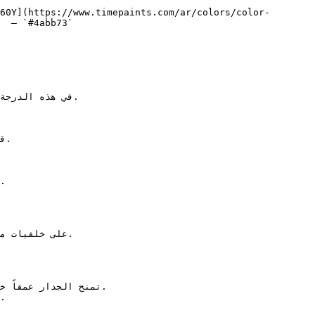
60Y](https://www.timepaints.com/ar/colors/color-
  — `#4abb73`  
