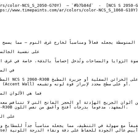
rs/color-NCS_S_2050-G70Y)  — `#b7b84d`  -  [NCS S 2050-G
ps://www.timepaints.com/ar/colors/color-NCS_S_1060-G10Y)
على ال.
