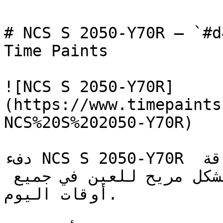
# NCS S 2050-Y70R — `#d47155` — ون
Time Paints

![NCS S 2050-Y70R]
(https://www.timepaints
NCS%20S%202050-Y70R)

دفء NCS S 2050-Y70R في درجته المتوسطة يوفر الطاقة 
الحيوية للون البرتقالي بشكل مريح للعين في جميع 
أوقات اليوم.
