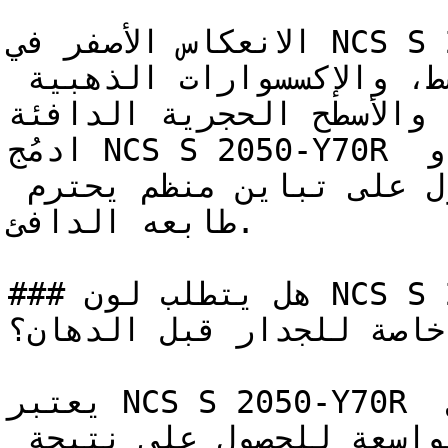
الانعكاس الأصفر في NCS S 2050-Y70R يجعله يتكامل 
بروعة مع النحاس الممشط، والإكسسوارات الذهبية 
، والأسطح الحجرية الدافئة
ادمُج NCS S 2050-Y70R مع الأخضر الغابي العميق أو 
الأزرق الكحلي (النيفي) للحصول على تباين منظم يحترم 
طابعه الدافئ.

### هل يتطلب لون NCS S 2050-Y70R تأسيس أو معالجة 
خاصة للجدار قبل الدهان؟

يعتبر NCS S 2050-Y70R مثالياً للتطبيق باستخدام رول 
الطلاء على مساحات الجدران الواسعة للحصول على نتيجة 