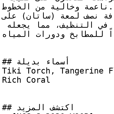
ناعمة وخالية من الخطوط.

إضافة نصف لمعة (ساتان) على NCS S 2050-Y70R
الجدار عمقاً خفيفاً مع سهولة في التنظيف، مما يجعله 
جداً للمطابخ ودورات المياه
## أسماء بديلة

Tiki Torch, Tangerine Flake, بيت, BEAT, 
Rich Coral

## اكتشف المزيد
