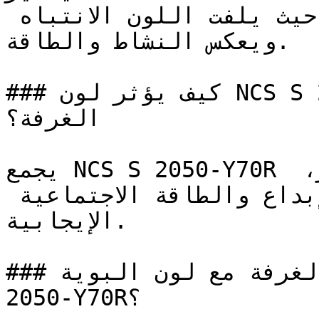
كالمقاهي ومحلات التجزئة، حيث يلفت اللون الانتباه 
ويعكس النشاط والطاقة.

### كيف يؤثر لون NCS S 2050-Y70R على الإضاءة واتساع 
الغرفة؟

يجمع NCS S 2050-Y70R بين دفء الأحمر وتفاؤل الأصفر، 
منتجاً لوناً يرتبط بقوة بالإبداع والطاقة الاجتماعية 
الإيجابية.

### كيف أنسق ديكور الغرفة مع لون البوية NCS S 
2050-Y70R؟
