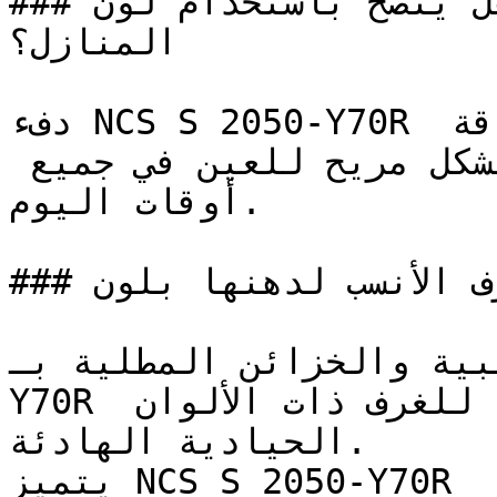
### هل يُنصح باستخدام لون NCS S 2050-Y70R لطلاء 
المنازل؟

دفء NCS S 2050-Y70R في درجته المتوسطة يوفر الطاقة 
الحيوية للون البرتقالي بشكل مريح للعين في جميع 
أوقات اليوم.

### ما هي الغرف الأنسب لدهنها بلون NCS S 2050-Y70R؟

ث الجانبية والخزائن المطلية بـ
Y70R تضيف لمسة حيوية رائعة للغرف ذات الألوان 
الحيادية الهادئة.

يتميز NCS S 2050-Y70R في الفراغات التجارية 