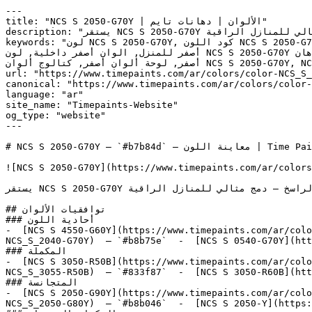
---

title: "NCS S 2050-G70Y | الألوان | دهانات تايم"

description: "يستقر NCS S 2050-G70Y في المنطقة الدافئة ليربط بين الطاقة المضيئة للأصفر وعمق اللون الذهبي الراسخ — دمج مثالي للمنازل الراقية."

keywords: "لون NCS S 2050-G70Y, كود اللون NCS S 2050-G70Y, لون هكس b7b84d, دهان أصفر, طلاء أصفر, ألوان أصفر للجدران, أصفر دافئ, دهان فاتح أصفر, لون أصفر للغرف, لون 
أصفر للمنزل, الوان أصفر داخلية, لون NCS S 2050-G70Y للدهان, NCS S 2050-G70Y دهان, ألوان أصفر فاتح, دهان دافئ أصفر, لون أصفر تحتي أصفر, ألوان أصفر للمطبخ, دهان داخلي 
أصفر, لوحة ألوان أصفر, كتالوج ألوان NCS S 2050-G70Y, NCS S 2050-G70Y, Japanese Fern, Pickled, ZIPPY GREEN, Limón Fresco, Limeade"

url: "https://www.timepaints.com/ar/colors/color-NCS_S_
canonical: "https://www.timepaints.com/ar/colors/color-
language: "ar"

site_name: "Timepaints-Website"

og_type: "website"

---

# NCS S 2050-G70Y — `#b7b84d` — معاينة اللون | Time Paints

![NCS S 2050-G70Y](https://www.timepaints.com/ar/colors
يستقر NCS S 2050-G70Y في المنطقة الدافئة ليربط بين الطاقة المضيئة للأصفر وعمق اللون الذهبي الراسخ — دمج مثالي للمنازل الراقية.

## توافقيات الألوان

### أحادية اللون

-  [NCS S 4550-G60Y](https://www.timepaints.com/ar/colo
NCS_S_2040-G70Y)  — `#b8b75e`  -  [NCS S 0540-G70Y](htt
### المكملة

-  [NCS S 3050-R50B](https://www.timepaints.com/ar/colo
NCS_S_3055-R50B)  — `#833f87`  -  [NCS S 3050-R60B](htt
### المتجانسة

-  [NCS S 2050-G90Y](https://www.timepaints.com/ar/colo
NCS_S_2050-G80Y)  — `#b8b046`  -  [NCS S 2050-Y](https: