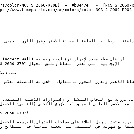
rs/color-NCS_S_2060-R30B)  — `#b8447e`  -  [NCS S 2060-R
ps://www.timepaints.com/ar/colors/color-NCS_S_2060-R20B)