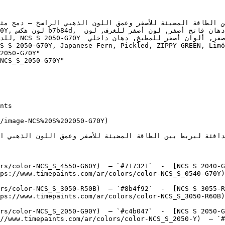
2050-G70Y"

NCS_S_2050-G70Y"

/image-NCS%20S%202050-G70Y)

rs/color-NCS_S_4550-G60Y)  — `#717321`  -  [NCS S 2040-G
ps://www.timepaints.com/ar/colors/color-NCS_S_0540-G70Y)
rs/color-NCS_S_3050-R50B)  — `#8b4f92`  -  [NCS S 3055-R
ps://www.timepaints.com/ar/colors/color-NCS_S_3050-R60B)
rs/color-NCS_S_2050-G90Y)  — `#c4b047`  -  [NCS S 2050-G
//www.timepaints.com/ar/colors/color-NCS_S_2050-Y)  — `#