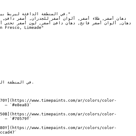
70Y](https://www.timepaints.com/ar/colors/color-
  — `#e8ea83`  

50B](https://www.timepaints.com/ar/colors/color-
  — `#70579f`  

80Y](https://www.timepaints.com/ar/colors/color-
ccad47`  
