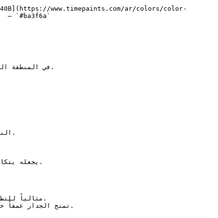
40B](https://www.timepaints.com/ar/colors/color-
  — `#ba3f6a`  
