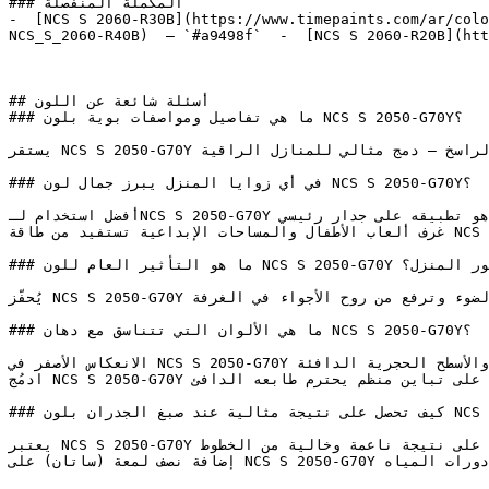
### المكملة المنفصلة

-  [NCS S 2060-R30B](https://www.timepaints.com/ar/colo
NCS_S_2060-R40B)  — `#a9498f`  -  [NCS S 2060-R20B](htt
## أسئلة شائعة عن اللون

### ما هي تفاصيل ومواصفات بوية بلون NCS S 2050-G70Y؟

يستقر NCS S 2050-G70Y في المنطقة الدافئة ليربط بين الطاقة المضيئة للأصفر وعمق اللون الذهبي الراسخ — دمج مثالي للمنازل الراقية.

### في أي زوايا المنزل يبرز جمال لون NCS S 2050-G70Y؟

أفضل استخدام لـNCS S 2050-G70Y هو تطبيقه على جدار رئيسي (Accent Wall) أو على سطح محدد لإبراز قوة لونه وتشبعه.

غرف ألعاب الأطفال والمساحات الإبداعية تستفيد من طاقة NCS S 2050-G70Y الإيجابية التي تحفز النشاط وتطلق الخيال.

### ما هو التأثير العام للون NCS S 2050-G70Y على ديكور المنزل؟

يُحفّز NCS S 2050-G70Y النشاط الذهني ويعزز الشعور بالتفاؤل — فجودته المضيئة تعكس الضوء وترفع من روح الأجواء في الغرفة.

### ما هي الألوان التي تتناسق مع دهان NCS S 2050-G70Y؟

الانعكاس الأصفر في NCS S 2050-G70Y يجعله يتكامل بروعة مع النحاس الممشط، والإكسسوارات الذهبية المعتقة، والأسطح الحجرية الدافئة.

ادمُج NCS S 2050-G70Y مع الأخضر الغابي العميق أو الأزرق الكحلي (النيفي) للحصول على تباين منظم يحترم طابعه الدافئ.

### كيف تحصل على نتيجة مثالية عند صبغ الجدران بلون NCS S 2050-G70Y؟

يعتبر NCS S 2050-G70Y مثالياً للتطبيق باستخدام رول الطلاء على مساحات الجدران الواسعة للحصول على نتيجة ناعمة وخالية من الخطوط.

إضافة نصف لمعة (ساتان) على NCS S 2050-G70Y تمنح الجدار عمقاً خفيفاً مع سهولة في التنظيف، مما يجعله مناسباً جداً للمطابخ ودورات المياه.
