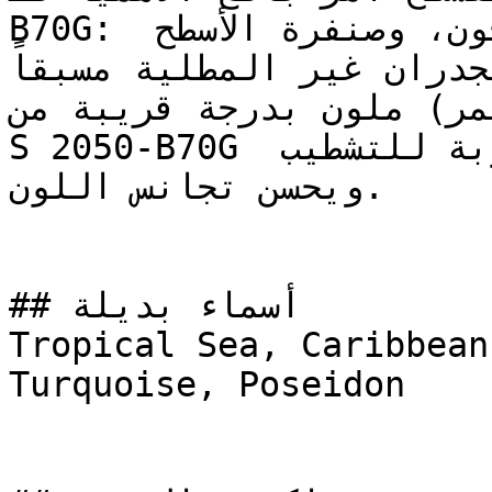
B70G: قم بمعالجة الشقوق بالمعجون، وصنفرة الأسطح 
جدران غير المطلية مسبقاً
رايمر) ملون بدرجة قريبة من
S 2050-B70G يقلل من عدد الأوجه المطلوبة للتشطيب 
ويحسن تجانس اللون.

## أسماء بديلة

Tropical Sea, Caribbean
Turquoise, Poseidon
