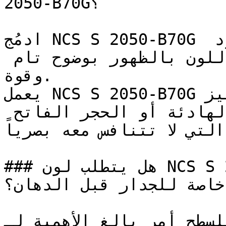
2050-B70G؟

ادمُج NCS S 2050-B70G مع الأبيض الناصع أو الأسود 
العميق للسماح لقيمة هذا اللون بالظهور بوضوح تام 
وقوة.

يعمل NCS S 2050-B70G بامتياز كلون تمييز (Accent) 
على خلفيات من ألوان الجريج الهادئة أو الحجر الفاتح 
التي لا تتنافس معه بصرياً.

### هل يتطلب لون NCS S 2050-B70G تأسيس أو معالجة 
خاصة للجدار قبل الدهان؟

سليم للسطح أمر بالغ الأهمية لـ