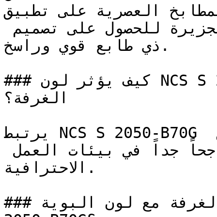
تعتمد المطابخ العصرية على تطبيق NCS S 
الخزائن السفلية أو وحدات الجزيرة للحصول على تصميم 
ذي طابع قوي وراسخ.

### كيف يؤثر لون NCS S 2050-B70G على الإضاءة واتساع 
الغرفة؟

يرتبط NCS S 2050-B70G بالتواصل الواضح والإبداع 
الموزون، وهي صفات تجعله ناجحاً جداً في بيئات العمل 
الاحترافية.

### كيف أنسق ديكور الغرفة مع لون البوية NCS S 