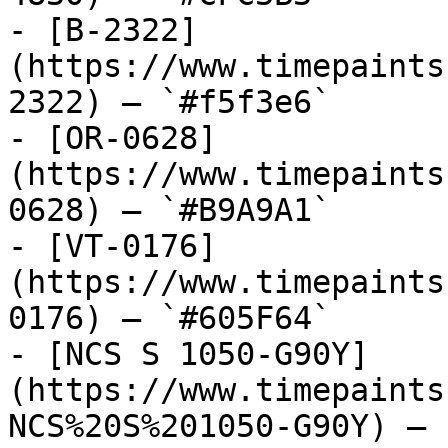
- [B-2322]
(https://www.timepaints
2322) — `#f5f3e6`

- [OR-0628]
(https://www.timepaints
0628) — `#B9A9A1`

- [VT-0176]
(https://www.timepaints
0176) — `#605F64`

- [NCS S 1050-G90Y]
(https://www.timepaints
NCS%20S%201050-G90Y) — 