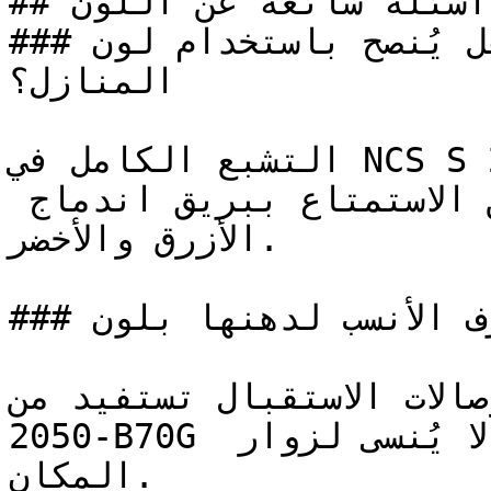
## أسئلة شائعة عن اللون

### هل يُنصح باستخدام لون NCS S 2050-B70G لطلاء 
المنازل؟

التشبع الكامل في NCS S 2050-B70G يجعله رائعاً جداً 
في الجدران الرئيسية حيث يمكن الاستمتاع ببريق اندماج 
الأزرق والأخضر.

### ما هي الغرف الأنسب لدهنها بلون NCS S 2050-B70G؟

ة وصالات الاستقبال تستفيد من
2050-B70G لترك انطباع أول جريء لا يُنسى لزوار 
المكان.
