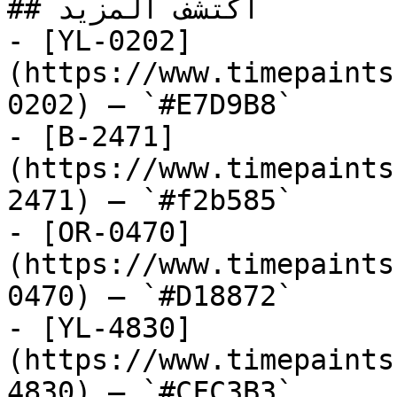
## اكتشف المزيد

- [YL-0202]
(https://www.timepaints
0202) — `#E7D9B8`

- [B-2471]
(https://www.timepaints
2471) — `#f2b585`

- [OR-0470]
(https://www.timepaints
0470) — `#D18872`

- [YL-4830]
(https://www.timepaints
4830) — `#CFC3B3`
