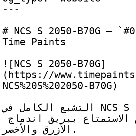
---

# NCS S 2050-B70G — `#00a79a` — ون
Time Paints

![NCS S 2050-B70G]
(https://www.timepaints
NCS%20S%202050-B70G)

التشبع الكامل في NCS S 2050-B70G يجعله رائعاً جداً 
في الجدران الرئيسية حيث يمكن الاستمتاع ببريق اندماج 
الأزرق والأخضر.
