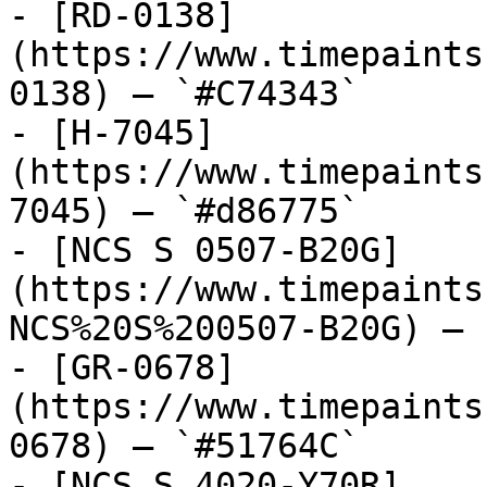
- [RD-0138]
(https://www.timepaints
0138) — `#C74343`

- [H-7045]
(https://www.timepaints
7045) — `#d86775`

- [NCS S 0507-B20G]
(https://www.timepaints
NCS%20S%200507-B20G) — 
- [GR-0678]
(https://www.timepaints
0678) — `#51764C`

- [NCS S 4020-Y70R]