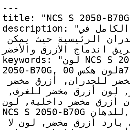
---

title: "NCS S 2050-B70G | وان | دهانات تايم
description: "التشبع الكامل في NCS S 2050-B70G 
يجعله رائعاً جداً في الجدران الرئيسية حيث يمكن 
ببريق اندماج الأزرق والأخضر
keywords: "لون NCS S 2050-B70G, كود اللون NCS S 
2050-B70G, لون هكس 00a79a, دهان أزرق مخضر, طلاء 
أزرق مخضر, ألوان أزرق مخضر للجدران, أزرق مخضر 
بارد, دهان متوسط أزرق مخضر, لون أزرق مخضر للغرف, 
ن أزرق مخضر داخلية, لون
NCS S 2050-B70G للدهان, NCS S 2050-B70G دهان, 
ألوان أزرق مخضر متوسط, دهان بارد أزرق مخضر, لون لا 