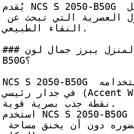
يُقدم NCS S 2050-B50G طاقة الأزرق والأخضر معاً بشكل 
مُركّز — خيار جريء للمنازل العصرية التي تبحث عن 
النقاء الطبيعي.

### في أي زوايا المنزل يبرز جمال لون NCS S 2050-
B50G؟

NCS S 2050-B50G يحقق أقصى فعالية له عند استخدامه 
في جدار رئيسي (Accent Wall) للمساحات التي تتطلب 
نقطة جذب بصرية قوية.

استخدم NCS S 2050-B50G في الغرف المدمجة ذات الإضاءة 
الطبيعية الممتازة لتضخيم حضوره دون أن يخنق مساحة 