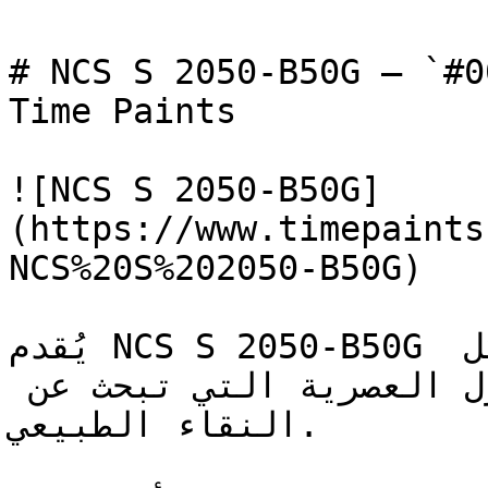
# NCS S 2050-B50G — `#00a09f` — ون
Time Paints

![NCS S 2050-B50G]
(https://www.timepaints
NCS%20S%202050-B50G)

يُقدم NCS S 2050-B50G طاقة الأزرق والأخضر معاً بشكل 
مُركّز — خيار جريء للمنازل العصرية التي تبحث عن 
النقاء الطبيعي.
