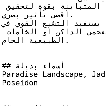
بشكل رائع مع الألوان المحايدة المتباينة بقوة لتحقيق 
أقصى تأثير بصري.

يستفيد التشبع القوي في NCS S 2050-B50G من التأثير 
المهدئ والعميق للرمادي الفحمي الداكن أو الخامات 
الطبيعية الخام.

## أسماء بديلة

Paradise Landscape, Jad
Poseidon
