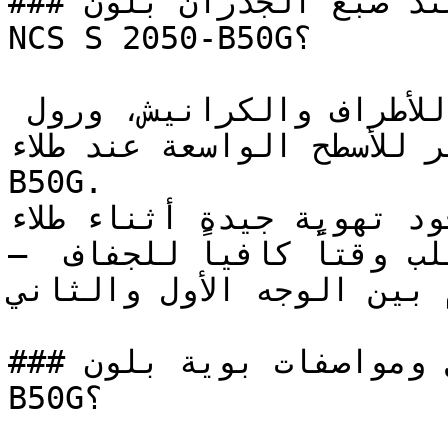
### كيف تحصل على نتيجة مثالية عند صبغ الجدران بلون 
NCS S 2050-B50G؟

استخدم فرشاة عالية الجودة للأطراف والكرانيش، ورول 
ير الوبر للأسطح الواسعة عند طلاء
B50G.

تأكد من وجود تهوية جيدة أثناء طلاء 
— الألوان المتوسطة العمق تتطلب وقتاً كافياً للجفاف 
م بين الوجه الأول والثاني
### ما هي تفاصيل ومواصفات بوية بلون NCS S 2050-
B50G؟
