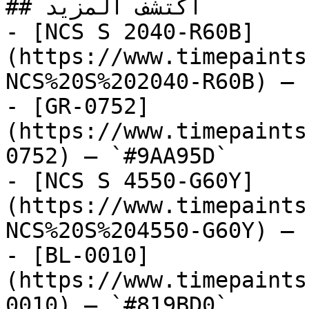
## اكتشف المزيد

- [NCS S 2040-R60B]
(https://www.timepaints
NCS%20S%202040-R60B) — 
- [GR-0752]
(https://www.timepaints
0752) — `#9AA95D`

- [NCS S 4550-G60Y]
(https://www.timepaints
NCS%20S%204550-G60Y) — 
- [BL-0010]
(https://www.timepaints
0010) — `#819BD0`
