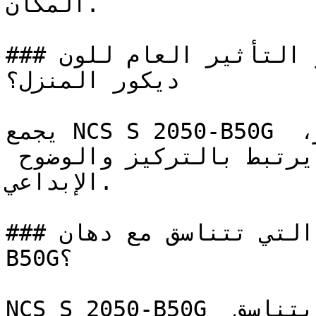
المكان.

### ما هو التأثير العام للون NCS S 2050-B50G على 
ديكور المنزل؟

يجمع NCS S 2050-B50G بين صفاء الأزرق وتجدد الأخضر، 
منتجاً لوناً متطوراً وراقياً يرتبط بالتركيز والوضوح 
الإبداعي.

### ما هي الألوان التي تتناسق مع دهان NCS S 2050-
B50G؟

NCS S 2050-B50G هو لون مشبع وعالي الكثافة، يتناسق 