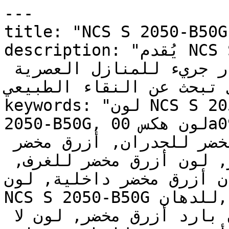
---

title: "NCS S 2050-B50G | وان | دهانات تايم
description: "يُقدم NCS S 2050-B50G طاقة الأزرق 
والأخضر معاً بشكل مُركّز — خيار جريء للمنازل العصرية 
تي تبحث عن النقاء الطبيعي
keywords: "لون NCS S 2050-B50G, كود اللون NCS S 
2050-B50G, لون هكس 00a09f, دهان أزرق مخضر, طلاء 
أزرق مخضر, ألوان أزرق مخضر للجدران, أزرق مخضر 
بارد, دهان متوسط أزرق مخضر, لون أزرق مخضر للغرف, 
ن أزرق مخضر داخلية, لون
NCS S 2050-B50G للدهان, NCS S 2050-B50G دهان, 
ألوان أزرق مخضر متوسط, دهان بارد أزرق مخضر, لون لا 