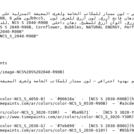
2040-R90B"

NCS_S_2040-R90B"

/image-NCS%20S%202040-R90B)

color-NCS_S_4050-B)  — `#00618a`  -  [NCS S 2030-R90B](h
mepaints.com/ar/colors/color-NCS_S_0530-R90B)  — `#a3cde
rs/color-NCS_S_3020-Y20R)  — `#ba9b71`  -  [NCS S 3020-Y
ps://www.timepaints.com/ar/colors/color-NCS_S_3020-Y30R)
color-NCS_S_2030-G)  — `#7eb899`  -  [NCS S 2030-B90G](h
mepaints.com/ar/colors/color-NCS_S_2030-G10Y)  — `#85b79