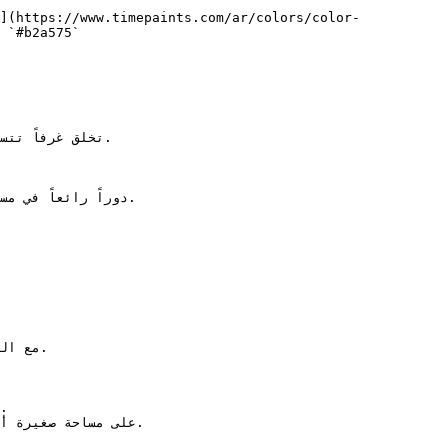
](https://www.timepaints.com/ar/colors/color-
 `#b2a575`  
