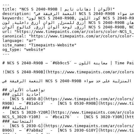
---

title: "NCS S 2040-R90B | الألوان | دهانات تايم"

description: "النغمة الرقيقة في NCS S 2040-R90B تخلق غرفاً تتسم بهدوء احترافي — لون ممتاز للمكاتب الخاصة ولغرف المعيشة المنزلية على حد سواء."

keywords: "لون NCS S 2040-R90B, كود اللون NCS S 2040-R90B, لون هكس 6b9cc5, دهان أزرق, طلاء أزرق, ألوان أزرق للجدران, أزرق بارد, دهان فاتح أزرق, لون أزرق للغرف, لون 
أزرق للمنزل, الوان أزرق داخلية, لون NCS S 2040-R90B للدهان, NCS S 2040-R90B دهان, ألوان أزرق فاتح, دهان بارد أزرق, لون أزرق تحتي أزرق, ألوان أزرق للمطبخ, دهان داخلي 
أزرق, لوحة ألوان أزرق, كتالوج ألوان NCS S 2040-R90B, NCS S 2040-R90B, Cornflower, Bubbles, NATURAL ENERGY, Perfect Periwinkle, Lafayette Blue"

url: "https://www.timepaints.com/ar/colors/color-NCS_S_
canonical: "https://www.timepaints.com/ar/colors/color-
language: "ar"

site_name: "Timepaints-Website"

og_type: "website"

---

# NCS S 2040-R90B — `#6b9cc5` — معاينة اللون | Time Paints

![NCS S 2040-R90B](https://www.timepaints.com/ar/colors
النغمة الرقيقة في NCS S 2040-R90B تخلق غرفاً تتسم بهدوء احترافي — لون ممتاز للمكاتب الخاصة ولغرف المعيشة المنزلية على حد سواء.

## توافقيات الألوان

### أحادية اللون

-  [NCS S 4050-B](https://www.timepaints.com/ar/colors/
R90B)  — `#81a5c3`  -  [NCS S 0530-R90B](https://www.ti
### المكملة

-  [NCS S 3020-Y20R](https://www.timepaints.com/ar/colo
NCS_S_3020-Y10R)  — `#bca176`  -  [NCS S 3020-Y30R](htt
### المتجانسة

-  [NCS S 2030-G](https://www.timepaints.com/ar/colors/
B90G)  — `#7ab8a2`  -  [NCS S 2030-G10Y](https://www.ti