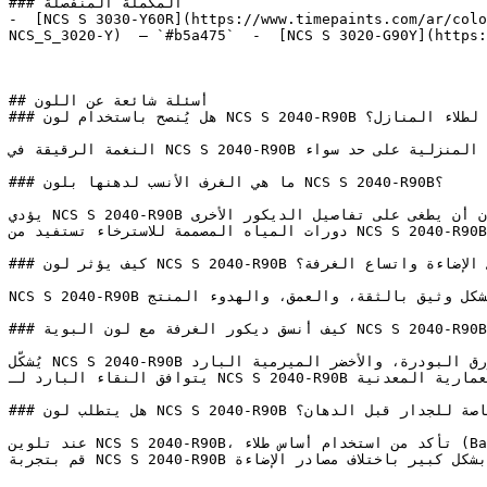
### المكملة المنفصلة

-  [NCS S 3030-Y60R](https://www.timepaints.com/ar/colo
NCS_S_3020-Y)  — `#b5a475`  -  [NCS S 3020-G90Y](https:
## أسئلة شائعة عن اللون

### هل يُنصح باستخدام لون NCS S 2040-R90B لطلاء المنازل؟

النغمة الرقيقة في NCS S 2040-R90B تخلق غرفاً تتسم بهدوء احترافي — لون ممتاز للمكاتب الخاصة ولغرف المعيشة المنزلية على حد سواء.

### ما هي الغرف الأنسب لدهنها بلون NCS S 2040-R90B؟

يؤدي NCS S 2040-R90B دوراً رائعاً في مساحات الطعام والمطابخ المفتوحة، حيث يوفر الدفء المطلوب دون أن يطغى على تفاصيل الديكور الأخرى.

دورات المياه المصممة للاسترخاء تستفيد من NCS S 2040-R90B الذي يخلق بيئة بصرية هادئة، متوازنة، وتبعث على الراحة.

### كيف يؤثر لون NCS S 2040-R90B على الإضاءة واتساع الغرفة؟

NCS S 2040-R90B هو من أكثر الألوان التي دُرست نفسياً، ويرتبط دائماً وبشكل وثيق بالثقة، والعمق، والهدوء المنتج.

### كيف أنسق ديكور الغرفة مع لون البوية NCS S 2040-R90B؟

يُشكّل NCS S 2040-R90B لوحات راقية جداً إلى جانب الرمادي الحمامي، والأزرق البودرة، والأخضر الميرمية البارد.

يتوافق النقاء البارد لـ NCS S 2040-R90B مع الخرسانة المصقولة، والأرضيات الخشبية الباردة، والتفاصيل المعمارية المعدنية.

### هل يتطلب لون NCS S 2040-R90B تأسيس أو معالجة خاصة للجدار قبل الدهان؟

عند تلوين NCS S 2040-R90B، تأكد من استخدام أساس طلاء (Base) أبيض عالي الجودة للحفاظ على دقة ونقاء الدرجة اللونية.

قم بتجربة NCS S 2040-R90B على مساحة صغيرة أو لوحة عينة قبل اعتماده — فالدرجات الفاتحة تتأثر وتتغير بشكل كبير باختلاف مصادر الإضاءة.
