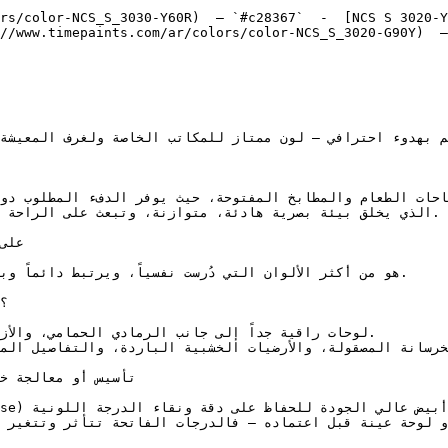
rs/color-NCS_S_3030-Y60R)  — `#c28367`  -  [NCS S 3020-Y
//www.timepaints.com/ar/colors/color-NCS_S_3020-G90Y)  —