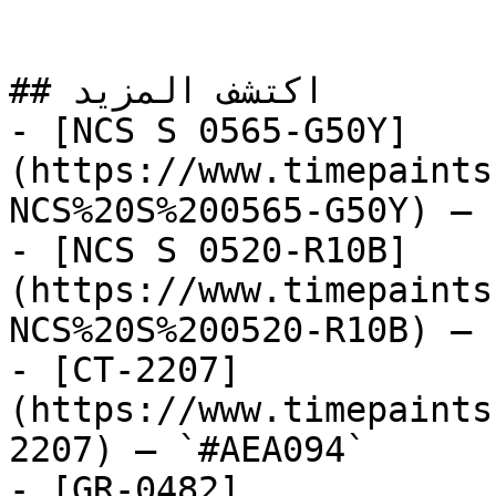
## اكتشف المزيد

- [NCS S 0565-G50Y]
(https://www.timepaints
NCS%20S%200565-G50Y) — 
- [NCS S 0520-R10B]
(https://www.timepaints
NCS%20S%200520-R10B) — 
- [CT-2207]
(https://www.timepaints
2207) — `#AEA094`

- [GR-0482]