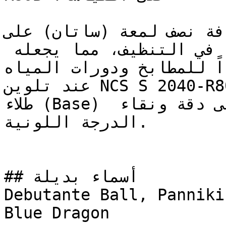
إضافة نصف لمعة (ساتان) على NCS S 2040-R80B
الجدار عمقاً خفيفاً مع سهولة في التنظيف، مما يجعله 
جداً للمطابخ ودورات المياه
عند تلوين NCS S 2040-R80B، تأكد من استخدام أساس 
طلاء (Base) أبيض عالي الجودة للحفاظ على دقة ونقاء 
الدرجة اللونية.

## أسماء بديلة

Debutante Ball, Panniki
Blue Dragon
