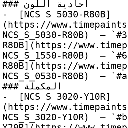
### أحادية اللون

-  [NCS S 5030-R80B]
(https://www.timepaints
NCS_S_5030-R80B)  — `#3
R80B](https://www.timep
NCS_S_1550-R80B)  — `#6
R80B](https://www.timep
NCS_S_0530-R80B)  — `#a
### المكملة

-  [NCS S 3020-Y10R]
(https://www.timepaints
NCS_S_3020-Y10R)  — `#b
Y20R](https://www.timep