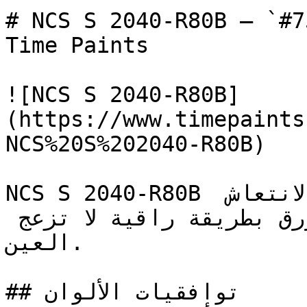
# NCS S 2040-R80B — `#7596c6` — ون
Time Paints

![NCS S 2040-R80B]
(https://www.timepaints
NCS%20S%202040-R80B)

NCS S 2040-R80B أزرق فاتح وهادئ، يوفر الانتعاش 
البارد المميز لعائلة الأزرق بطريقة راقية لا تزعج 
العين.

## توافقيات الألوان
