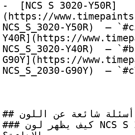
-  [NCS S 3020-Y50R]
(https://www.timepaints
NCS_S_3020-Y50R)  — `#c
Y40R](https://www.timep
NCS_S_3020-Y40R)  — `#b
G90Y](https://www.timep
NCS_S_2030-G90Y)  — `#c
## أسئلة شائعة عن اللون

### كيف يظهر لون NCS S 2040-R80B في الغرف مع 