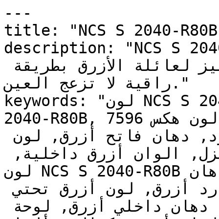
---

title: "NCS S 2040-R80B | وان | دهانات تايم
description: "NCS S 2040-R80B  وهادئ
يوفر الانتعاش البارد المميز لعائلة الأزرق بطريقة 
راقية لا تزعج العين."

keywords: "لون NCS S 2040-R80B, كود اللون NCS S 
2040-R80B, لون هكس 7596c6, دهان أزرق, طلاء أزرق, 
ألوان أزرق للجدران, أزرق بارد, دهان فاتح أزرق, لون 
أزرق للغرف, لون أزرق للمنزل, الوان أزرق داخلية, 
لون NCS S 2040-R80B للدهان, NCS S 2040-R80B دهان, 
ألوان أزرق فاتح, دهان بارد أزرق, لون أزرق تحتي 
أزرق, ألوان أزرق للمطبخ, دهان داخلي أزرق, لوحة 