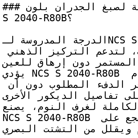
### ما هي المساحات المثالية لصبغ الجدران بلون NCS 
S 2040-R80B؟

الدرجة المدروسة لـNCS S 2040-R80B تعمل بكفاءة في 
المكاتب المنزلية والمكتبات، لتدعم التركيز الذهني 
المستمر دون إرهاق للعين.

يؤدي NCS S 2040-R80B دوراً رائعاً في مساحات الطعام 
والمطابخ المفتوحة، حيث يوفر الدفء المطلوب دون أن 
على تفاصيل الديكور الأخرى
لكاملة لغرف النوم، يصنع
NCS S 2040-R80B تأثيراً محتوياً وهادئاً يشجع على 
م ويقلل من التشتت البصري