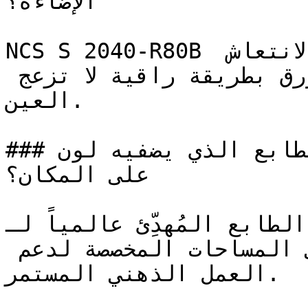
الإضاءة؟

NCS S 2040-R80B أزرق فاتح وهادئ، يوفر الانتعاش 
البارد المميز لعائلة الأزرق بطريقة راقية لا تزعج 
العين.

### ما هو الطابع الذي يضفيه لون NCS S 2040-R80B 
على المكان؟

الطابع المُهدِّئ عالمياً لـ NCS S 2040-R80B يجعله 
اللون الأكثر استخداماً في المساحات المخصصة لدعم 
العمل الذهني المستمر.
