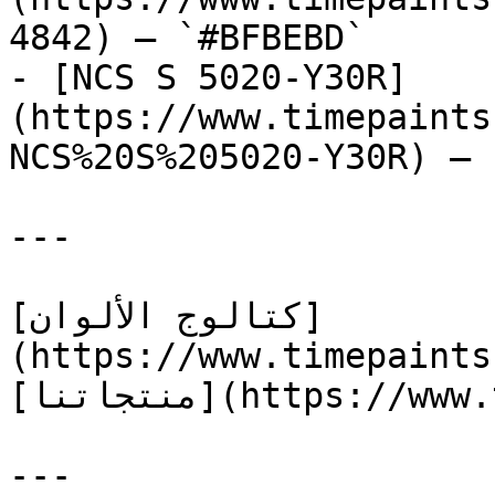
4842) — `#BFBEBD`

- [NCS S 5020-Y30R]
(https://www.timepaints
NCS%20S%205020-Y30R) — 
---

[كتالوج الألوان]
(https://www.timepaints
[منتجاتنا](https://www.timepaints.com/ar/products)

---
