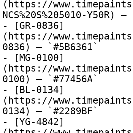
(https://www.timepaints
NCS%20S%205010-Y50R) — 
- [GR-0836]
(https://www.timepaints
0836) — `#5B6361`

- [MG-0100]
(https://www.timepaints
0100) — `#77456A`

- [BL-0134]
(https://www.timepaints
0134) — `#2289BF`

- [YG-4842]
(https://www.timepaints