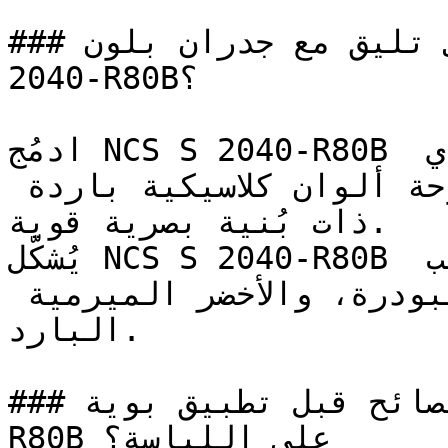
### ما ألوان الأثاث التي تليق مع جدران بلون NCS S 
2040-R80B؟

ادمُج NCS S 2040-R80B مع الأبيض الناصع والرمادي 
الفحمي العميق للحصول على لوحة ألوان كلاسيكية باردة 
ذات بُنية بصرية قوية.

يُشكّل NCS S 2040-R80B لوحات راقية جداً إلى جانب 
الرمادي الحمامي، والأزرق البودرة، والأخضر الميرمية 
البارد.

### ما هي أهم النصائح قبل تطبيق بوية NCS S 2040-
R80B على اللياسة؟
