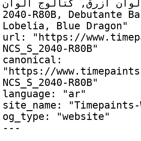
ألوان أزرق, كتالوج ألوان NCS S 2040-R80B, NCS 
2040-R80B, Debutante Ba
Lobelia, Blue Dragon"

url: "https://www.timep
NCS_S_2040-R80B"

canonical: 
"https://www.timepaints
NCS_S_2040-R80B"

language: "ar"

site_name: "Timepaints-
og_type: "website"

---
