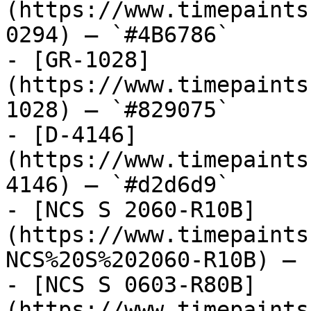
(https://www.timepaints
0294) — `#4B6786`

- [GR-1028]
(https://www.timepaints
1028) — `#829075`

- [D-4146]
(https://www.timepaints
4146) — `#d2d6d9`

- [NCS S 2060-R10B]
(https://www.timepaints
NCS%20S%202060-R10B) — 
- [NCS S 0603-R80B]
(https://www.timepaints