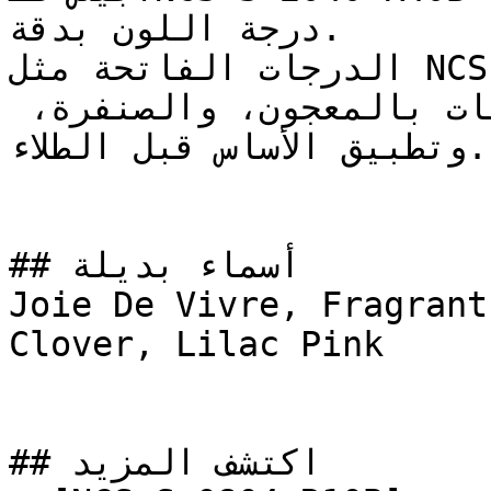
درجة اللون بدقة.

الدرجات الفاتحة مثل NCS S 2040-R40B تتطلب تجهيزاً 
سليماً للسطح — معالجة التشققات بالمعجون، والصنفرة، 
وتطبيق الأساس قبل الطلاء.

## أسماء بديلة

Joie De Vivre, Fragrant
Clover, Lilac Pink

## اكتشف المزيد
