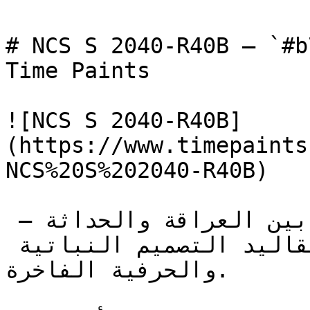
# NCS S 2040-R40B — `#b77fab` — ون
Time Paints

![NCS S 2040-R40B]
(https://www.timepaints
NCS%20S%202040-R40B)

هذا النوع من البنفسجي يجمع بين العراقة والحداثة — 
فإشراقته الهادئة تربطه بتقاليد التصميم النباتية 
والحرفية الفاخرة.
