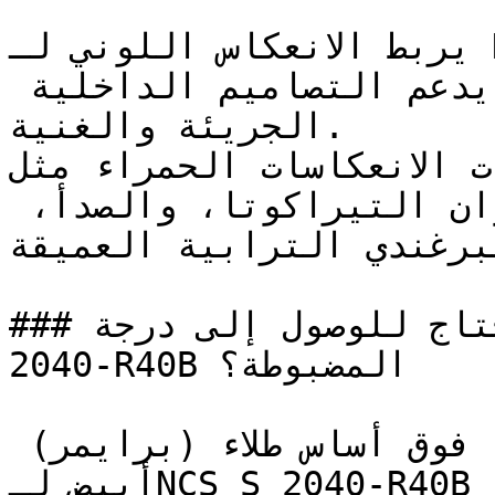
يربط الانعكاس اللوني لـ NCS S 2040-R40B بالمنطقة 
الأدفأ في عجلة الألوان، مما يدعم التصاميم الداخلية 
الجريئة والغنية.

الألوان ذات الانعكاسات الحمراء مثل N
ترتبط بشكل طبيعي مع ألوان التيراكوتا، والصدأ، 
لبرغندي الترابية العميقة
### كم وجه (طبقة) تحتاج للوصول إلى درجة NCS S 
2040-R40B المضبوطة؟

يُنصح بطلاء وجهين (طبقتين) فوق أساس طلاء (برايمر) 
أبيض لـNCS S 2040-R40B لضمان تغطية متساوية وإبراز 