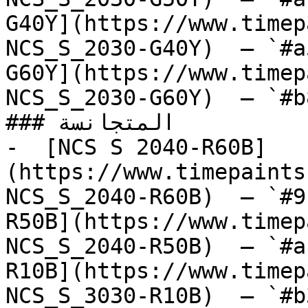
G40Y](https://www.timep
NCS_S_2030-G40Y)  — `#a
G60Y](https://www.timep
NCS_S_2030-G60Y)  — `#b
### المتجانسة

-  [NCS S 2040-R60B]
(https://www.timepaints
NCS_S_2040-R60B)  — `#9
R50B](https://www.timep
NCS_S_2040-R50B)  — `#a
R10B](https://www.timep
NCS_S_3030-R10B)  — `#b