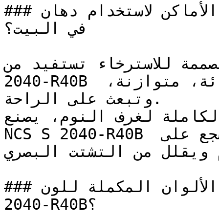
### ما هي أفضل الأماكن لاستخدام دهان NCS S 2040-R40B 
في البيت؟

المصممة للاسترخاء تستفيد من
2040-R40B الذي يخلق بيئة بصرية هادئة، متوازنة، 
وتبعث على الراحة.

لكاملة لغرف النوم، يصنع
NCS S 2040-R40B تأثيراً محتوياً وهادئاً يشجع على 
م ويقلل من التشتت البصري
### ما هي أفضل خيارات الألوان المكملة للون NCS S 
2040-R40B؟
