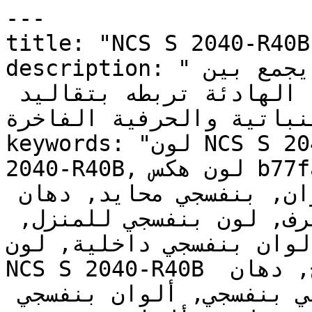
---

title: "NCS S 2040-R40B | وان | دهانات تايم
description: "هذا النوع من البنفسجي يجمع بين 
العراقة والحداثة — فإشراقته الهادئة تربطه بتقاليد 
النباتية والحرفية الفاخرة
keywords: "لون NCS S 2040-R40B, كود اللون NCS S 
2040-R40B, لون هكس b77fab, دهان بنفسجي, طلاء 
بنفسجي, ألوان بنفسجي للجدران, بنفسجي محايد, دهان 
فاتح بنفسجي, لون بنفسجي للغرف, لون بنفسجي للمنزل, 
الوان بنفسجي داخلية, لون NCS S 2040-R40B للدهان
NCS S 2040-R40B دهان, ألوان بنفسجي فاتح, دهان 
محايد بنفسجي, لون أحمر تحتي بنفسجي, ألوان بنفسجي 