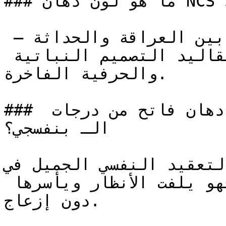
### ما هو لون دهان NCS S 2040-R40B بالتحديد؟

هذا النوع من البنفسجي يجمع بين العراقة والحداثة — 
فإشراقته الهادئة تربطه بتقاليد التصميم النباتية 
والحرفية الفاخرة.

### ما هي الأجواء التي يخلقها دهان فاتح من درجات 
الـ بنفسجي؟

التعقيد النفسي الجميل في NCS S 2040-R40B ضيف عمقاً
فكرياً للمساحات الداخلية، فهو يلفت الأنظار ويأسرها 
دون إزعاج.
