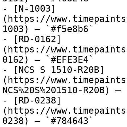
- [N-1003]
(https://www.timepaints
1003) — `#f5e8b6`

- [RD-0162]
(https://www.timepaints
0162) — `#EFE3E4`

- [NCS S 1510-R20B]
(https://www.timepaints
NCS%20S%201510-R20B) — 
- [RD-0238]
(https://www.timepaints
0238) — `#784643`
