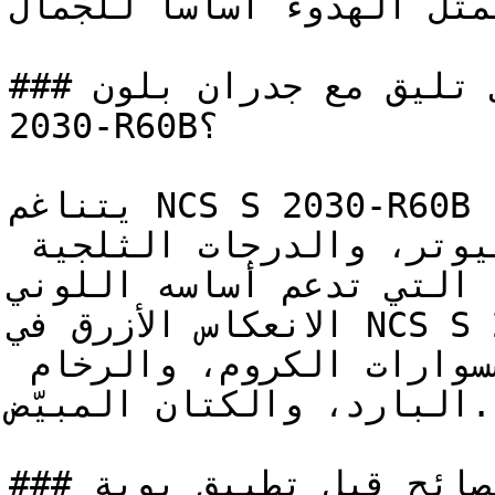
يمثل الهدوء أساساً للجمال.
### ما ألوان الأثاث التي تليق مع جدران بلون NCS S 
2030-R60B؟

يتناغم NCS S 2030-R60B مع الدرجات الباردة الأخرى — 
كاللون الأردوازي، والبيوتر، والدرجات الثلجية 
ة التي تدعم أساسه اللوني
الانعكاس الأزرق في NCS S 2030-R60B يجعله يتكامل 
تماماً مع التمديدات وإكسسوارات الكروم، والرخام 
البارد، والكتان المبيّض.

### ما هي أهم النصائح قبل تطبيق بوية NCS S 2030-