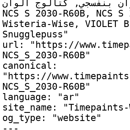
ان بنفسجي, كتالوج ألوان
NCS S 2030-R60B, NCS S 
Wisteria-Wise, VIOLET B
Snugglepuss"

url: "https://www.timep
NCS_S_2030-R60B"

canonical: 
"https://www.timepaints
NCS_S_2030-R60B"

language: "ar"

site_name: "Timepaints-
og_type: "website"

---
