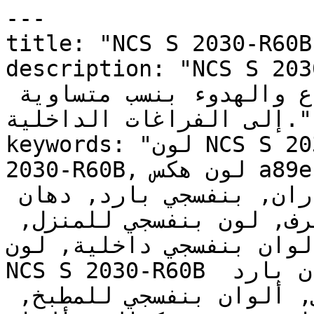
---

title: "NCS S 2030-R60B | وان | دهانات تايم
description: "NCS S 2030-R60B ح ورقيق
يبعث على الحلم، يُدخل الإبداع والهدوء بنسب متساوية 
إلى الفراغات الداخلية."

keywords: "لون NCS S 2030-R60B, كود اللون NCS S 
2030-R60B, لون هكس a89ec5, دهان بنفسجي, طلاء 
بنفسجي, ألوان بنفسجي للجدران, بنفسجي بارد, دهان 
فاتح بنفسجي, لون بنفسجي للغرف, لون بنفسجي للمنزل, 
الوان بنفسجي داخلية, لون NCS S 2030-R60B للدهان
NCS S 2030-R60B دهان, ألوان بنفسجي فاتح, دهان بارد 
بنفسجي, لون أزرق تحتي بنفسجي, ألوان بنفسجي للمطبخ, 