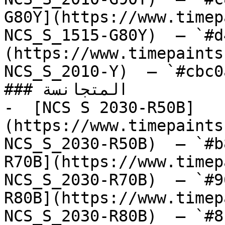
G80Y](https://www.timep
NCS_S_1515-G80Y)  — `#d
(https://www.timepaints
NCS_S_2010-Y)  — `#cbc0
### المتجانسة

-  [NCS S 2030-R50B]
(https://www.timepaints
NCS_S_2030-R50B)  — `#b
R70B](https://www.timep
NCS_S_2030-R70B)  — `#9
R80B](https://www.timep
NCS_S_2030-R80B)  — `#8