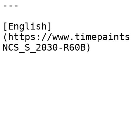
---

[English]
(https://www.timepaints
NCS_S_2030-R60B)