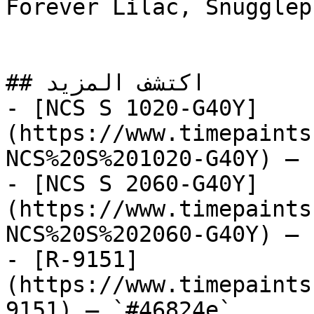
Forever Lilac, Snugglepu
## اكتشف المزيد

- [NCS S 1020-G40Y]
(https://www.timepaints
NCS%20S%201020-G40Y) — 
- [NCS S 2060-G40Y]
(https://www.timepaints
NCS%20S%202060-G40Y) — 
- [R-9151]
(https://www.timepaints
9151) — `#46824e`
