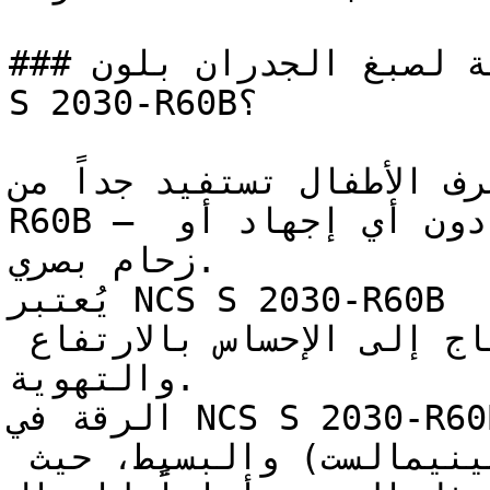
### ما هي المساحات المثالية لصبغ الجدران بلون NCS 
S 2030-R60B؟

ياه وغرف الأطفال تستفيد جداً من
R60B — فنعومته تخلق بيئة مريحة دون أي إجهاد أو 
زحام بصري.

يُعتبر NCS S 2030-R60B ممتازاً للأسقف والأجزاء العلوية 
من الجدران في الغرف التي تحتاج إلى الإحساس بالارتفاع 
والتهوية.

الرقة في NCS S 2030-R60B تجعله مثالياً للتصاميم 
الداخلية ذات الطابع (المينيمالست) والبسيط، حيث 