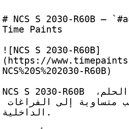
# NCS S 2030-R60B — `#a89ec5` — ون
Time Paints

![NCS S 2030-R60B]
(https://www.timepaints
NCS%20S%202030-R60B)

NCS S 2030-R60B بنفسجي فاتح ورقيق يبعث على الحلم، 
يُدخل الإبداع والهدوء بنسب متساوية إلى الفراغات 
الداخلية.
