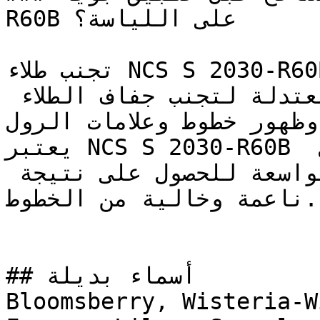
R60B على اللياسة؟

تجنب طلاء NCS S 2030-R60B تحت أشعة الشمس المباشرة؛ 
يُفضل الطلاء في الأوقات المعتدلة لتجنب جفاف الطلاء 
 وظهور خطوط وعلامات الرول
يعتبر NCS S 2030-R60B مثالياً للتطبيق باستخدام رول 
الطلاء على مساحات الجدران الواسعة للحصول على نتيجة 
ناعمة وخالية من الخطوط.

## أسماء بديلة

Bloomsberry, Wisteria-W