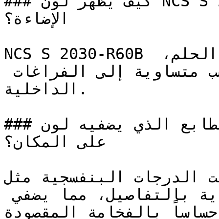
### كيف يظهر لون NCS S 2030-R60B في الغرف مع 
الإضاءة؟

NCS S 2030-R60B بنفسجي فاتح ورقيق يبعث على الحلم، 
يُدخل الإبداع والهدوء بنسب متساوية إلى الفراغات 
الداخلية.

### ما هو الطابع الذي يضفيه لون NCS S 2030-R60B 
على المكان؟

ارتبطت الدرجات البنفسجية مثل NCS S 2030-
التاريخ بالجودة والعناية بالتفاصيل، مما يضفي 
إحساساً بالفخامة المقصودة.