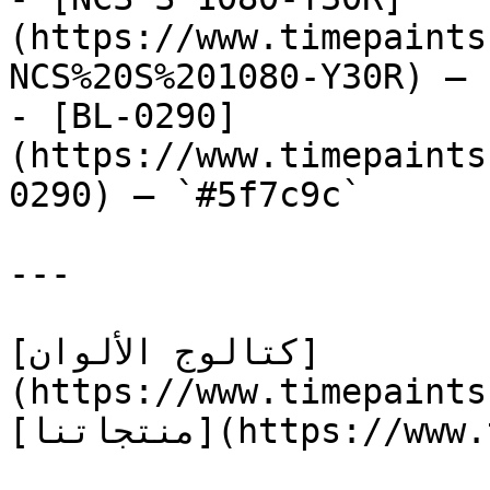
(https://www.timepaints
NCS%20S%201080-Y30R) — 
- [BL-0290]
(https://www.timepaints
0290) — `#5f7c9c`

---

[كتالوج الألوان]
(https://www.timepaints
[منتجاتنا](https://www.timepaints.com/ar/products)
