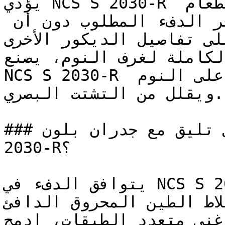
يؤدي NCS S 2030-R دوراً رائعاً في مساحات الطعام 
والمطابخ المفتوحة، حيث يوفر الدفء المطلوب دون أن 
على تفاصيل الديكور الأخرى
لكاملة لغرف النوم، يصنع
NCS S 2030-R تأثيراً محتوياً وهادئاً يشجع على النوم 
ويقلل من التشتت البصري.

### ما ألوان الأثاث التي تليق مع جدران بلون NCS S 
2030-R؟

يتوافق الدفء في NCS S 2030-R مع الطوب الأحمر، 
لاط الطين المحروق الدافئ
ميم غني متعدد الطبقات، ادمج