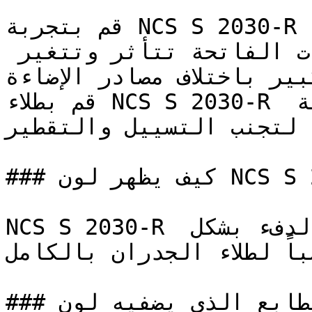
قم بتجربة NCS S 2030-R على مساحة صغيرة أو لوحة 
عينة قبل اعتماده — فالدرجات الفاتحة تتأثر وتتغير 
كبير باختلاف مصادر الإضاءة
قم بطلاء NCS S 2030-R على شكل طبقات رقيقة ومتساوية 
فة لتجنب التسييل والتقطير
### كيف يظهر لون NCS S 2030-R في الغرف مع الإضاءة؟

NCS S 2030-R أحمر فاتح وهادئ — يوفر الدفء بشكل 
باً لطلاء الجدران بالكامل
### ما هو الطابع الذي يضفيه لون NCS S 2030-R على 