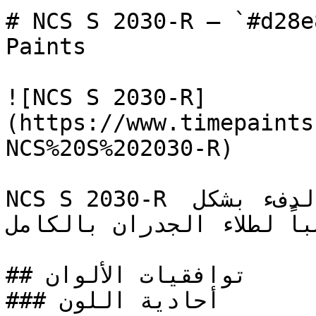
# NCS S 2030-R — `#d28e8f` — اينة اللون
Paints

![NCS S 2030-R]
(https://www.timepaints
NCS%20S%202030-R)

NCS S 2030-R أحمر فاتح وهادئ — يوفر الدفء بشكل 
باً لطلاء الجدران بالكامل
## توافقيات الألوان

### أحادية اللون
