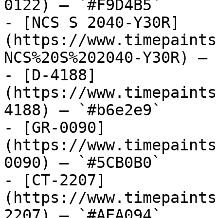
0122) — `#F9D4B5`

- [NCS S 2040-Y30R]
(https://www.timepaints
NCS%20S%202040-Y30R) — 
- [D-4188]
(https://www.timepaints
4188) — `#b6e2e9`

- [GR-0090]
(https://www.timepaints
0090) — `#5CB0B0`

- [CT-2207]
(https://www.timepaints
2207) — `#AEA094`
