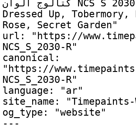
كتالوج ألوان NCS S 2030-R, NCS S 2030-R, All 
Dressed Up, Tobermory, 
Rose, Secret Garden"

url: "https://www.timep
NCS_S_2030-R"

canonical: 
"https://www.timepaints
NCS_S_2030-R"

language: "ar"

site_name: "Timepaints-
og_type: "website"

---
