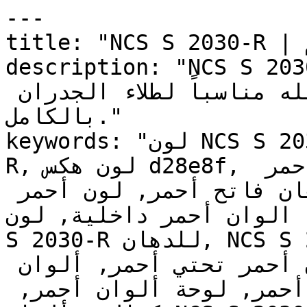
---

title: "NCS S 2030-R | الألوان | دهانات تايم"

description: "NCS S 2030-R تح وهادئ — يوفر
الدفء بشكل مدروس تماماً ليجعله مناسباً لطلاء الجدران 
بالكامل."

keywords: "لون NCS S 2030-R, كود اللون NCS S 2030-
R, لون هكس d28e8f, دهان أحمر, طلاء أحمر, ألوان أحمر 
للجدران, أحمر دافئ, دهان فاتح أحمر, لون أحمر 
ل, الوان أحمر داخلية, لون
S 2030-R للدهان, NCS S 2030-R دهان, ألوان أحمر 
فاتح, دهان دافئ أحمر, لون أحمر تحتي أحمر, ألوان 
أحمر للمطبخ, دهان داخلي أحمر, لوحة ألوان أحمر, 