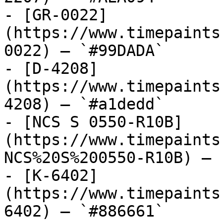
- [GR-0022]
(https://www.timepaints
0022) — `#99DADA`

- [D-4208]
(https://www.timepaints
4208) — `#a1dedd`

- [NCS S 0550-R10B]
(https://www.timepaints
NCS%20S%200550-R10B) — 
- [K-6402]
(https://www.timepaints
6402) — `#886661`
