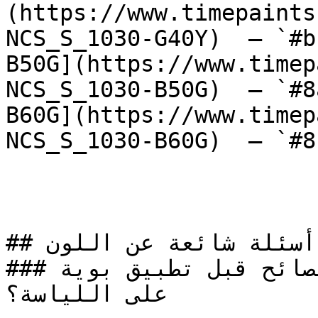
(https://www.timepaints
NCS_S_1030-G40Y)  — `#b
B50G](https://www.timep
NCS_S_1030-B50G)  — `#8
B60G](https://www.timep
NCS_S_1030-B60G)  — `#8
## أسئلة شائعة عن اللون

### ما هي أهم النصائح قبل تطبيق بوية NCS S 2030-R 
على اللياسة؟
