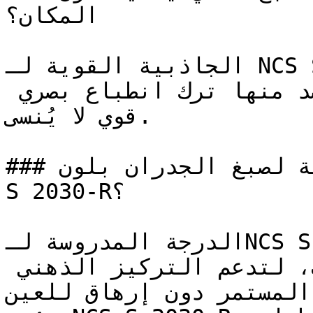
المكان؟

الجاذبية القوية لـ NCS S 2030-R تجعله خياراً 
استراتيجياً للمساحات التي يُقصد منها ترك انطباع بصري 
قوي لا يُنسى.

### ما هي المساحات المثالية لصبغ الجدران بلون NCS 
S 2030-R؟

الدرجة المدروسة لـNCS S 2030-R تعمل بكفاءة في 
المكاتب المنزلية والمكتبات، لتدعم التركيز الذهني 
المستمر دون إرهاق للعين.
