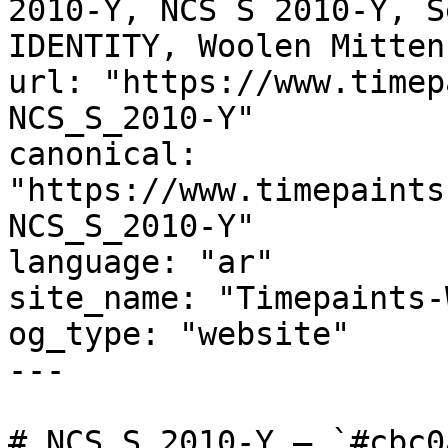
2010-Y, NCS S 2010-Y, S
IDENTITY, Woolen Mitten
url: "https://www.timep
NCS_S_2010-Y"

canonical: 
"https://www.timepaints
NCS_S_2010-Y"

language: "ar"

site_name: "Timepaints-
og_type: "website"

---

# NCS S 2010-Y — `#cbc0a2` — اينة اللون