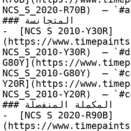
NCS_S_2020-R70B)  — `#a
### المتجانسة

-  [NCS S 2010-Y30R]
(https://www.timepaints
NCS_S_2010-Y30R)  — `#d
G80Y](https://www.timep
NCS_S_2010-G80Y)  — `#c
Y20R](https://www.timep
NCS_S_2010-Y20R)  — `#c
### المكملة المنفصلة

-  [NCS S 2020-R90B]
(https://www.timepaints