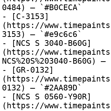
0484) — `#B0CECA`

- [C-3153]
(https://www.timepaints
3153) — `#e9c6c6`

- [NCS S 3040-B60G]
(https://www.timepaints
NCS%20S%203040-B60G) — 
- [GR-0132]
(https://www.timepaints
0132) — `#2AA89D`

- [NCS S 0560-Y90R]
(https://www.timepaints