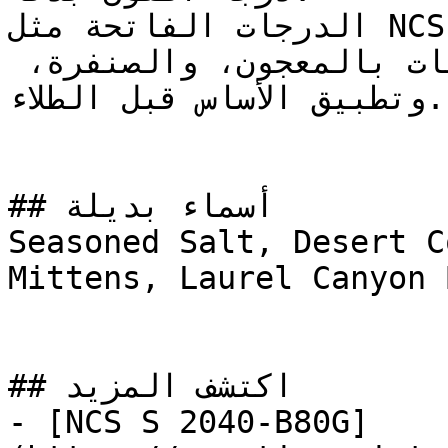
الدرجات الفاتحة مثل NCS S 2010-Y تتطلب تجهيزاً 
سليماً للسطح — معالجة التشققات بالمعجون، والصنفرة، 
وتطبيق الأساس قبل الطلاء.

## أسماء بديلة

Seasoned Salt, Desert C
Mittens, Laurel Canyon 
## اكتشف المزيد

- [NCS S 2040-B80G]