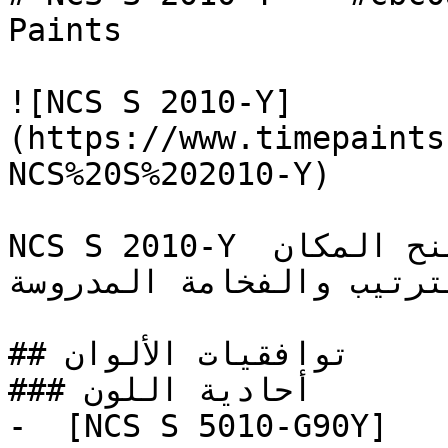
Paints

![NCS S 2010-Y]
(https://www.timepaints
NCS%20S%202010-Y)

NCS S 2010-Y طلاء بيج دافئ بعمق ملموس، يمنح المكان 
الترتيب والفخامة المدروسة
## توافقيات الألوان

### أحادية اللون

-  [NCS S 5010-G90Y]