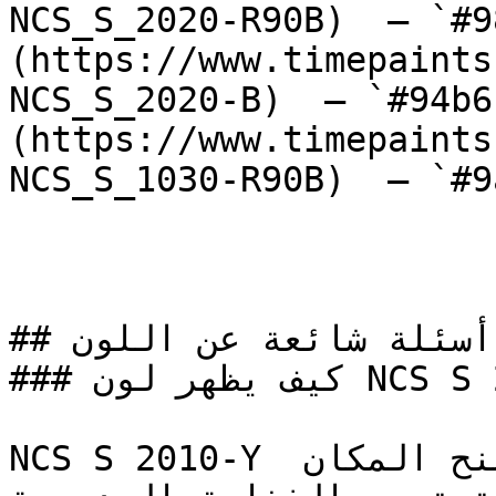
NCS_S_2020-R90B)  — `#9
(https://www.timepaints
NCS_S_2020-B)  — `#94b6
(https://www.timepaints
NCS_S_1030-R90B)  — `#9
## أسئلة شائعة عن اللون

### كيف يظهر لون NCS S 2010-Y في الغرف مع الإضاءة؟

NCS S 2010-Y طلاء بيج دافئ بعمق ملموس، يمنح المكان 