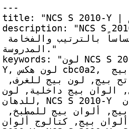
---

title: "NCS S 2010-Y | الألوان | دهانات تايم"

description: "NCS S 2010-Y يج دافئ بعمق
ملموس، يمنح المكان إحساساً بالترتيب والفخامة 
المدروسة."

keywords: "لون NCS S 2010-Y, كود اللون NCS S 2010-
Y, لون هكس cbc0a2, دهان بيج, طلاء بيج, ألوان بيج 
للجدران, بيج دافئ, دهان فاتح بيج, لون بيج للغرف, 
ج للمنزل, الوان بيج داخلية, لون
للدهان, NCS S 2010-Y دهان, ألوان بيج فاتح, دهان 
دافئ بيج, لون أصفر تحتي بيج, ألوان بيج للمطبخ, 
حة ألوان بيج, كتالوج ألوان