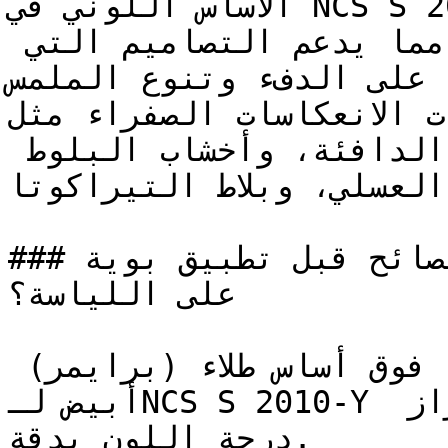
الأساس اللوني في NCS S 2010-Y يربطه بالمواد 
الطبيعية المجففة بالشمس، مما يدعم التصاميم التي 
د على الدفء وتنوع الملمس
الألوان ذات الانعكاسات الصفراء مثل
تتناسق بشكل طبيعي مع الأخشاب الدافئة، وأخشاب البلوط 
العسلي، وبلاط التيراكوتا.

### ما هي أهم النصائح قبل تطبيق بوية NCS S 2010-Y 
على اللياسة؟

يُنصح بطلاء وجهين (طبقتين) فوق أساس طلاء (برايمر) 
أبيض لـNCS S 2010-Y لضمان تغطية متساوية وإبراز 
درجة اللون بدقة.
