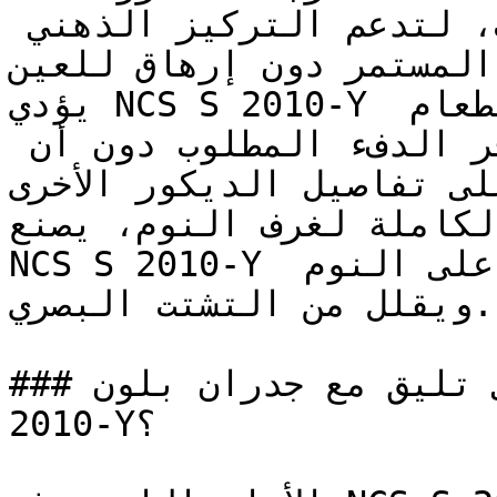
المكاتب المنزلية والمكتبات، لتدعم التركيز الذهني 
المستمر دون إرهاق للعين.

يؤدي NCS S 2010-Y دوراً رائعاً في مساحات الطعام 
والمطابخ المفتوحة، حيث يوفر الدفء المطلوب دون أن 
على تفاصيل الديكور الأخرى
لكاملة لغرف النوم، يصنع
NCS S 2010-Y تأثيراً محتوياً وهادئاً يشجع على النوم 
ويقلل من التشتت البصري.

### ما ألوان الأثاث التي تليق مع جدران بلون NCS S 
2010-Y؟
