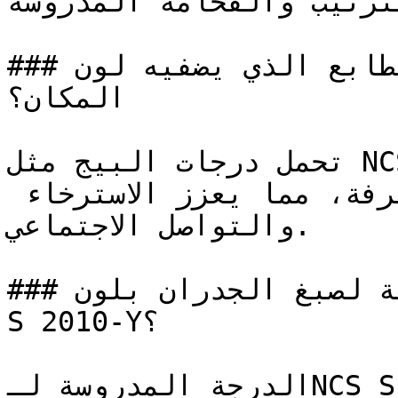
الترتيب والفخامة المدروسة
### ما هو الطابع الذي يضفيه لون NCS S 2010-Y على 
المكان؟

تحمل درجات البيج مثل NCS S 2010-Y دفئاً لطيفاً يُقلل 
من التوتر البصري في الغرفة، مما يعزز الاسترخاء 
والتواصل الاجتماعي.

### ما هي المساحات المثالية لصبغ الجدران بلون NCS 
S 2010-Y؟

الدرجة المدروسة لـNCS S 2010-Y تعمل بكفاءة في 