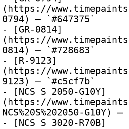
(https://www.timepaints
0794) — `#647375`

- [GR-0814]
(https://www.timepaints
0814) — `#728683`

- [R-9123]
(https://www.timepaints
9123) — `#c5cf7b`

- [NCS S 2050-G10Y]
(https://www.timepaints
NCS%20S%202050-G10Y) — 
- [NCS S 3020-R70B]