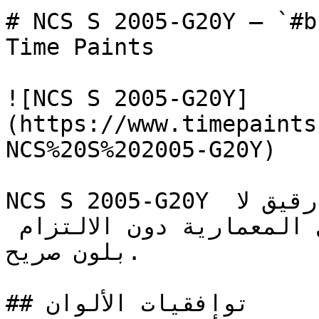
# NCS S 2005-G20Y — `#bfc6bd` — ون
Time Paints

![NCS S 2005-G20Y]
(https://www.timepaints
NCS%20S%202005-G20Y)

NCS S 2005-G20Y رمادي فاتح جداً وعميق بشكل رقيق لا 
يكاد يُلاحظ، يبرز التفاصيل المعمارية دون الالتزام 
بلون صريح.

## توافقيات الألوان
