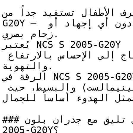
ياه وغرف الأطفال تستفيد جداً من
G20Y — فنعومته تخلق بيئة مريحة دون أي إجهاد أو 
زحام بصري.

يُعتبر NCS S 2005-G20Y ممتازاً للأسقف والأجزاء العلوية 
من الجدران في الغرف التي تحتاج إلى الإحساس بالارتفاع 
والتهوية.

الرقة في NCS S 2005-G20Y تجعله مثالياً للتصاميم 
الداخلية ذات الطابع (المينيمالست) والبسيط، حيث 
يمثل الهدوء أساساً للجمال.
### ما ألوان الأثاث التي تليق مع جدران بلون NCS S 
2005-G20Y؟
