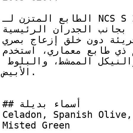
الطابع المتزن لـ NCS S 2005-G20Y يسمح له بأن يكون 
خلفية هادئة بجانب الجدران الرئيسية
جريئة دون خلق إزعاج بصري
لتصميم ذي طابع معماري، استخدم NCS S 200
الحجر الجيري البارد، والنيكل الممشط، والبلوط 
الأبيض.

## أسماء بديلة

Celadon, Spanish Olive,
Misted Green
