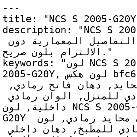
---

title: "NCS S 2005-G20Y | وان | دهانات تايم
description: "NCS S 2005-G20Y جداً وعميق
بشكل رقيق لا يكاد يُلاحظ، يبرز التفاصيل المعمارية دون 
الالتزام بلون صريح."

keywords: "لون NCS S 2005-G20Y, كود اللون NCS S 
2005-G20Y, لون هكس bfc6bd, دهان رمادي, طلاء رمادي, 
ألوان رمادي للجدران, رمادي محايد, دهان فاتح رمادي, 
لون رمادي للغرف, لون رمادي للمنزل, الوان رمادي 
داخلية, لون NCS S 2005-G20Y للدهان, NCS S 2005-
G20Y دهان, ألوان رمادي فاتح, دهان محايد رمادي, لون 
رمادي تحتي رمادي, ألوان رمادي للمطبخ, دهان داخلي 