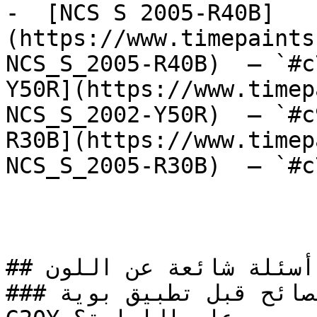
-  [NCS S 2005-R40B]
(https://www.timepaints
NCS_S_2005-R40B)  — `#c
Y50R](https://www.timep
NCS_S_2002-Y50R)  — `#c
R30B](https://www.timep
NCS_S_2005-R30B)  — `#c
## أسئلة شائعة عن اللون

### ما هي أهم النصائح قبل تطبيق بوية NCS S 2005-