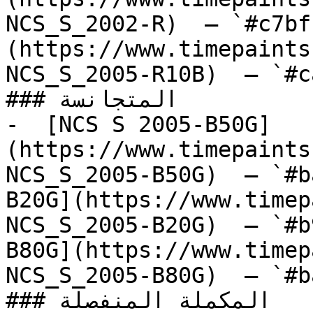
NCS_S_2002-R)  — `#c7bf
(https://www.timepaints
NCS_S_2005-R10B)  — `#c
### المتجانسة

-  [NCS S 2005-B50G]
(https://www.timepaints
NCS_S_2005-B50G)  — `#b
B20G](https://www.timep
NCS_S_2005-B20G)  — `#b
B80G](https://www.timep
NCS_S_2005-B80G)  — `#b
### المكملة المنفصلة
