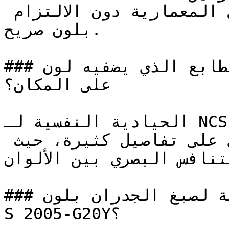
يكاد يُلاحظ، يبرز التفاصيل المعمارية دون الالتزام 
بلون صريح.

### ما هو الطابع الذي يضفيه لون NCS S 2005-G20Y 
على المكان؟

الحيادية النفسية لـ NCS S 2005-G20Y تجعله ركيزة 
أساسية في الغرف التي تحتوي على تفاصيل كثيرة، حيث 
لتنافس البصري بين الألوان
### ما هي المساحات المثالية لصبغ الجدران بلون NCS 
S 2005-G20Y؟
