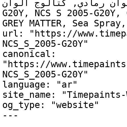
لوحة ألوان رمادي, كتالوج ألوان
G20Y, NCS S 2005-G20Y, 
GREY MATTER, Sea Spray,
url: "https://www.timep
NCS_S_2005-G20Y"

canonical: 
"https://www.timepaints
NCS_S_2005-G20Y"

language: "ar"

site_name: "Timepaints-
og_type: "website"

---
