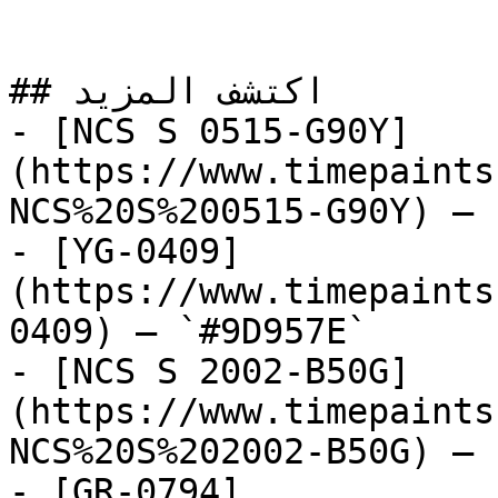
## اكتشف المزيد

- [NCS S 0515-G90Y]
(https://www.timepaints
NCS%20S%200515-G90Y) — 
- [YG-0409]
(https://www.timepaints
0409) — `#9D957E`

- [NCS S 2002-B50G]
(https://www.timepaints
NCS%20S%202002-B50G) — 
- [GR-0794]