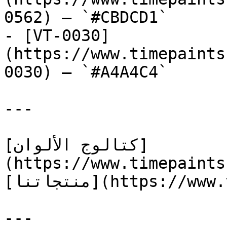
0562) — `#CBDCD1`

- [VT-0030]
(https://www.timepaints
0030) — `#A4A4C4`

---

[كتالوج الألوان]
(https://www.timepaints
[منتجاتنا](https://www.timepaints.com/ar/products)

---
