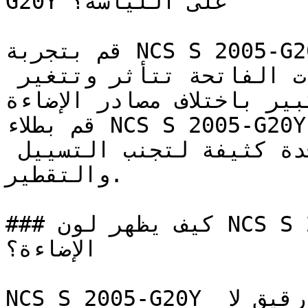
G20Y على اللياسة؟

قم بتجربة NCS S 2005-G20Y على مساحة صغيرة أو لوحة 
عينة قبل اعتماده — فالدرجات الفاتحة تتأثر وتتغير 
كبير باختلاف مصادر الإضاءة
قم بطلاء NCS S 2005-G20Y على شكل طبقات رقيقة 
ومتساوية بدلاً من طبقة واحدة كثيفة لتجنب التسييل 
والتقطير.

### كيف يظهر لون NCS S 2005-G20Y في الغرف مع 
الإضاءة؟

NCS S 2005-G20Y رمادي فاتح جداً وعميق بشكل رقيق لا 