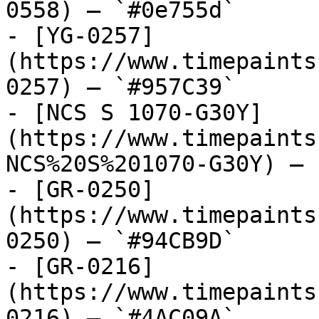
0558) — `#0e755d`

- [YG-0257]
(https://www.timepaints
0257) — `#957C39`

- [NCS S 1070-G30Y]
(https://www.timepaints
NCS%20S%201070-G30Y) — 
- [GR-0250]
(https://www.timepaints
0250) — `#94CB9D`

- [GR-0216]
(https://www.timepaints
0216) — `#4AC09A`
