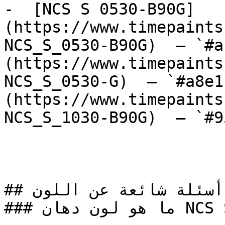
-  [NCS S 0530-B90G]
(https://www.timepaints
NCS_S_0530-B90G)  — `#a
(https://www.timepaints
NCS_S_0530-G)  — `#a8e1
(https://www.timepaints
NCS_S_1030-B90G)  — `#9
## أسئلة شائعة عن اللون

### ما هو لون دهان NCS S 1515-Y30R بالتحديد؟
