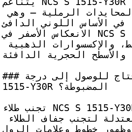
يتناغم NCS S 1515-Y30R بامتياز مع درجات العنبر، 
الأوكر (الأصفر الداكن)، والمحايدات الرملية — وهي 
ه في الأساس اللوني الدافئ
الانعكاس الأصفر في NCS S 1515-Y30R يجعله يتكامل 
بروعة مع النحاس الممشط، والإكسسوارات الذهبية 
، والأسطح الحجرية الدافئة
### كم وجه (طبقة) تحتاج للوصول إلى درجة NCS S 
1515-Y30R المضبوطة؟

تجنب طلاء NCS S 1515-Y30R تحت أشعة الشمس المباشرة؛ 
يُفضل الطلاء في الأوقات المعتدلة لتجنب جفاف الطلاء 
 وظهور خطوط وعلامات الرول