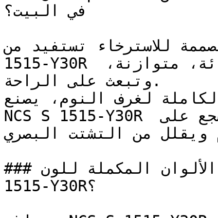
في البيت؟

المصممة للاسترخاء تستفيد من
1515-Y30R الذي يخلق بيئة بصرية هادئة، متوازنة، 
وتبعث على الراحة.

لكاملة لغرف النوم، يصنع
NCS S 1515-Y30R تأثيراً محتوياً وهادئاً يشجع على 
م ويقلل من التشتت البصري
### ما هي أفضل خيارات الألوان المكملة للون NCS S 
1515-Y30R؟
