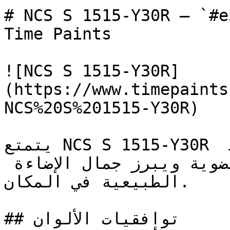
# NCS S 1515-Y30R — `#e3c39d` — ون
Time Paints

![NCS S 1515-Y30R]
(https://www.timepaints
NCS%20S%201515-Y30R)

يتمتع NCS S 1515-Y30R بطابع رملي طبيعي يربط 
الجدران الداخلية بالمواد العضوية ويبرز جمال الإضاءة 
الطبيعية في المكان.

## توافقيات الألوان
