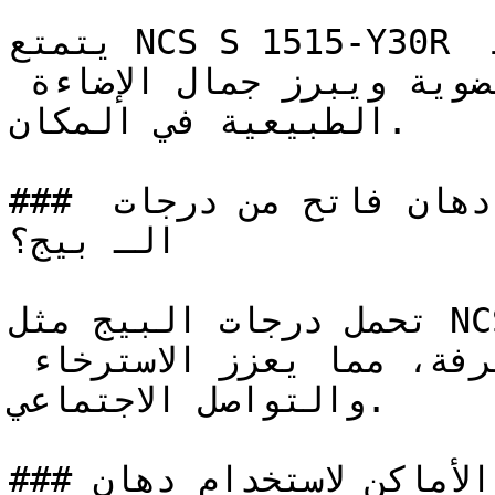
يتمتع NCS S 1515-Y30R بطابع رملي طبيعي يربط 
الجدران الداخلية بالمواد العضوية ويبرز جمال الإضاءة 
الطبيعية في المكان.

### ما هي الأجواء التي يخلقها دهان فاتح من درجات 
الـ بيج؟

تحمل درجات البيج مثل NCS S 1515-Y30R دفئاً لطيفاً 
يُقلل من التوتر البصري في الغرفة، مما يعزز الاسترخاء 
والتواصل الاجتماعي.

### ما هي أفضل الأماكن لاستخدام دهان NCS S 1515-Y30R 