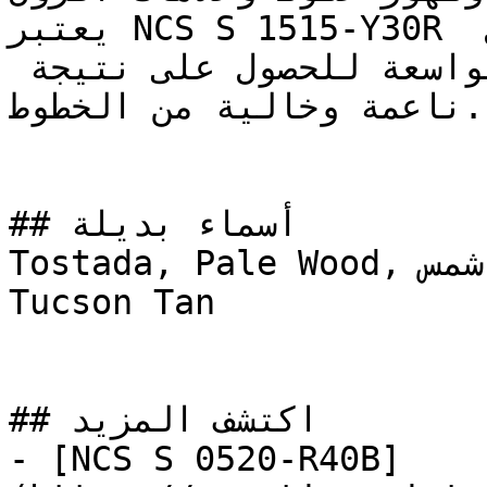
يعتبر NCS S 1515-Y30R مثالياً للتطبيق باستخدام رول 
الطلاء على مساحات الجدران الواسعة للحصول على نتيجة 
ناعمة وخالية من الخطوط.

## أسماء بديلة

Tostada, Pale Wood, شمس, SHAMS, August Moon, 
Tucson Tan

## اكتشف المزيد

- [NCS S 0520-R40B]