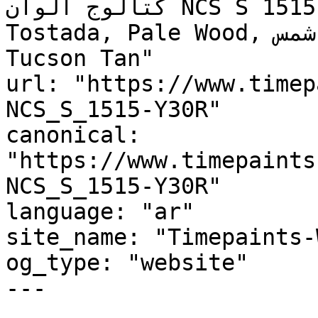
كتالوج ألوان NCS S 1515-Y30R, NCS S 1515-Y30R, 
Tostada, Pale Wood, شمس, SHAMS, August Moon, 
Tucson Tan"

url: "https://www.timep
NCS_S_1515-Y30R"

canonical: 
"https://www.timepaints
NCS_S_1515-Y30R"

language: "ar"

site_name: "Timepaints-
og_type: "website"

---
