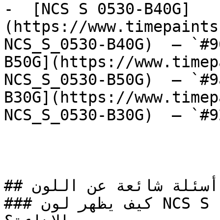
-  [NCS S 0530-B40G]
(https://www.timepaints
NCS_S_0530-B40G)  — `#9
B50G](https://www.timep
NCS_S_0530-B50G)  — `#9
B30G](https://www.timep
NCS_S_0530-B30G)  — `#9
## أسئلة شائعة عن اللون

### كيف يظهر لون NCS S 1515-Y10R في الغرف مع 