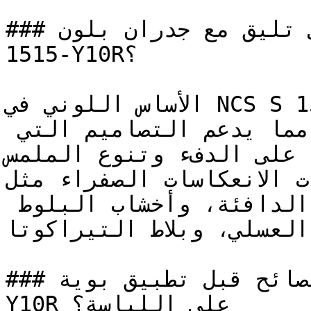
### ما ألوان الأثاث التي تليق مع جدران بلون NCS S 
1515-Y10R؟

الأساس اللوني في NCS S 1515-Y10R يربطه بالمواد 
الطبيعية المجففة بالشمس، مما يدعم التصاميم التي 
د على الدفء وتنوع الملمس
الألوان ذات الانعكاسات الصفراء مثل N
تتناسق بشكل طبيعي مع الأخشاب الدافئة، وأخشاب البلوط 
العسلي، وبلاط التيراكوتا.

### ما هي أهم النصائح قبل تطبيق بوية NCS S 1515-
Y10R على اللياسة؟
