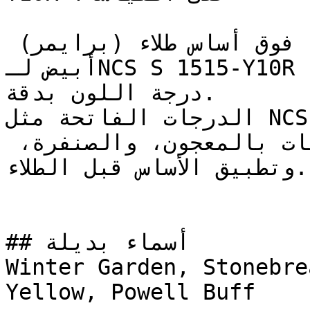
يُنصح بطلاء وجهين (طبقتين) فوق أساس طلاء (برايمر) 
أبيض لـNCS S 1515-Y10R لضمان تغطية متساوية وإبراز 
درجة اللون بدقة.

الدرجات الفاتحة مثل NCS S 1515-Y10R تتطلب تجهيزاً 
سليماً للسطح — معالجة التشققات بالمعجون، والصنفرة، 
وتطبيق الأساس قبل الطلاء.

## أسماء بديلة

Winter Garden, Stonebre
Yellow, Powell Buff
