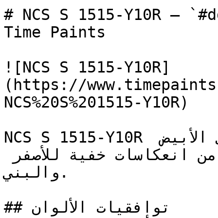
# NCS S 1515-Y10R — `#ddc9a0` — ون
Time Paints

![NCS S 1515-Y10R]
(https://www.timepaints
NCS%20S%201515-Y10R)

NCS S 1515-Y10R درجة بيج فاتحة وناعمة تلي الأبيض 
مباشرة، تحمل دفئاً مستمداً من انعكاسات خفية للأصفر 
والبني.

## توافقيات الألوان
