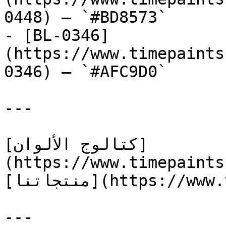
0448) — `#BD8573`

- [BL-0346]
(https://www.timepaints
0346) — `#AFC9D0`

---

[كتالوج الألوان]
(https://www.timepaints
[منتجاتنا](https://www.timepaints.com/ar/products)

---
