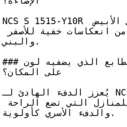
الإضاءة؟

NCS S 1515-Y10R درجة بيج فاتحة وناعمة تلي الأبيض 
مباشرة، تحمل دفئاً مستمداً من انعكاسات خفية للأصفر 
والبني.

### ما هو الطابع الذي يضفيه لون NCS S 1515-Y10R 
على المكان؟

يُعزز الدفء الهادئ لـ NCS S 1515-Y10R الشعور بالأمان 
النفسي، ليكون لوناً مثالياً للمنازل التي تضع الراحة 
والدفء الأسري كأولوية.
