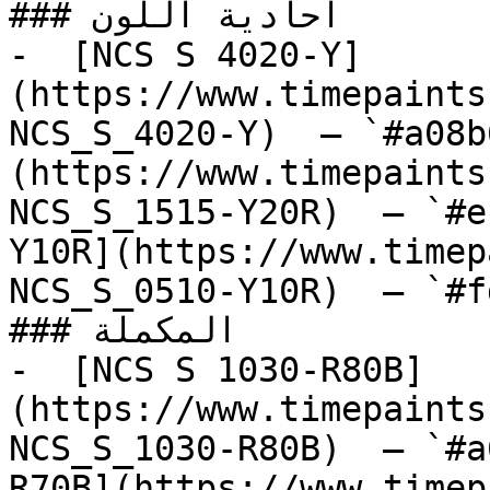
### أحادية اللون

-  [NCS S 4020-Y]
(https://www.timepaints
NCS_S_4020-Y)  — `#a08b
(https://www.timepaints
NCS_S_1515-Y20R)  — `#e
Y10R](https://www.timep
NCS_S_0510-Y10R)  — `#f
### المكملة

-  [NCS S 1030-R80B]
(https://www.timepaints
NCS_S_1030-R80B)  — `#a
R70B](https://www.timep