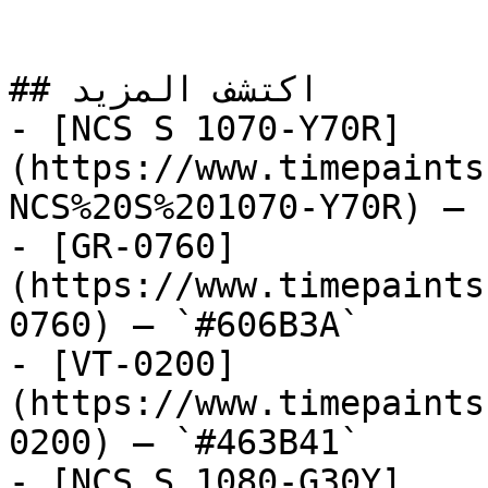
## اكتشف المزيد

- [NCS S 1070-Y70R]
(https://www.timepaints
NCS%20S%201070-Y70R) — 
- [GR-0760]
(https://www.timepaints
0760) — `#606B3A`

- [VT-0200]
(https://www.timepaints
0200) — `#463B41`

- [NCS S 1080-G30Y]