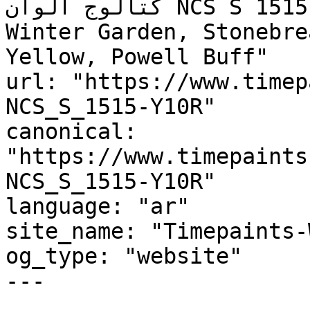
كتالوج ألوان NCS S 1515-Y10R, NCS S 1515-Y10R, 
Winter Garden, Stonebre
Yellow, Powell Buff"

url: "https://www.timep
NCS_S_1515-Y10R"

canonical: 
"https://www.timepaints
NCS_S_1515-Y10R"

language: "ar"

site_name: "Timepaints-
og_type: "website"

---
