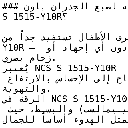
### ما هي المساحات المثالية لصبغ الجدران بلون NCS 
S 1515-Y10R؟

ياه وغرف الأطفال تستفيد جداً من
Y10R — فنعومته تخلق بيئة مريحة دون أي إجهاد أو 
زحام بصري.

يُعتبر NCS S 1515-Y10R ممتازاً للأسقف والأجزاء العلوية 
من الجدران في الغرف التي تحتاج إلى الإحساس بالارتفاع 
والتهوية.

الرقة في NCS S 1515-Y10R تجعله مثالياً للتصاميم 
الداخلية ذات الطابع (المينيمالست) والبسيط، حيث 
يمثل الهدوء أساساً للجمال.