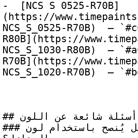
-  [NCS S 0525-R70B]
(https://www.timepaints
NCS_S_0525-R70B)  — `#c
R80B](https://www.timep
NCS_S_1030-R80B)  — `#a
R70B](https://www.timep
NCS_S_1020-R70B)  — `#b
## أسئلة شائعة عن اللون

### هل يُنصح باستخدام لون NCS S 1510-Y50R لطلاء 