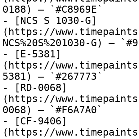
0188) — `#C8969E`

- [NCS S 1030-G]
(https://www.timepaints
NCS%20S%201030-G) — `#9
- [E-5381]
(https://www.timepaints
5381) — `#267773`

- [RD-0068]
(https://www.timepaints
0068) — `#F6A7A0`

- [CF-9406]
(https://www.timepaints