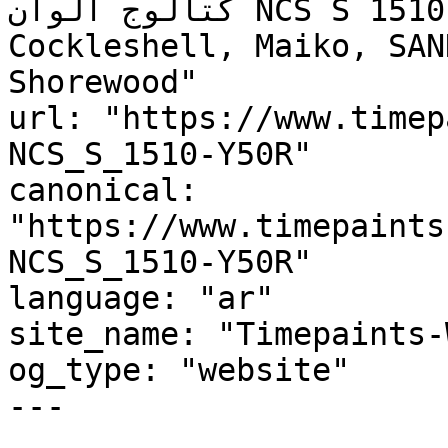
كتالوج ألوان NCS S 1510-Y50R, NCS S 1510-Y50R, 
Cockleshell, Maiko, SAN
Shorewood"

url: "https://www.timep
NCS_S_1510-Y50R"

canonical: 
"https://www.timepaints
NCS_S_1510-Y50R"

language: "ar"

site_name: "Timepaints-
og_type: "website"

---
