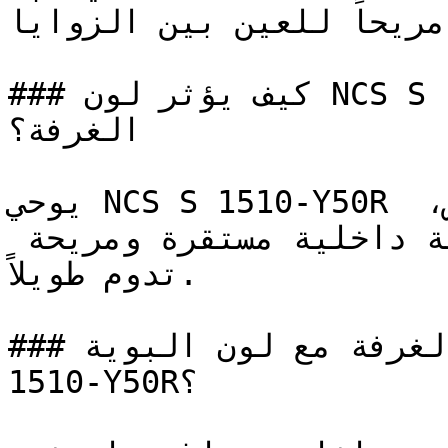
ً مريحاً للعين بين الزوايا
### كيف يؤثر لون NCS S 1510-Y50R على الإضاءة واتساع 
الغرفة؟

يوحي NCS S 1510-Y50R بالموثوقية والارتباط بالأرض، 
مستلهماً دفء الطبيعة لخلق بيئة داخلية مستقرة ومريحة 
تدوم طويلاً.

### كيف أنسق ديكور الغرفة مع لون البوية NCS S 
1510-Y50R؟
