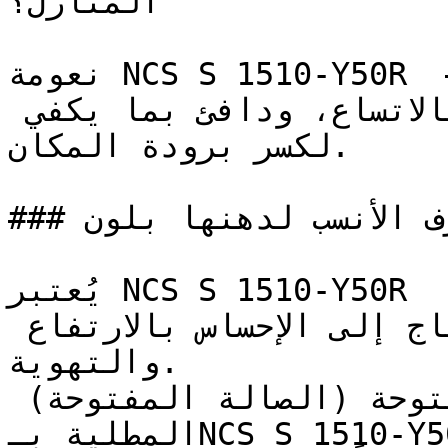
المنازل؟

نعومة NCS S 1510-Y50R تجعله خياراً مرناً وعملياً — 
فاتح بما يكفي ليعطي إحساساً بالاتساع، ودافئ بما يكفي 
لكسر برودة المكان.

### ما هي الغرف الأنسب لدهنها بلون NCS S 1510-Y50R؟

يُعتبر NCS S 1510-Y50R ممتازاً للأسقف والأجزاء العلوية 
من الجدران في الغرف التي تحتاج إلى الإحساس بالارتفاع 
والتهوية.

المساحات المعيشية المفتوحة (الصالة المفتوحة) 
المطلية بـNCS S 1510-Y50R تكتسب جواً أنيقاً ومرتباً 