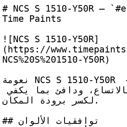
# NCS S 1510-Y50R — `#e1c3ae` — ون
Time Paints

![NCS S 1510-Y50R]
(https://www.timepaints
NCS%20S%201510-Y50R)

نعومة NCS S 1510-Y50R تجعله خياراً مرناً وعملياً — 
فاتح بما يكفي ليعطي إحساساً بالاتساع، ودافئ بما يكفي 
لكسر برودة المكان.

## توافقيات الألوان
