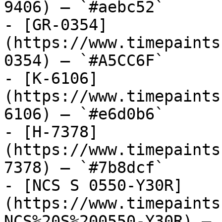
9406) — `#aebc52`

- [GR-0354]
(https://www.timepaints
0354) — `#A5CC6F`

- [K-6106]
(https://www.timepaints
6106) — `#e6d0b6`

- [H-7378]
(https://www.timepaints
7378) — `#7b8dcf`

- [NCS S 0550-Y30R]
(https://www.timepaints
NCS%20S%200550-Y30R) — 