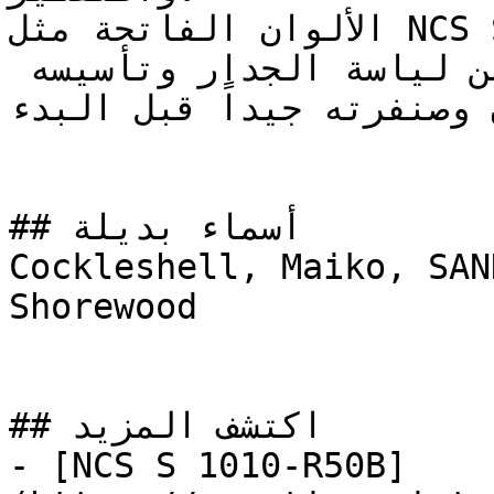
الألوان الفاتحة مثل NCS S 1510-Y50R تبرز تفاصيل 
وخشونة السطح — تأكد من لياسة الجدار وتأسيسه 
ن وصنفرته جيداً قبل البدء
## أسماء بديلة

Cockleshell, Maiko, SAN
Shorewood

## اكتشف المزيد

- [NCS S 1010-R50B]