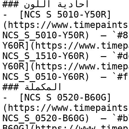
### أحادية اللون

-  [NCS S 5010-Y50R]
(https://www.timepaints
NCS_S_5010-Y50R)  — `#8
Y60R](https://www.timep
NCS_S_1510-Y60R)  — `#d
Y60R](https://www.timep
NCS_S_0510-Y60R)  — `#f
### المكملة

-  [NCS S 0520-B60G]
(https://www.timepaints
NCS_S_0520-B60G)  — `#b
B60G](https://www.timep