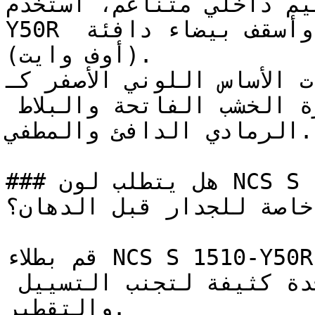
على تصميم داخلي متناغم، استخدم
Y50R مع لمسات من البني المحروق وأسقف بيضاء دافئة 
(أوف وايت).

الألوان ذات الأساس اللوني الأصفر كـ N
تبرز جمالها بجانب قشرة الخشب الفاتحة والبلاط 
الرمادي الدافئ والمطفي.

### هل يتطلب لون NCS S 1510-Y50R تأسيس أو معالجة 
خاصة للجدار قبل الدهان؟

قم بطلاء NCS S 1510-Y50R على شكل طبقات رقيقة 
ومتساوية بدلاً من طبقة واحدة كثيفة لتجنب التسييل 
والتقطير.
